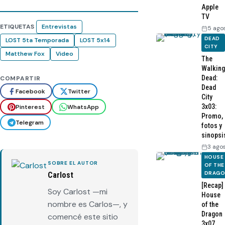
Apple
TV
ETIQUETAS
Entrevistas
5 ago
DEAD
LOST 5ta Temporada
LOST 5x14
CITY
Matthew Fox
Video
The
Walking
Dead:
COMPARTIR
Dead
Facebook
Twitter
City
3x03:
Pinterest
WhatsApp
Promo,
Telegram
fotos y
sinopsi
3 ago
HOUSE
SOBRE EL AUTOR
OF THE
DRAG
Carlost
[Recap]
Soy Carlost —mi
House
nombre es Carlos—, y
of the
Dragon
comencé este sitio
3x07