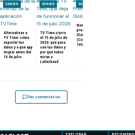
SERIES
SERIES
SERIES
SERIES
Nominados a los
El Juego del
premios Golden
Calamar:
Alternativas a
TV Time cierra
Globes 2025
Temporada 2 
TV Time: cómo
el 15 de julio de
(Cine y
ya tienen fe
exportar tus
2026: qué pasa
Televisión)
de estreno
datos y a qué app
con tus datos y
migrar antes del
por qué todos
15 de julio
miran a
Letterboxd
Ver comentarios
EXPLORAR
RECOMEND