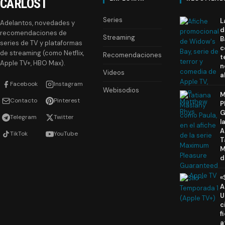
CARLOST
Series
L
Adelantos, novedades y
d
recomendaciones de
Streaming
B
series de TV y plataformas
c
de streaming (como Netflix,
Recomendaciones
t
Apple TV+, HBO Max).
n
Videos
a
Facebook
Instagram
Webisodios
M
Contacto
Pinterest
P
G
Telegram
Twitter
l
A
TikTok
YouTube
T
M
d
«
A
U
c
f
a