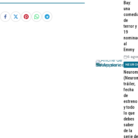
Bay:
una
comedi
de
terror y
19
nomina
al
Emmy
6 ago
NEURO
Neurom
(Neurom
tráiler,
fecha
de
estreno
y todo
lo que
debes
saber
de la
serie de