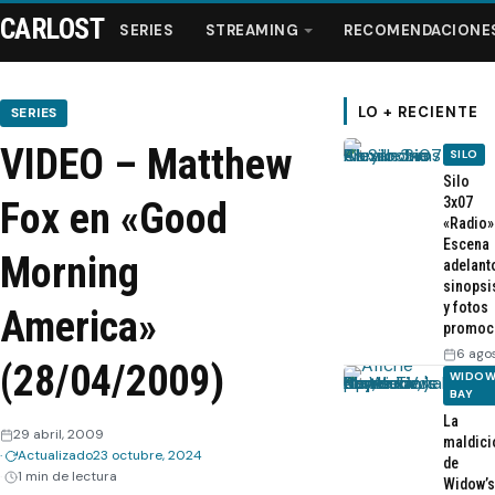
CARLOST
SERIES
STREAMING
RECOMENDACIONE
LO + RECIENTE
SERIES
VIDEO – Matthew
SILO
Series
Silo
3x07
Fox en «Good
«Radio»
Streaming
Escena
Morning
adelant
sinopsi
Recomendaciones
y fotos
America»
promoc
Videos
6 ago
(28/04/2009)
WIDOW
BAY
Webisodios
La
29 abril, 2009
maldici
Actualizado
23 octubre, 2024
de
1 min de lectura
Widow’s