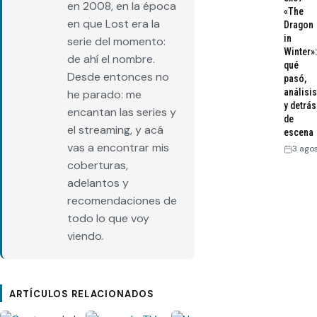
en 2008, en la época
«The
en que Lost era la
Dragon
in
serie del momento:
Winter»:
de ahí el nombre.
qué
Desde entonces no
pasó,
análisis
he parado: me
y detrás
encantan las series y
de
el streaming, y acá
escena
vas a encontrar mis
3 ago
coberturas,
adelantos y
recomendaciones de
todo lo que voy
viendo.
ARTÍCULOS RELACIONADOS