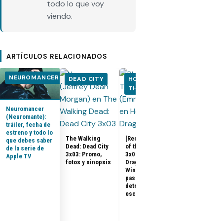
todo lo que voy
viendo.
ARTÍCULOS RELACIONADOS
NEUROMANCER
DEAD CITY
HOUSE OF
HOUSE OF
THE DRAGON
THE DRA
Neuromancer
(Neuromante):
tráiler, fecha de
estreno y todo lo
The Walking
[Recap] House
que debes saber
Dead: Dead City
of the Dragon
de la serie de
House of the
3x03: Promo,
3x07 «The
Apple TV
Dragon 3x08:
fotos y sinopsis
Dragon in
Promo, tráile
Winter»: qué
sinopsis del
pasó, análisis y
final de la
detrás de
temporada 3
escena