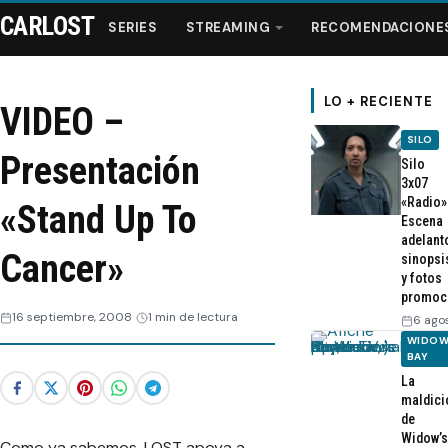
CARLOST
SERIES
STREAMING
RECOMENDACIONE
LO + RECIENTE
VIDEO –
SILO
Series
Presentación
Silo
3x07
«Radio»
Streaming
«Stand Up To
Escena
adelant
Cancer»
sinopsi
Recomendaciones
y fotos
promoc
Videos
16 septiembre, 2008
1 min de lectura
6 ago
WIDOW
BAY
Webisodios
La
maldici
de
Widow’s
Como ya sabemos, LOST apoya a