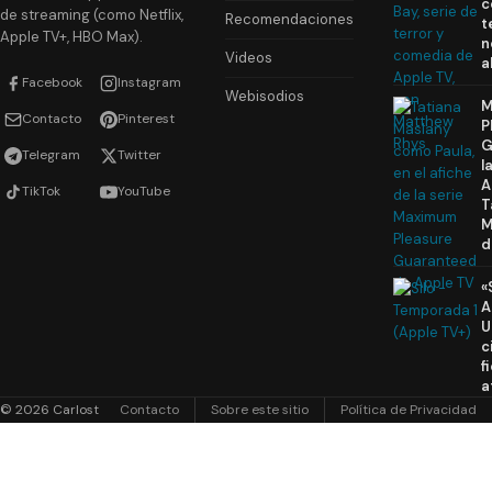
c
de streaming (como Netflix,
Recomendaciones
t
Apple TV+, HBO Max).
n
Videos
a
Facebook
Instagram
Webisodios
M
Contacto
Pinterest
P
G
Telegram
Twitter
l
A
TikTok
YouTube
T
M
d
«
A
U
c
f
a
© 2026 Carlost
Contacto
Sobre este sitio
Política de Privacidad