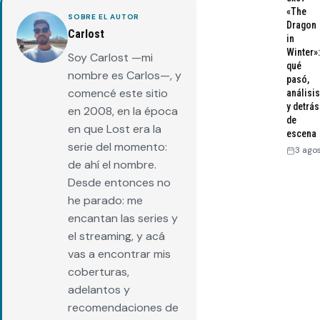
«The
SOBRE EL AUTOR
Dragon
Carlost
in
Winter»:
Soy Carlost —mi
qué
nombre es Carlos—, y
pasó,
comencé este sitio
análisis
y detrás
en 2008, en la época
de
en que Lost era la
escena
serie del momento:
3 ago
de ahí el nombre.
Desde entonces no
he parado: me
encantan las series y
el streaming, y acá
vas a encontrar mis
coberturas,
adelantos y
recomendaciones de