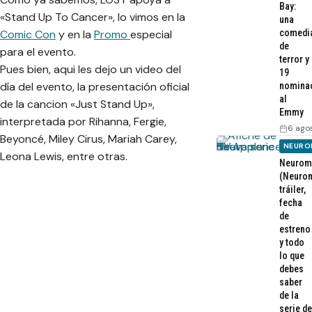
Bay:
«Stand Up To Cancer», lo vimos en la
una
Comic Con
y en la
Promo
especial
comedi
de
para el evento.
terror y
Pues bien, aqui les dejo un video del
19
día del evento, la presentación oficial
nomina
al
de la cancion «Just Stand Up»,
Emmy
interpretada por Rihanna, Fergie,
6 ago
Beyoncé, Miley Cirus, Mariah Carey,
NEURO
Leona Lewis, entre otras.
Neurom
(Neurom
tráiler,
fecha
de
estreno
y todo
lo que
debes
saber
de la
serie de