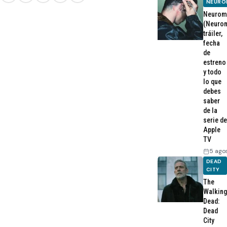
NEURO
Neurom
(Neurom
tráiler,
fecha
de
estreno
y todo
lo que
debes
saber
de la
serie de
Apple
TV
5 ago
DEAD
CITY
The
Walking
Dead:
Dead
City