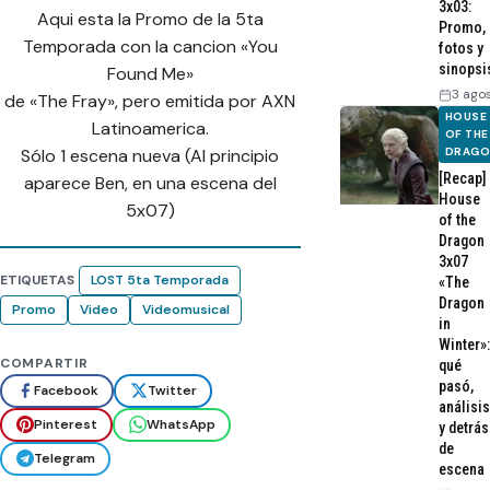
3x03:
Aqui esta la Promo de la 5ta
Promo,
Temporada con la cancion «You
fotos y
sinopsi
Found Me»
3 ago
de «The Fray», pero emitida por AXN
HOUSE
Latinoamerica.
OF THE
Sólo 1 escena nueva (Al principio
DRAG
[Recap]
aparece Ben, en una escena del
House
5x07)
of the
Dragon
3x07
ETIQUETAS
LOST 5ta Temporada
«The
Dragon
Promo
Video
Videomusical
in
Winter»:
COMPARTIR
qué
pasó,
Facebook
Twitter
análisis
Pinterest
WhatsApp
y detrás
de
Telegram
escena