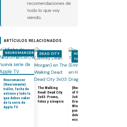
recomendaciones de
todo lo que voy
viendo.
ARTÍCULOS RELACIONADOS
NEUROMANCER
DEAD CITY
HOUSE OF
HOUSE OF
THE DRAGON
THE DRA
Neuromancer
(Neuromante):
The Walking
[Recap] House
tráiler, fecha de
Dead: Dead City
of the Dragon
estreno y todo lo
House of the
3x03: Promo,
3x07 «The
que debes saber
Dragon 3x08:
fotos y sinopsis
Dragon in
de la serie de
Promo, tráile
Winter»: qué
Apple TV
sinopsis del
pasó, análisis y
final de la
detrás de
temporada 3
escena