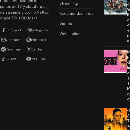
recomendaciones de
Streaming
d
series de TV y plataformas
W
de streaming (como Netflix,
Recomendaciones
B
Apple TV+, HBO Max).
c
Videos
d
Facebook
Instagram
y
Webisodios
n
Contacto
Pinterest
a
Telegram
Twitter
M
P
TikTok
YouTube
G
l
d
T
T
M
q
d
«
A
T
s