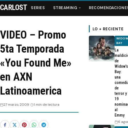
CARLOST
SERIES
STREAMING
RECOMENDACIONE
LO + RECIENTE
VIDEO – Promo
WIDOW
Series
BAY
5ta Temporada
La
maldici
Streaming
«You Found Me»
de
Widow’s
Bay:
en AXN
Recomendaciones
una
comedi
Latinoamerica
de
Videos
terror y
19
nomina
27 marzo, 2009
1 min de lectura
Webisodios
al
Emmy
6 ago