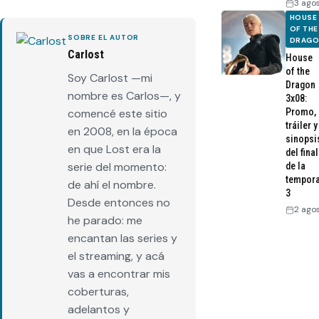
3 ago
HOUSE
OF THE
SOBRE EL AUTOR
DRAG
Carlost
House
of the
Soy Carlost —mi
Dragon
nombre es Carlos—, y
3x08:
comencé este sitio
Promo,
tráiler y
en 2008, en la época
sinopsi
en que Lost era la
del final
serie del momento:
de la
tempor
de ahí el nombre.
3
Desde entonces no
2 ago
he parado: me
encantan las series y
el streaming, y acá
vas a encontrar mis
coberturas,
adelantos y