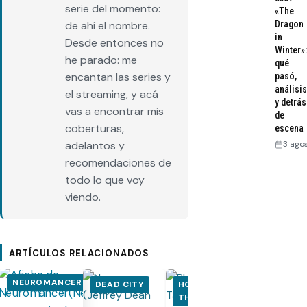
serie del momento:
«The
de ahí el nombre.
Dragon
in
Desde entonces no
Winter»:
he parado: me
qué
encantan las series y
pasó,
análisis
el streaming, y acá
y detrás
vas a encontrar mis
de
coberturas,
escena
adelantos y
3 ago
recomendaciones de
todo lo que voy
viendo.
ARTÍCULOS RELACIONADOS
NEUROMANCER
DEAD CITY
HOUSE OF
HOUSE OF
THE DRAGON
THE DRA