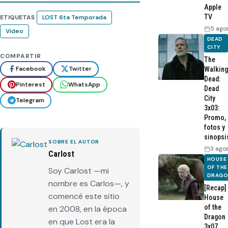
Apple
TV
ETIQUETAS
LOST 6ta Temporada
5 ago
Video
DEAD
CITY
COMPARTIR
The
Facebook
Twitter
Walking
Dead:
Pinterest
WhatsApp
Dead
City
Telegram
3x03:
Promo,
fotos y
sinopsi
SOBRE EL AUTOR
3 ago
Carlost
HOUSE
OF THE
Soy Carlost —mi
DRAG
nombre es Carlos—, y
[Recap]
comencé este sitio
House
of the
en 2008, en la época
Dragon
en que Lost era la
3x07