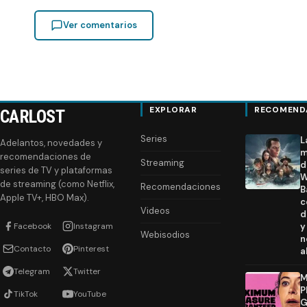
Ver comentarios
EXPLORAR
RECOMEND
CARLOST
Series
L
Adelantos, novedades y
m
recomendaciones de
Streaming
d
series de TV y plataformas
W
de streaming (como Netflix,
Recomendaciones
B
Apple TV+, HBO Max).
c
Videos
d
Facebook
Instagram
y
Webisodios
n
Contacto
Pinterest
a
Telegram
Twitter
M
P
TikTok
YouTube
G