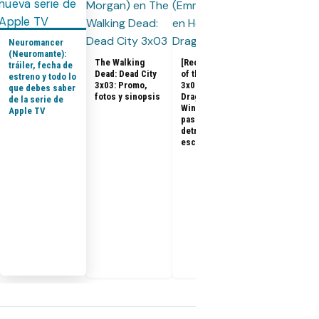
Neuromancer
(Neuromante):
The Walking
[Recap] House
tráiler, fecha de
Dead: Dead City
of the Dragon
estreno y todo lo
House of the
3x03: Promo,
3x07 «The
que debes saber
Dragon 3x08:
fotos y sinopsis
Dragon in
de la serie de
Promo, tráile
Winter»: qué
Apple TV
sinopsis del
pasó, análisis y
final de la
detrás de
temporada 3
escena