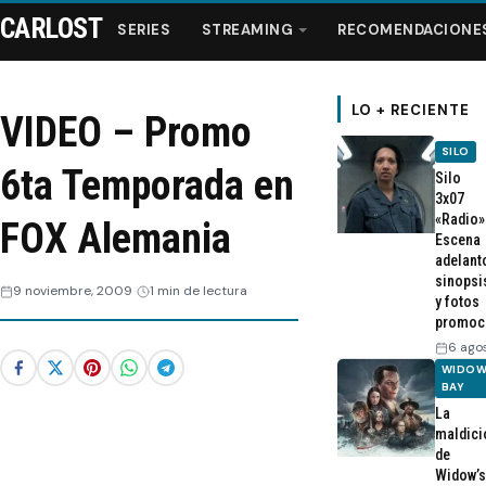
CARLOST
SERIES
STREAMING
RECOMENDACIONE
LO + RECIENTE
VIDEO – Promo
SILO
Series
6ta Temporada en
Silo
3x07
«Radio»
Streaming
FOX Alemania
Escena
adelant
sinopsi
Recomendaciones
9 noviembre, 2009
1 min de lectura
y fotos
promoc
Videos
6 ago
WIDOW
BAY
Webisodios
La
maldici
de
Widow’s