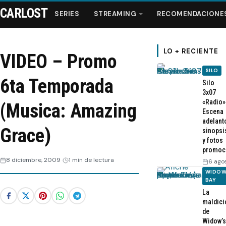
CARLOST
SERIES
STREAMING
RECOMENDACIONE
LO + RECIENTE
VIDEO – Promo
SILO
Series
6ta Temporada
Silo
3x07
«Radio»
Streaming
(Musica: Amazing
Escena
adelant
Grace)
sinopsi
Recomendaciones
y fotos
promoc
Videos
8 diciembre, 2009
1 min de lectura
6 ago
WIDOW
BAY
Webisodios
La
maldici
de
Widow’s