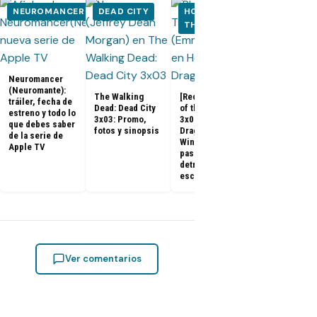
NEUROMANCER
DEAD CITY
HOUSE OF
HOUSE OF
THE DRAGON
THE DRA
Neuromancer
(Neuromante):
The Walking
[Recap] House
tráiler, fecha de
Dead: Dead City
of the Dragon
estreno y todo lo
House of the
3x03: Promo,
3x07 «The
que debes saber
Dragon 3x08:
fotos y sinopsis
Dragon in
de la serie de
Promo, tráile
Winter»: qué
Apple TV
sinopsis del
pasó, análisis y
final de la
detrás de
temporada 3
escena
Ver comentarios