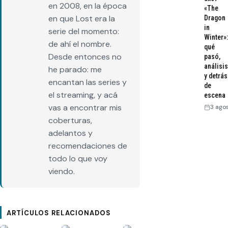
en 2008, en la época
«The
en que Lost era la
Dragon
in
serie del momento:
Winter»:
de ahí el nombre.
qué
Desde entonces no
pasó,
análisis
he parado: me
y detrás
encantan las series y
de
el streaming, y acá
escena
vas a encontrar mis
3 ago
coberturas,
adelantos y
recomendaciones de
todo lo que voy
viendo.
ARTÍCULOS RELACIONADOS