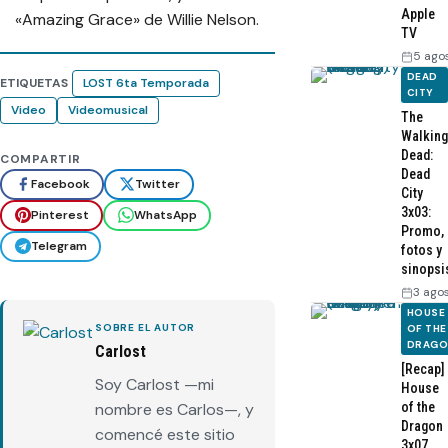
Apple
«Amazing Grace» de Willie Nelson.
TV
5 ago
DEAD
ETIQUETAS
LOST 6ta Temporada
CITY
Video
Videomusical
The
Walking
Dead:
COMPARTIR
Dead
Facebook
Twitter
City
3x03:
Pinterest
WhatsApp
Promo,
Telegram
fotos y
sinopsi
3 ago
HOUSE
SOBRE EL AUTOR
OF THE
DRAG
Carlost
[Recap]
Soy Carlost —mi
House
nombre es Carlos—, y
of the
Dragon
comencé este sitio
3x07