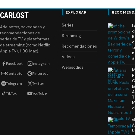
EXPLORAR
RECOMEND
CARLOST
Series
L
Adelantos, novedades y
d
recomendaciones de
Streaming
B
series de TV y plataformas
c
de streaming (como Netflix,
Recomendaciones
t
Apple TV+, HBO Max).
n
Videos
a
Facebook
Instagram
Webisodios
M
Contacto
Pinterest
P
G
Telegram
Twitter
l
A
TikTok
YouTube
T
M
d
«
A
U