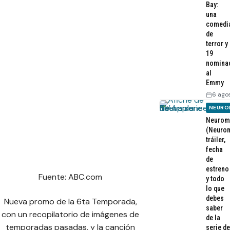
Bay:
una
comedi
de
terror y
19
nomina
al
Emmy
6 ago
NEURO
Neurom
(Neurom
tráiler,
fecha
de
estreno
Fuente: ABC.com
y todo
lo que
debes
Nueva promo de la 6ta Temporada,
saber
con un recopilatorio de imágenes de
de la
temporadas pasadas, y la canción
serie de