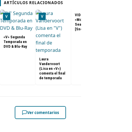
ARTÍCULOS RELACIONADOS
VIDEOS – V 2x10
V
V
V
«Mother’s Day»
Season Finale
[Sneak Peeks]
«V» Segunda
Temporada en
DVD & Blu-Ray
FOTOS
Promocional
Laura
– V 2x10
Vandervoort
«Mother’s Da
(Lisa en «V»)
[Season Fina
comenta el final
de temporada
Ver comentarios