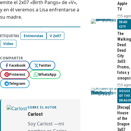
emite el 2x07 «Birth Pangs» de «V»,
Apple
y en él veremos a Lisa enfrentarse a
TV
5 agos
su madre.
DEAD
CITY
The
ETIQUETAS
Entrevistas
V 2x07
Walking
Video
Dead:
Dead
City
COMPARTIR
3x03:
Facebook
Twitter
Promo,
fotos y
Pinterest
WhatsApp
sinopsi
Telegram
3 agos
HOUSE
OF THE
DRAGO
[Recap]
SOBRE EL AUTOR
House
Carlost
of the
Soy Carlost —mi
Dragon
3x07