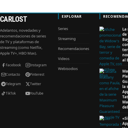
EXPLORAR
RECOMENDA
CARLOST
Series
La
Adelantos, novedades y
de
recomendaciones de series
Streaming
Ba
de TV y plataformas de
co
streaming (como Netflix,
Recomendaciones
ter
Apple TV+, HBO Max).
no
Videos
al
Facebook
Instagram
Webisodios
Ma
Contacto
Pinterest
Pl
Gu
Telegram
Twitter
la 
Ap
TikTok
YouTube
Ta
Ma
de
«Si
Ap