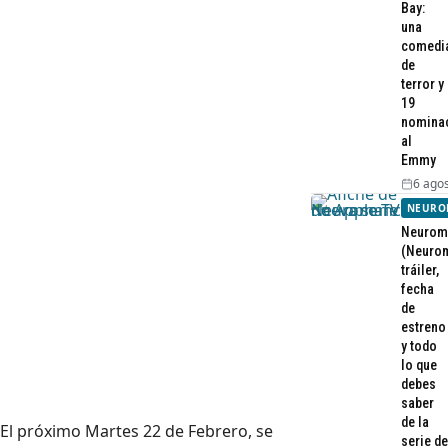
Bay:
una
comedi
de
terror y
19
nomina
al
Emmy
6 agos
NEURO
Neurom
(Neurom
tráiler,
fecha
de
estreno
y todo
lo que
debes
saber
de la
El próximo Martes 22 de Febrero, se
serie de