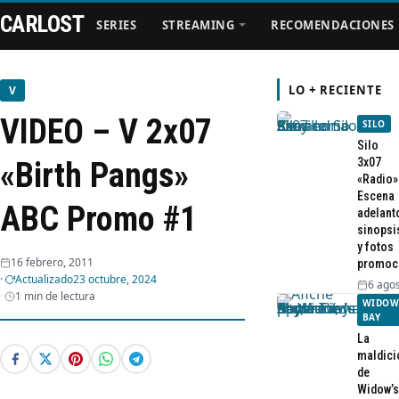
CARLOST
SERIES
STREAMING
RECOMENDACIONES
LO + RECIENTE
V
VIDEO – V 2x07
SILO
Series
Silo
3x07
«Birth Pangs»
«Radio»
Streaming
Escena
ABC Promo #1
adelant
sinopsi
Recomendaciones
y fotos
16 febrero, 2011
promoc
Actualizado
23 octubre, 2024
Videos
6 agos
1 min de lectura
WIDOW
BAY
Webisodios
La
maldici
de
Widow’s