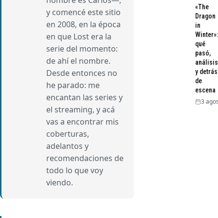
nombre es Carlos—,
«The
y comencé este sitio
Dragon
en 2008, en la época
in
Winter»:
en que Lost era la
qué
serie del momento:
pasó,
de ahí el nombre.
análisis
Desde entonces no
y detrás
de
he parado: me
escena
encantan las series y
3 agos
el streaming, y acá
vas a encontrar mis
coberturas,
adelantos y
recomendaciones de
todo lo que voy
viendo.