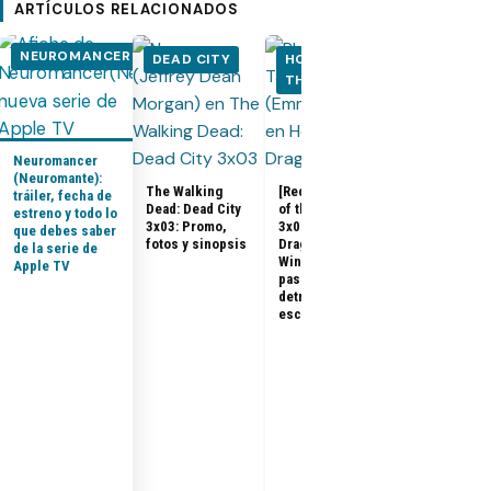
ARTÍCULOS RELACIONADOS
NEUROMANCER
DEAD CITY
HOUSE OF
HOUSE OF
THE DRAGON
THE DRA
Neuromancer
(Neuromante):
The Walking
[Recap] House
tráiler, fecha de
Dead: Dead City
of the Dragon
estreno y todo lo
House of the
3x03: Promo,
3x07 «The
que debes saber
Dragon 3x08:
fotos y sinopsis
Dragon in
de la serie de
Promo, tráile
Winter»: qué
Apple TV
sinopsis del
pasó, análisis y
final de la
detrás de
temporada 3
escena