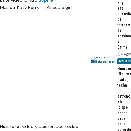
Este video lo hizo
Sophie
Bay:
Musica: Katy Perry – I Kissed a girl
una
comedi
de
terror y
19
nomina
al
Emmy
6 ago
NEURO
Neurom
(Neurom
tráiler,
fecha
de
estreno
y todo
lo que
debes
saber
de la
Hiciste un video y quieres que todos
serie de