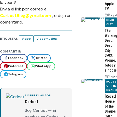
lo vean?
Apple
Envia el link por correo a
TV
5 ago
CarLostBlog@gmail.com
, o deja un
DEAD
comentario.
CITY
The
Walking
ETIQUETAS
Video
Videomusical
Dead:
Dead
City
COMPARTIR
3x03:
Facebook
Twitter
Promo,
fotos y
Pinterest
WhatsApp
sinopsi
Telegram
3 ago
HOUSE
OF THE
DRAG
SOBRE EL AUTOR
[Recap]
Carlost
House
of the
Soy Carlost —mi
Dragon
nombre es Carlos—, y
3x07