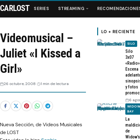
CARLOST
SERIES
STREAMING
RECOMENDACIONE
LO + RECIENTE
Videomusical –
SILO
Series
Juliet «I Kissed a
Silo
3x07
«Radio»
Streaming
Girl»
Escena
adelant
sinopsi
Recomendaciones
26 octubre, 2008
1 min de lectura
y fotos
promoc
Videos
6 ago
WIDOW
BAY
Webisodios
La
Nueva Sección, de Videos Musicales
maldici
de
de LOST
Widow’s