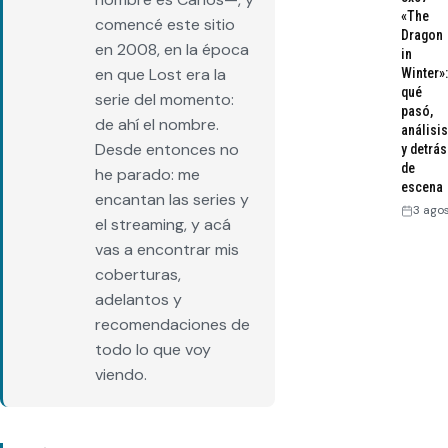
«The
comencé este sitio
Dragon
en 2008, en la época
in
en que Lost era la
Winter»:
qué
serie del momento:
pasó,
de ahí el nombre.
análisis
Desde entonces no
y detrás
de
he parado: me
escena
encantan las series y
3 ago
el streaming, y acá
vas a encontrar mis
coberturas,
adelantos y
recomendaciones de
todo lo que voy
viendo.