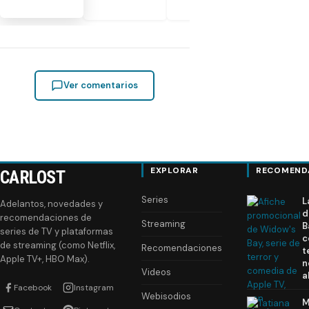
Ver comentarios
EXPLORAR
RECOMEND
CARLOST
Series
L
Adelantos, novedades y
d
recomendaciones de
Streaming
B
series de TV y plataformas
c
de streaming (como Netflix,
Recomendaciones
t
Apple TV+, HBO Max).
n
Videos
a
Facebook
Instagram
Webisodios
M