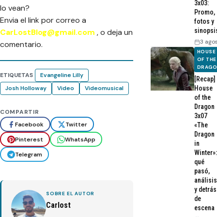
3x03:
lo vean?
Promo,
Envia el link por correo a
fotos y
sinopsi
CarLostBlog@gmail.com
, o deja un
3 ago
comentario.
HOUSE
OF THE
DRAG
ETIQUETAS
Evangeline Lilly
[Recap]
House
Josh Holloway
Video
Videomusical
of the
Dragon
COMPARTIR
3x07
Facebook
Twitter
«The
Dragon
Pinterest
WhatsApp
in
Winter»:
Telegram
qué
pasó,
análisis
y detrás
SOBRE EL AUTOR
de
Carlost
escena