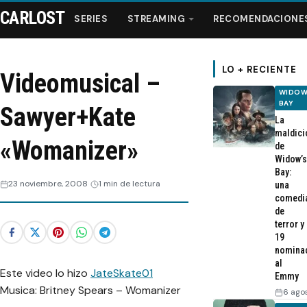
CARLOST
SERIES
STREAMING
RECOMENDACIONE
LO + RECIENTE
Videomusical –
WIDOW
Series
BAY
Sawyer+Kate
La
maldici
Streaming
«Womanizer»
de
Widow’s
Bay:
Recomendaciones
23 noviembre, 2008
1 min de lectura
una
comedi
de
Videos
terror y
19
nomina
Webisodios
al
Este video lo hizo
JateSkate01
Emmy
Musica: Britney Spears – Womanizer
6 ago