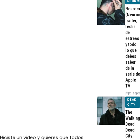
NEURO
Neurom
(Neurom
tráiler,
fecha
de
estreno
y todo
lo que
debes
saber
de la
serie de
Apple
TV
5 ago
DEAD
CITY
The
Walking
Dead:
Dead
City
Hiciste un video y quieres que todos