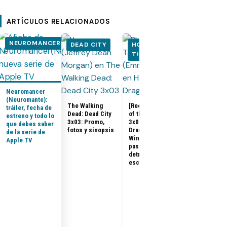
ARTÍCULOS RELACIONADOS
NEUROMANCER
DEAD CITY
HOUSE OF
HOUSE OF
THE DRAGON
THE DRA
Neuromancer
(Neuromante):
The Walking
[Recap] House
tráiler, fecha de
Dead: Dead City
of the Dragon
estreno y todo lo
House of the
3x03: Promo,
3x07 «The
que debes saber
Dragon 3x08:
fotos y sinopsis
Dragon in
de la serie de
Promo, tráile
Winter»: qué
Apple TV
sinopsis del
pasó, análisis y
final de la
detrás de
temporada 3
escena