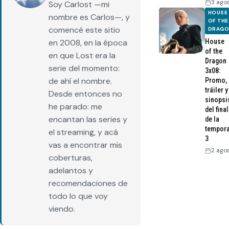
3 ago
Soy Carlost —mi
HOUSE
nombre es Carlos—, y
OF THE
comencé este sitio
DRAG
House
en 2008, en la época
of the
en que Lost era la
Dragon
serie del momento:
3x08:
de ahí el nombre.
Promo,
tráiler y
Desde entonces no
sinopsi
he parado: me
del final
encantan las series y
de la
tempor
el streaming, y acá
3
vas a encontrar mis
2 ago
coberturas,
adelantos y
recomendaciones de
todo lo que voy
viendo.