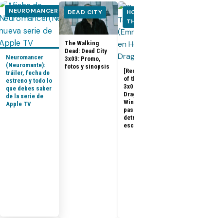
NEUROMANCER
DEAD CITY
HOUSE OF
HOUSE OF
THE DRAGON
THE DRA
The Walking
House of the
Dead: Dead City
Dragon 3x08:
Neuromancer
3x03: Promo,
Promo, tráile
(Neuromante):
fotos y sinopsis
sinopsis del
[Recap] House
tráiler, fecha de
final de la
of the Dragon
estreno y todo lo
temporada 3
3x07 «The
que debes saber
Dragon in
de la serie de
Winter»: qué
Apple TV
pasó, análisis y
detrás de
escena