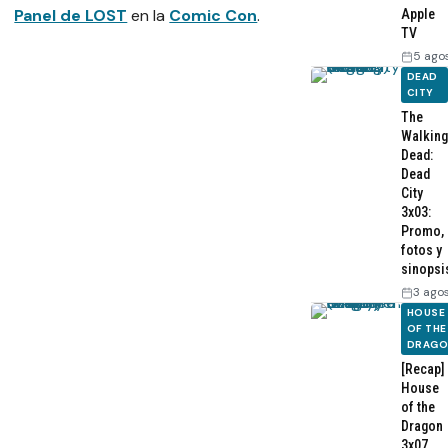
Panel de LOST
en la
Comic Con
.
Apple
TV
5 ago
DEAD
CITY
The
Walking
Dead:
Dead
City
3x03:
Promo,
fotos y
sinopsi
3 ago
HOUSE
OF THE
DRAG
[Recap]
House
of the
Dragon
3x07