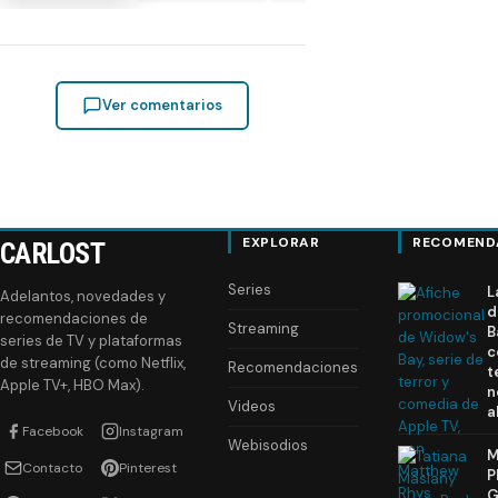
Ver comentarios
EXPLORAR
RECOMEND
CARLOST
Series
L
Adelantos, novedades y
d
recomendaciones de
Streaming
B
series de TV y plataformas
c
de streaming (como Netflix,
Recomendaciones
t
Apple TV+, HBO Max).
n
Videos
a
Facebook
Instagram
Webisodios
M
Contacto
Pinterest
P
G