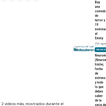
Bay:
una
comedi
de
terror y
19
nomina
al
Emmy
6 ago
NEURO
Neurom
(Neurom
tráiler,
fecha
de
estreno
y todo
lo que
debes
saber
de la
2 videos más, mostrados durante el
serie de