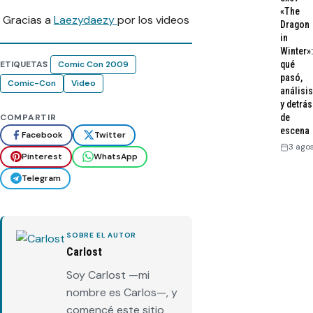
«The
Gracias a
Laezydaezy
por los videos
Dragon
in
Winter»:
ETIQUETAS
Comic Con 2009
qué
pasó,
Comic-Con
Video
análisis
y detrás
COMPARTIR
de
escena
Facebook
Twitter
3 ago
Pinterest
WhatsApp
Telegram
SOBRE EL AUTOR
Carlost
Soy Carlost —mi
nombre es Carlos—, y
comencé este sitio