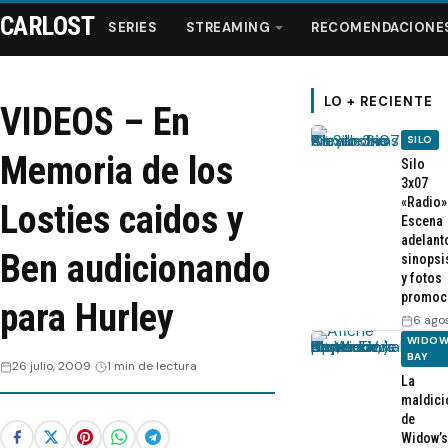
CARLOST
SERIES
STREAMING
RECOMENDACIONE
LO + RECIENTE
VIDEOS – En
SILO
Series
Memoria de los
Silo
3x07
«Radio»
Streaming
Losties caidos y
Escena
adelant
Ben audicionando
sinopsi
Recomendaciones
y fotos
promoc
para Hurley
Videos
6 ago
WIDOW
BAY
26 julio, 2009
1 min de lectura
Webisodios
La
maldici
de
Widow’s