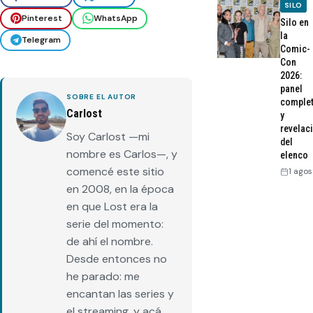
SILO
Pinterest
WhatsApp
Silo en
la
Telegram
Comic-
Con
2026:
panel
SOBRE EL AUTOR
comple
Carlost
y
revelac
Soy Carlost —mi
del
nombre es Carlos—, y
elenco
comencé este sitio
1 agos
en 2008, en la época
en que Lost era la
serie del momento:
de ahí el nombre.
Desde entonces no
he parado: me
encantan las series y
el streaming, y acá