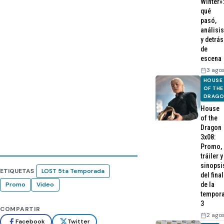
Winter»:
qué
pasó,
análisis
y detrás
de
escena
3 ago
HOUSE
OF THE
DRAG
House
of the
Dragon
3x08:
Promo,
tráiler y
sinopsi
ETIQUETAS
LOST 5ta Temporada
del final
Promo
Video
de la
tempor
3
COMPARTIR
2 ago
Facebook
Twitter