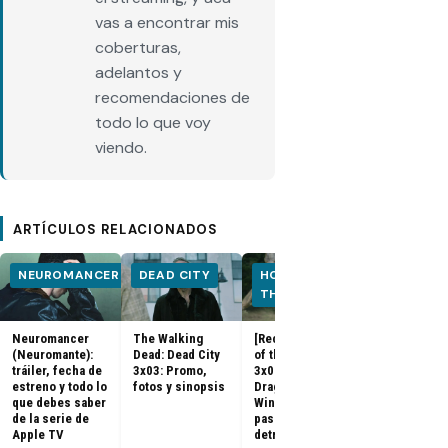
vas a encontrar mis
coberturas,
adelantos y
recomendaciones de
todo lo que voy
viendo.
ARTÍCULOS RELACIONADOS
NEUROMANCER
DEAD CITY
HOUSE OF
HOUSE OF
THE DRAGON
THE DRA
Neuromancer
The Walking
[Recap] House
House of the
(Neuromante):
Dead: Dead City
of the Dragon
Dragon 3x08:
tráiler, fecha de
3x03: Promo,
3x07 «The
Promo, tráile
estreno y todo lo
fotos y sinopsis
Dragon in
sinopsis del
que debes saber
Winter»: qué
final de la
de la serie de
pasó, análisis y
temporada 3
Apple TV
detrás de