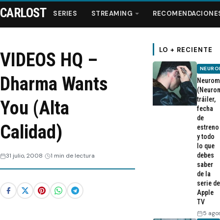
CARLOST
SERIES
STREAMING
RECOMENDACIONE
LO + RECIENTE
VIDEOS HQ –
NEURO
Series
Dharma Wants
Neurom
(Neurom
tráiler,
Streaming
You (Alta
fecha
de
Calidad)
estreno
Recomendaciones
y todo
lo que
Videos
debes
31 julio, 2008
1 min de lectura
saber
de la
Webisodios
serie de
Apple
TV
5 ago