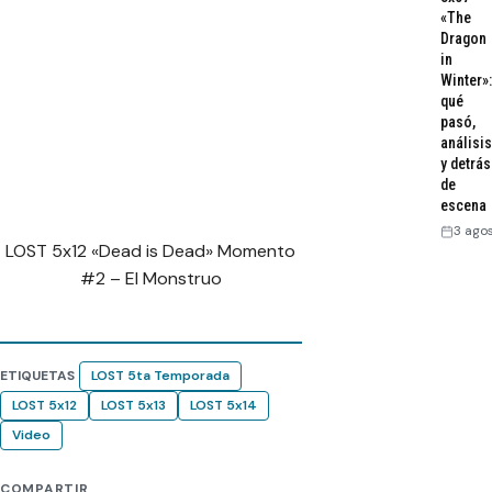
«The
Dragon
in
Winter»:
qué
pasó,
análisis
y detrás
de
escena
3 ago
LOST 5x12 «Dead is Dead» Momento
#2 – El Monstruo
ETIQUETAS
LOST 5ta Temporada
LOST 5x12
LOST 5x13
LOST 5x14
Video
COMPARTIR