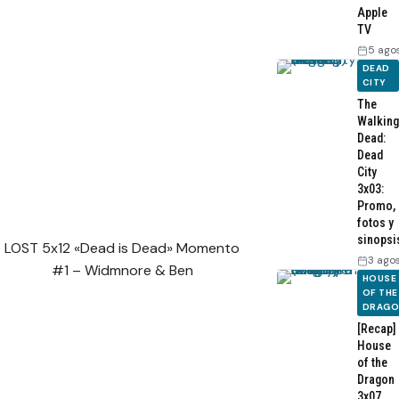
Apple
TV
5 ago
DEAD
CITY
The
Walking
Dead:
Dead
City
3x03:
Promo,
fotos y
sinopsi
LOST 5x12 «Dead is Dead» Momento
3 ago
#1 – Widmnore & Ben
HOUSE
OF THE
DRAG
[Recap]
House
of the
Dragon
3x07