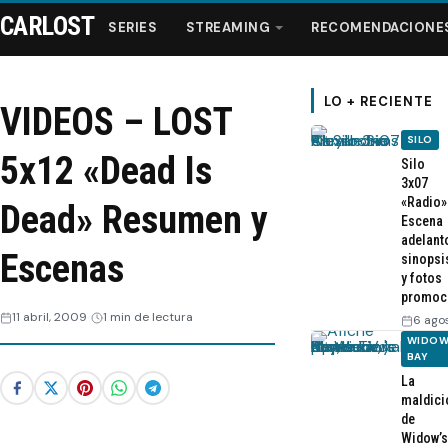
CARLOST
SERIES
STREAMING
RECOMENDACIONE
LO + RECIENTE
VIDEOS – LOST
SILO
Series
5x12 «Dead Is
Silo
3x07
«Radio»
Streaming
Dead» Resumen y
Escena
adelant
Escenas
sinopsi
Recomendaciones
y fotos
promoc
Videos
11 abril, 2009
1 min de lectura
6 ago
WIDOW
BAY
Webisodios
La
maldici
de
Widow’s