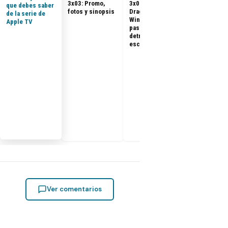
3x03: Promo,
3x07 «The
que debes saber
Dragon 3x08:
fotos y sinopsis
Dragon in
de la serie de
Promo, tráile
Winter»: qué
Apple TV
sinopsis del
pasó, análisis y
final de la
detrás de
temporada 3
escena
Ver comentarios