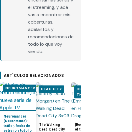
el streaming, y acá
vas a encontrar mis
coberturas,
adelantos y
recomendaciones de
todo lo que voy
viendo.
ARTÍCULOS RELACIONADOS
NEUROMANCER
DEAD CITY
HOUSE OF
HOUSE OF
THE DRAGON
THE DRA
Neuromancer
(Neuromante):
The Walking
[Recap] House
tráiler, fecha de
Dead: Dead City
of the Dragon
estreno y todo lo
House of the