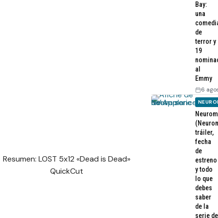
Bay:
una
comedi
de
terror y
19
nomina
al
Emmy
6 ago
NEURO
Neurom
(Neurom
tráiler,
fecha
de
Resumen: LOST 5x12 «Dead is Dead»
estreno
y todo
QuickCut
lo que
debes
saber
de la
serie de