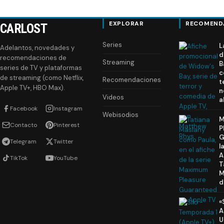
EXPLORAR
RECOMEND
CARLOST
Series
L
Adelantos, novedades y
d
recomendaciones de
Streaming
B
series de TV y plataformas
c
de streaming (como Netflix,
Recomendaciones
t
Apple TV+, HBO Max).
n
Videos
a
Facebook
Instagram
Webisodios
M
Contacto
Pinterest
P
G
Telegram
Twitter
l
A
TikTok
YouTube
T
M
d
«
A
U