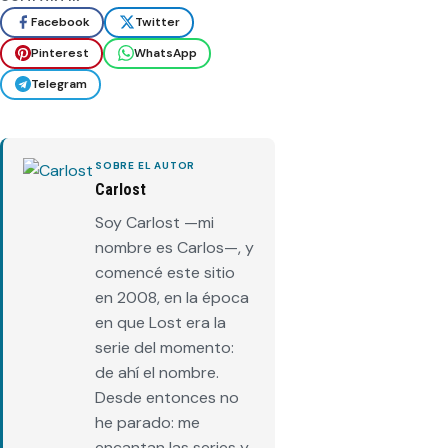
Facebook
Twitter
Pinterest
WhatsApp
Telegram
SOBRE EL AUTOR
Carlost
Soy Carlost —mi
nombre es Carlos—, y
comencé este sitio
en 2008, en la época
en que Lost era la
serie del momento:
de ahí el nombre.
Desde entonces no
he parado: me
encantan las series y