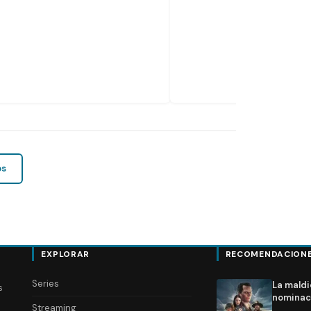
os
EXPLORAR
RECOMENDACION
Series
La maldi
s
nominac
Streaming