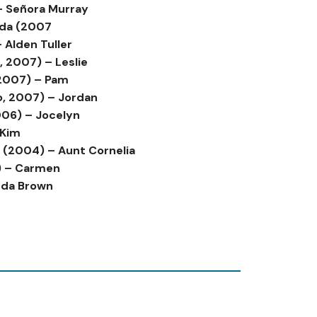
– Señora Murray
rada (2007
 Alden Tuller
o, 2007) – Leslie
(2007) – Pam
io, 2007) – Jordan
006) – Jocelyn
 Kim
 (2004) – Aunt Cornelia
3) – Carmen
inda Brown