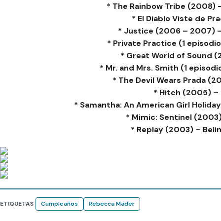
* The Rainbow Tribe (2008) 
* El Diablo Viste de P
* Justice (2006 – 2007) –
* Private Practice (1 episodi
* Great World of Sound 
* Mr. and Mrs. Smith (1 episod
* The Devil Wears Prada (2
* Hitch (2005) –
* Samantha: An American Girl Holiday
* Mimic: Sentinel (200
* Replay (2003) – Bel
ETIQUETAS
Cumpleaños
Rebecca Mader