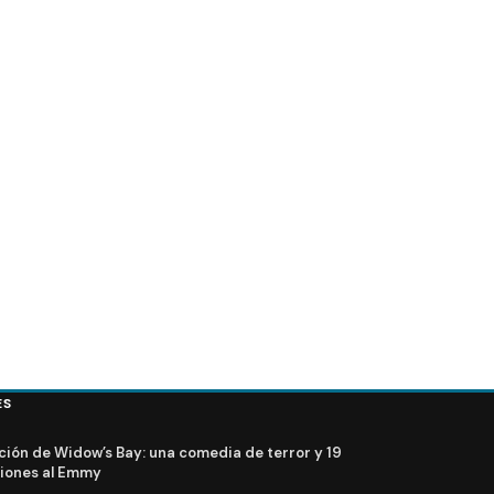
FOTOS + VIDEO – Elenco de Lost en el PaleyFest 2
ES
ción de Widow’s Bay: una comedia de terror y 19
iones al Emmy