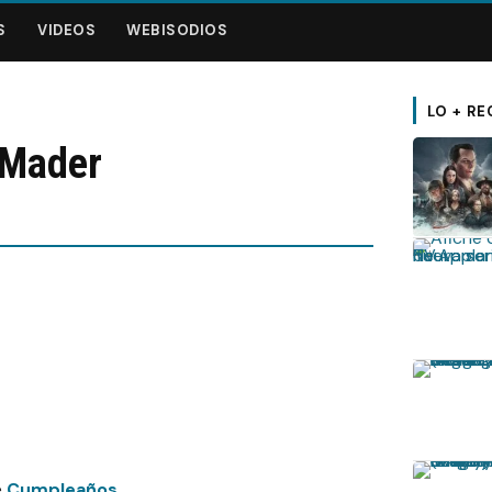
S
VIDEOS
WEBISODIOS
LO + RE
 Mader
e
Cumpleaños
,