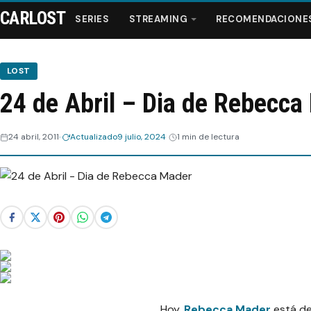
CARLOST
SERIES
STREAMING
RECOMENDACIONE
LOST
24 de Abril – Dia de Rebecca
Series
24 abril, 2011
Actualizado
9 julio, 2024
1 min de lectura
Streaming
Recomendaciones
Videos
Webisodios
Hoy,
Rebecca Mader
está d