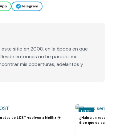
App
Telegram
este sitio en 2008, en la época en que
e. Desde entonces no he parado: me
encontrar mis coberturas, adelantos y
LOST
radas de LOST vuelven a Netflix ✈️
¿Habrá un reboot de Lost? La nue
dice que es su sueño