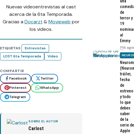
una
Nuevas videoentrevistas al cast
comedi
de
acerca de la 6ta Temporada.
terror y
Gracias a
Docarzt
&
Movieweb
por
19
los videos.
nomina
al
Emmy
6 ago
ETIQUETAS
Entrevistas
NEURO
LOST 6ta Temporada
Video
Neurom
(Neurom
COMPARTIR
tráiler,
Facebook
Twitter
fecha
de
Pinterest
WhatsApp
estreno
y todo
Telegram
lo que
debes
saber
de la
SOBRE EL AUTOR
serie de
Carlost
Apple