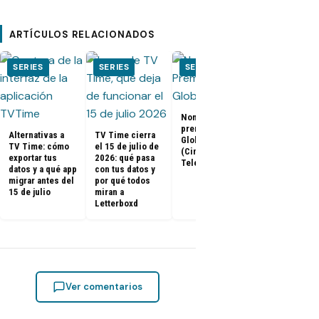
ARTÍCULOS RELACIONADOS
SERIES
SERIES
SERIES
SERIES
Nominados a los
El Juego del
premios Golden
Calamar:
Alternativas a
TV Time cierra
Globes 2025
Temporada 2 
TV Time: cómo
el 15 de julio de
(Cine y
ya tienen fe
exportar tus
2026: qué pasa
Televisión)
de estreno
datos y a qué app
con tus datos y
migrar antes del
por qué todos
15 de julio
miran a
Letterboxd
Ver comentarios