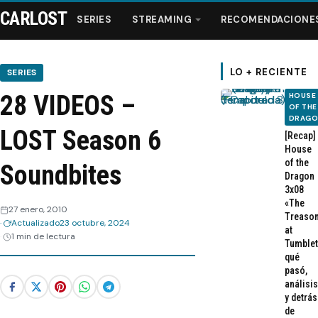
CARLOST
SERIES
STREAMING
RECOMENDACIONE
LO + RECIENTE
SERIES
28 VIDEOS –
HOUSE
Series
OF THE
DRAG
LOST Season 6
[Recap]
Streaming
House
of the
Soundbites
Dragon
Recomendaciones
3x08
«The
27 enero, 2010
Treaso
Actualizado
23 octubre, 2024
Videos
at
1 min de lectura
Tumblet
qué
Webisodios
pasó,
análisis
y detrás
de