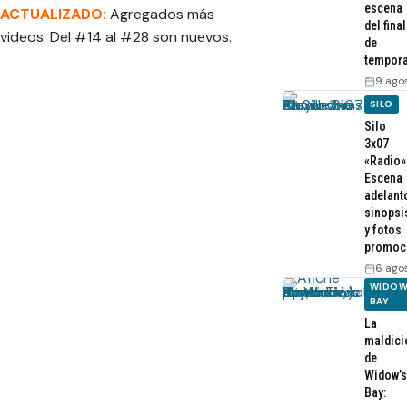
escena
ACTUALIZADO:
Agregados más
del final
videos. Del #14 al #28 son nuevos.
de
tempor
9 ago
SILO
Silo
3x07
«Radio»
Escena
adelant
sinopsi
y fotos
promoc
6 ago
WIDOW
BAY
La
maldici
de
Widow’s
Bay: