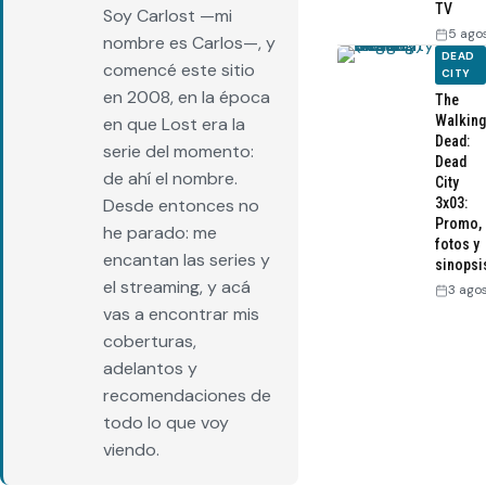
TV
Soy Carlost —mi
5 ago
nombre es Carlos—, y
DEAD
comencé este sitio
CITY
en 2008, en la época
The
Walking
en que Lost era la
Dead:
serie del momento:
Dead
de ahí el nombre.
City
Desde entonces no
3x03:
Promo,
he parado: me
fotos y
encantan las series y
sinopsi
el streaming, y acá
3 ago
vas a encontrar mis
coberturas,
adelantos y
recomendaciones de
todo lo que voy
viendo.