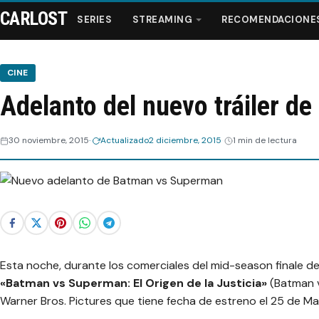
CARLOST
SERIES
STREAMING
RECOMENDACIONE
CINE
Adelanto del nuevo tráiler d
Series
30 noviembre, 2015
Actualizado
2 diciembre, 2015
1 min de lectura
Streaming
Recomendaciones
Videos
Esta noche, durante los comerciales del mid-season finale d
Webisodios
«Batman vs Superman: El Origen de la Justicia»
(Batman v
Warner Bros. Pictures que tiene fecha de estreno el 25 de Ma