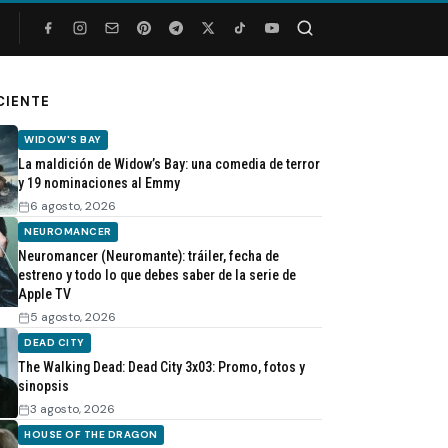
Buscar
CIENTE
WIDOW'S BAY
La maldición de Widow’s Bay: una comedia de terror
y 19 nominaciones al Emmy
6 agosto, 2026
NEUROMANCER
Neuromancer (Neuromante): tráiler, fecha de
estreno y todo lo que debes saber de la serie de
Apple TV
5 agosto, 2026
DEAD CITY
The Walking Dead: Dead City 3x03: Promo, fotos y
sinopsis
3 agosto, 2026
HOUSE OF THE DRAGON