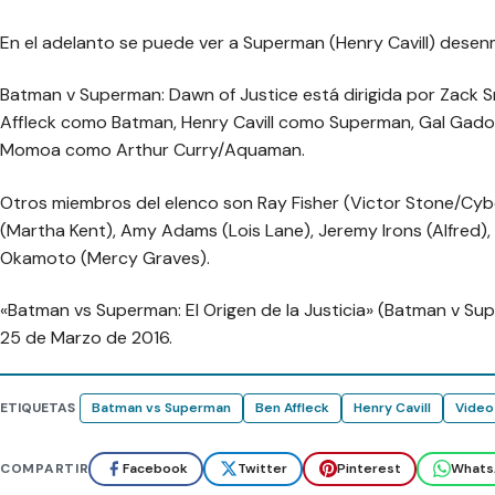
En el adelanto se puede ver a Superman (Henry Cavill) desen
Batman v Superman: Dawn of Justice está dirigida por Zack S
Affleck como Batman, Henry Cavill como Superman, Gal Ga
Momoa como Arthur Curry/Aquaman.
Otros miembros del elenco son Ray Fisher (Victor Stone/Cybo
(Martha Kent), Amy Adams (Lois Lane), Jeremy Irons (Alfred),
Okamoto (Mercy Graves).
«Batman vs Superman: El Origen de la Justicia» (Batman v Supe
25 de Marzo de 2016.
ETIQUETAS
Batman vs Superman
Ben Affleck
Henry Cavill
Video
COMPARTIR
Facebook
Twitter
Pinterest
Whats