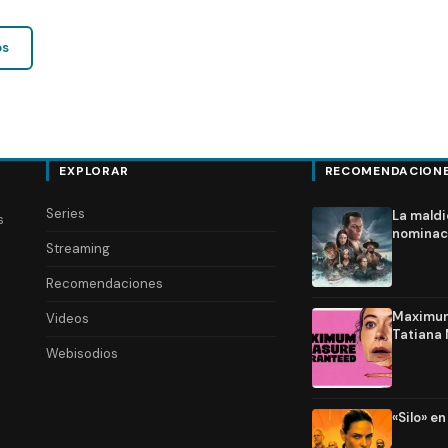
os
EXPLORAR
RECOMENDACION
Series
La maldi
s
nominac
Streaming
Recomendaciones
Maximum 
Videos
Tatiana 
Webisodios
«Silo» e