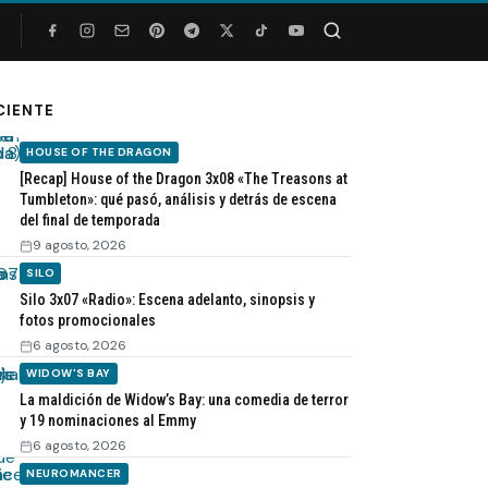
Buscar
CIENTE
HOUSE OF THE DRAGON
[Recap] House of the Dragon 3x08 «The Treasons at
Tumbleton»: qué pasó, análisis y detrás de escena
del final de temporada
9 agosto, 2026
SILO
Silo 3x07 «Radio»: Escena adelanto, sinopsis y
fotos promocionales
6 agosto, 2026
WIDOW'S BAY
La maldición de Widow’s Bay: una comedia de terror
y 19 nominaciones al Emmy
6 agosto, 2026
NEUROMANCER