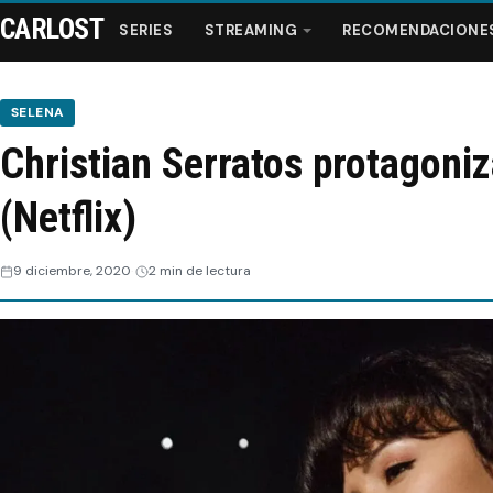
CARLOST
SERIES
STREAMING
RECOMENDACIONE
SELENA
Christian Serratos protagoniz
Series
(Netflix)
Streaming
9 diciembre, 2020
2 min de lectura
Recomendaciones
Videos
Webisodios