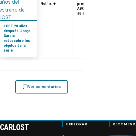
– Elenco de 
Netflix ✈️
presidenta de
en el PaleyF
ABC dice que es
2014
su sueño
LOST 20 años
después: Jorge
García
redescubre los
objetos de la
serie
Ver comentarios
EXPLORAR
RECOMEND
CARLOST