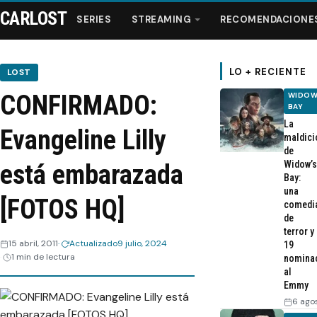
CARLOST
SERIES
STREAMING
RECOMENDACIONE
LO + RECIENTE
LOST
CONFIRMADO:
WIDOW
Series
BAY
La
Evangeline Lilly
maldici
Streaming
de
Widow’s
está embarazada
Bay:
Recomendaciones
una
[FOTOS HQ]
comedi
de
Videos
terror y
15 abril, 2011
Actualizado
9 julio, 2024
19
1 min de lectura
nomina
Webisodios
al
Emmy
6 ago