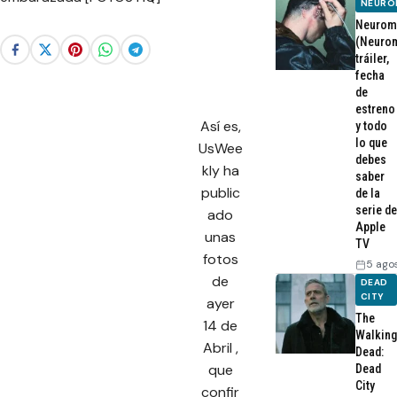
NEURO
Neurom
(Neurom
tráiler,
fecha
de
estreno
Así es,
y todo
lo que
UsWee
debes
kly ha
saber
public
de la
serie de
ado
Apple
unas
TV
fotos
5 ago
de
DEAD
CITY
ayer
The
14 de
Walking
Abril ,
Dead:
que
Dead
City
confir