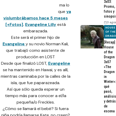
3x03:
ma lo
Promo,
que
ya
fotos y
sinopsi
vislumbrábamos hace 5 meses
3 ago
[+Fotos]
.
Evangeline Lilly
está
HOUSE
embarazada.
OF THE
DRAG
Este será el primer hijo de
[Recap]
Evangeline
y su novio Norman Kali,
House
que trabajó como asistente de
of the
producción en LOST
Dragon
3x07
Desde que finalizó LOST,
Evangeline
«The
se ha mantenido en Hawai, y es allí,
Dragon
mientras caminaba por la calles de la
in
Winter»:
isla, que fue paparazeada.
qué
Así que sólo queda esperar un
pasó,
tiempo más para conocer a el/la
análisis
y detrás
pequeña/o Freckles.
de
¿Cómo se llamará el bebé? Si fuera
escena
niña podría llamarse Kate, no creen?