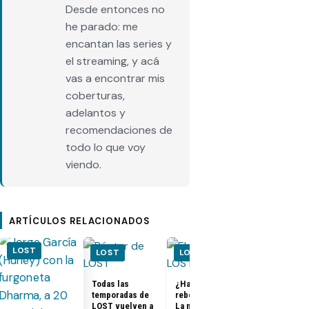
Desde entonces no
he parado: me
encantan las series y
el streaming, y acá
vas a encontrar mis
coberturas,
adelantos y
recomendaciones de
todo lo que voy
viendo.
ARTÍCULOS RELACIONADOS
LOST
LOST
LOST
LOST
Todas las
¿Habrá un
temporadas de
reboot de Lost?
FOTOS + VID
LOST vuelven a
La nueva