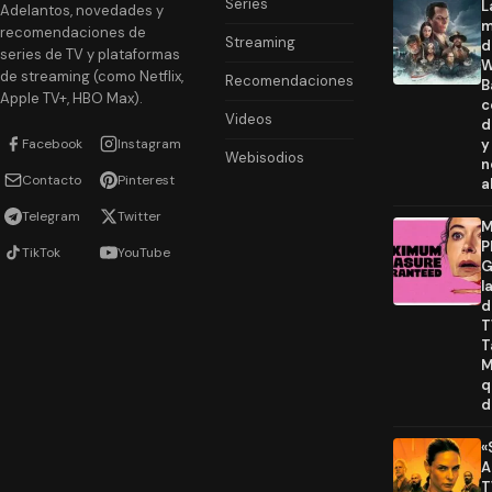
Series
L
Adelantos, novedades y
m
recomendaciones de
Streaming
d
series de TV y plataformas
W
de streaming (como Netflix,
Recomendaciones
B
Apple TV+, HBO Max).
c
Videos
d
Facebook
Instagram
y
Webisodios
n
Contacto
Pinterest
a
Telegram
Twitter
M
P
TikTok
YouTube
G
l
d
T
T
M
q
d
«
A
T