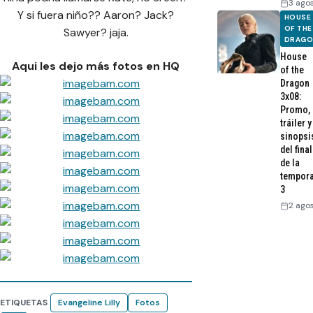
3 ago
Y si fuera niño?? Aaron? Jack?
HOUSE
OF THE
Sawyer? jaja.
DRAG
House
Aqui les dejo más fotos en HQ
of the
Dragon
3x08:
Promo,
tráiler y
sinopsi
del final
de la
tempor
3
2 ago
ETIQUETAS
Evangeline Lilly
Fotos