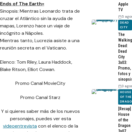
Ends of The Earth»
Apple
TV
Sinopsis: Mientras Leonardo trata de
5 ago
cruzar el Atlántico sin la ayuda de
DEAD
mapas, Lorenzo hace un viaje de
CITY
incógnito a Nápoles.
The
Mientras tanto, Lucrezia asiste a una
Walking
Dead:
reunión secreta en el Vaticano.
Dead
City
Elenco: Tom Riley, Laura Haddock,
3x03:
Promo,
Blake Ritson, Elliot Cowan.
fotos y
sinopsi
Promo Canal MovieCity
3 ago
HOUSE
Promo Canal Starz
OF THE
DRAG
[Recap]
Y si quieres saber más de los nuevos
House
personajes, puedes ver esta
of the
videoentrevista
con el elenco de la
Dragon
3x07