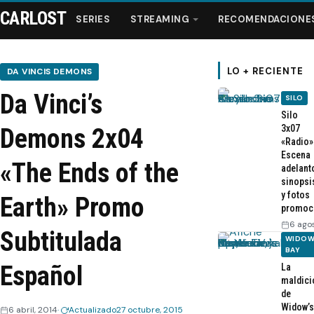
CARLOST
SERIES
STREAMING
RECOMENDACIONE
LO + RECIENTE
DA VINCIS DEMONS
Da Vinci’s
SILO
Series
Silo
3x07
Demons 2x04
«Radio»
Streaming
Escena
«The Ends of the
adelant
sinopsi
Recomendaciones
y fotos
Earth» Promo
promoc
Videos
6 ago
Subtitulada
WIDOW
BAY
Webisodios
Español
La
maldici
de
Widow’s
6 abril, 2014
Actualizado
27 octubre, 2015