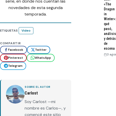
serie, en donde nos cuentan las
«The
novedades de esta segunda
Dragon
temporada.
in
Winter»:
qué
pasó,
ETIQUETAS
Video
análisis
y detrás
COMPARTIR
de
escena
Facebook
Twitter
3 ago
Pinterest
WhatsApp
Telegram
SOBRE EL AUTOR
Carlost
Soy Carlost —mi
nombre es Carlos—, y
comencé este sitio