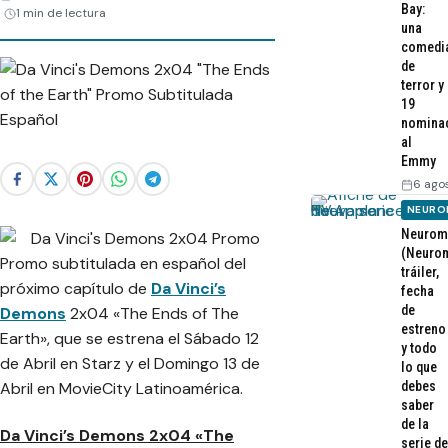
Bay:
1 min de lectura
una
comedi
de
terror y
19
nomina
al
Emmy
6 ago
NEURO
Neurom
(Neurom
Promo subtitulada en español del
tráiler,
próximo capítulo de
Da Vinci’s
fecha
de
Demons
2x04 «The Ends of The
estreno
Earth», que se estrena el Sábado 12
y todo
de Abril en Starz y el Domingo 13 de
lo que
Abril en MovieCity Latinoamérica.
debes
saber
de la
Da Vinci’s Demons 2x04 «The
serie de