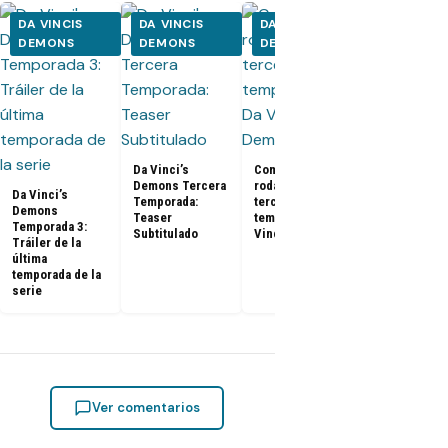
DA VINCIS
DA VINCIS
DA VINCIS
DA VINCIS
DEMONS
DEMONS
DEMONS
DEMONS
Da Vinci’s
Comenzó el
Da Vinci’s
Demons Tercera
rodaje de la
Demons 2x1
Da Vinci’s
Temporada:
tercera
«The Sins of
Demons
Teaser
temporada de Da
Daedalus»
Temporada 3:
Subtitulado
Vinci’s Demons
Promo (Sea
Tráiler de la
Finale)
última
temporada de la
serie
Ver comentarios