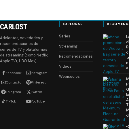
EXPLORAR
RECOMEND
CARLOST
Series
L
Adelantos, novedades y
d
recomendaciones de
Streaming
B
series de TV y plataformas
c
de streaming (como Netflix,
Recomendaciones
t
Apple TV+, HBO Max).
n
Videos
a
Facebook
Instagram
Webisodios
M
Contacto
Pinterest
P
G
Telegram
Twitter
l
A
TikTok
YouTube
T
M
d
«