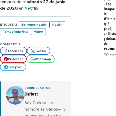
temporada el
sábado 27 de junio
«The
de 2020
en
Netflix
.
Dragon
in
Winter»:
qué
ETIQUETAS
Estrenos Netflix
Netflix
pasó,
Temporada Final
Video
análisis
y detrás
de
COMPARTIR
escena
Facebook
Twitter
3 ago
Pinterest
WhatsApp
Telegram
SOBRE EL AUTOR
Carlost
Soy Carlost —mi
nombre es Carlos—, y
comencé este sitio