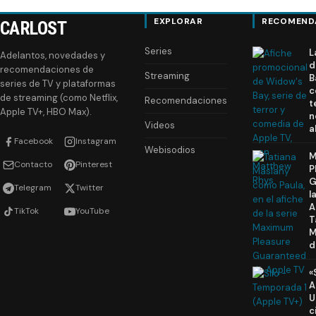
EXPLORAR
RECOMEND
CARLOST
Series
L
Adelantos, novedades y
d
recomendaciones de
Streaming
B
series de TV y plataformas
c
de streaming (como Netflix,
Recomendaciones
t
Apple TV+, HBO Max).
n
Videos
a
Facebook
Instagram
Webisodios
M
Contacto
Pinterest
P
G
Telegram
Twitter
l
A
TikTok
YouTube
T
M
d
«
A
U
c