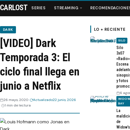
CARLOST
SERIES
STREAMING
RECOMENDACIONE
LO + RECIENTE
DARK
[VIDEO] Dark
SILO
Series
Silo
3x07
Temporada 3: El
«Radio»
Streaming
Escena
ciclo final llega en
adelant
sinopsi
Recomendaciones
y fotos
junio a Netflix
promoc
Videos
6 ago
WIDOW
26 mayo, 2020
Actualizado
22 junio, 2026
BAY
1 min de lectura
Webisodios
La
maldici
de
Widow’s