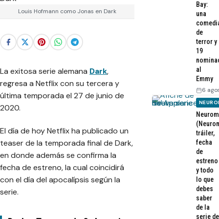
Bay:
Louis Hofmann como Jonas en Dark
una
comedi
de
terror y
19
nomina
al
La exitosa serie alemana
Dark
,
Emmy
regresa a Netflix con su tercera y
6 ago
última temporada el 27 de junio de
NEURO
2020.
Neurom
(Neurom
El día de hoy Netflix ha publicado un
tráiler,
teaser de la temporada final de Dark,
fecha
de
en donde además se confirma la
estreno
fecha de estreno, la cual coincidirá
y todo
con el día del apocalípsis según la
lo que
debes
serie.
saber
de la
serie de