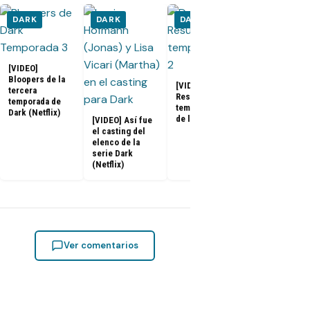
DARK
DARK
DARK
DARK
[VIDEO]
Bloopers de la
[VIDEO] Dark:
tercera
Resumen de las
temporada de
SPOILER Dar
temporadas 1 y 2
Dark (Netflix)
Temporada 3
de la serie
[VIDEO] Así fue
Estos son lo
el casting del
títulos de lo
elenco de la
episodios
serie Dark
(Netflix)
Ver comentarios