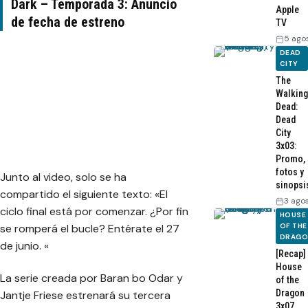
Dark – Temporada 3: Anuncio
Apple
de fecha de estreno
TV
5 ago
DEAD
CITY
The
Walking
Dead:
Dead
City
3x03:
Promo,
fotos y
Junto al video, solo se ha
sinopsi
compartido el siguiente texto:
«El
3 ago
ciclo final está por comenzar. ¿Por fin
HOUSE
se romperá el bucle? Entérate el 27
OF THE
DRAG
de junio. «
[Recap]
House
La serie creada por Baran bo Odar y
of the
Dragon
Jantje Friese estrenará su tercera
3x07