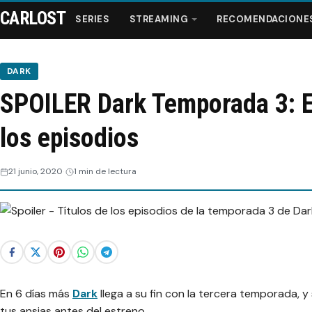
CARLOST
SERIES
STREAMING
RECOMENDACIONE
DARK
SPOILER Dark Temporada 3: Es
Series
los episodios
Streaming
21 junio, 2020
1 min de lectura
Recomendaciones
Videos
Webisodios
En 6 días más
Dark
llega a su fin con la tercera temporada, y
tus ansias antes del estreno.