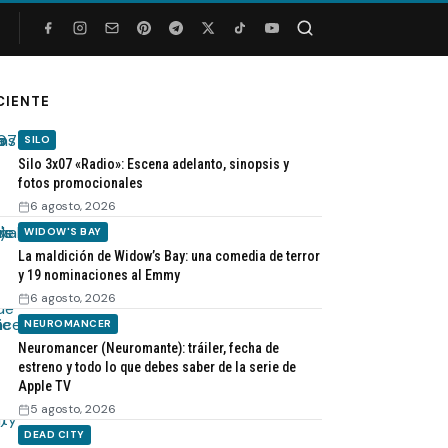
Buscar
CIENTE
SILO
Silo 3x07 «Radio»: Escena adelanto, sinopsis y
fotos promocionales
6 agosto, 2026
WIDOW'S BAY
La maldición de Widow’s Bay: una comedia de terror
y 19 nominaciones al Emmy
6 agosto, 2026
NEUROMANCER
Neuromancer (Neuromante): tráiler, fecha de
estreno y todo lo que debes saber de la serie de
Apple TV
5 agosto, 2026
DEAD CITY