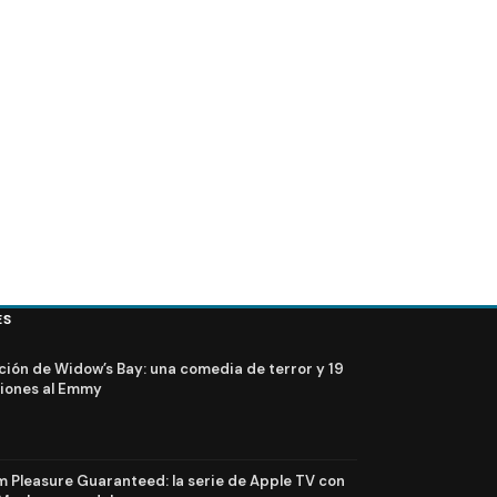
poradas 1 y 2 de la
Dark: Tráiler de la trilogía que finaliza este 27 de ju
ES
ción de Widow’s Bay: una comedia de terror y 19
iones al Emmy
Pleasure Guaranteed: la serie de Apple TV con