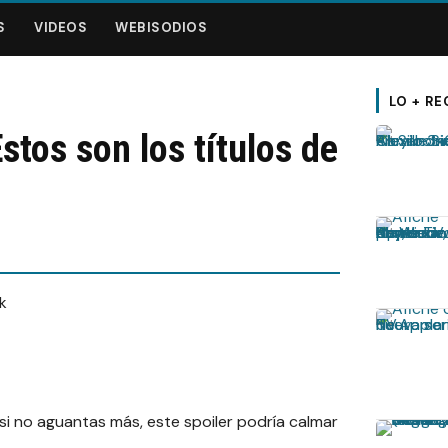
S
VIDEOS
WEBISODIOS
LO + RE
tos son los títulos de
 si no aguantas más, este spoiler podría calmar