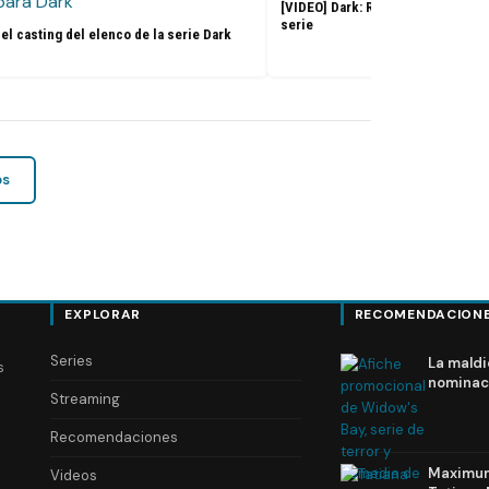
[VIDEO] Dark: Resumen de las tem
serie
el casting del elenco de la serie Dark
os
EXPLORAR
RECOMENDACION
Series
La maldi
s
nominac
Streaming
Recomendaciones
Maximum 
Videos