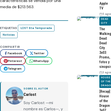
características se vendía por una
Apple
media de $213.563.
TV
5 ago
DEAD
CITY
ETIQUETAS
LOST 6ta Temporada
The
Walking
Noticias
Dead:
Dead
COMPARTIR
City
3x03:
Facebook
Twitter
Promo,
Pinterest
WhatsApp
fotos y
sinopsi
Telegram
3 ago
HOUSE
OF THE
DRAG
SOBRE EL AUTOR
[Recap]
Carlost
House
of the
Soy Carlost —mi
Dragon
nombre es Carlos—, y
3x07