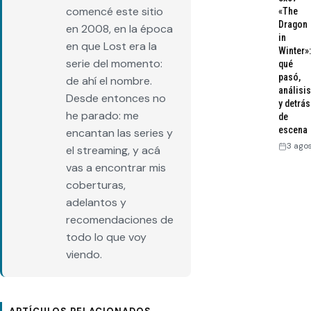
comencé este sitio
«The
Dragon
en 2008, en la época
in
en que Lost era la
Winter»:
serie del momento:
qué
pasó,
de ahí el nombre.
análisis
Desde entonces no
y detrás
he parado: me
de
escena
encantan las series y
3 ago
el streaming, y acá
vas a encontrar mis
coberturas,
adelantos y
recomendaciones de
todo lo que voy
viendo.