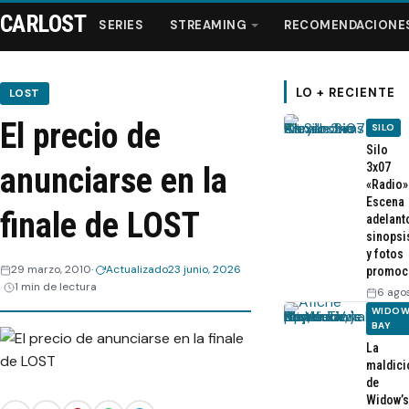
CARLOST
SERIES
STREAMING
RECOMENDACIONE
LO + RECIENTE
LOST
El precio de
SILO
Series
Silo
3x07
anunciarse en la
«Radio»
Streaming
Escena
finale de LOST
adelant
sinopsi
Recomendaciones
y fotos
29 marzo, 2010
Actualizado
23 junio, 2026
promoc
1 min de lectura
Videos
6 ago
WIDOW
BAY
Webisodios
La
maldici
de
Widow’s