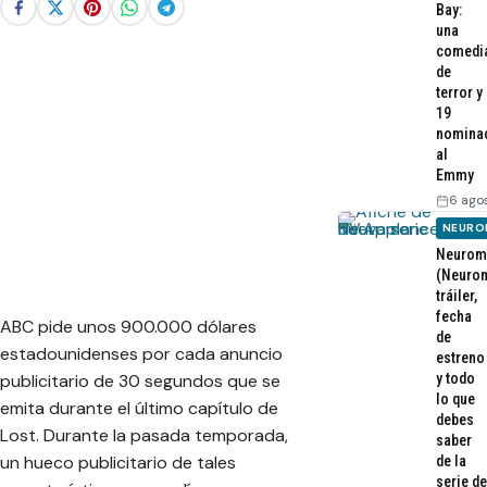
Bay:
una
comedi
de
terror y
19
nomina
al
Emmy
6 ago
NEURO
Neurom
(Neurom
tráiler,
fecha
ABC pide unos 900.000 dólares
de
estadounidenses por cada anuncio
estreno
publicitario de 30 segundos que se
y todo
lo que
emita durante el último capítulo de
debes
Lost. Durante la pasada temporada,
saber
un hueco publicitario de tales
de la
serie de