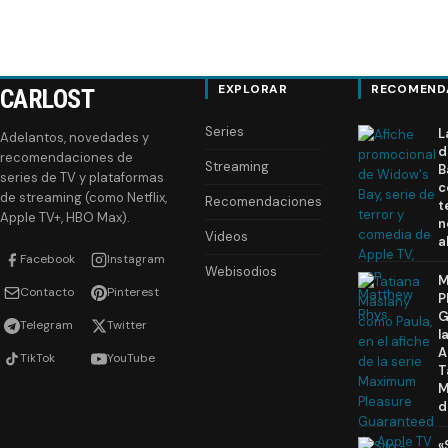
EXPLORAR
RECOMEND
CARLOST
Series
L
Adelantos, novedades y
d
recomendaciones de
Streaming
B
series de TV y plataformas
c
de streaming (como Netflix,
Recomendaciones
t
Apple TV+, HBO Max).
n
Videos
a
Facebook
Instagram
Webisodios
M
Contacto
Pinterest
P
G
Telegram
Twitter
l
A
TikTok
YouTube
T
M
d
«