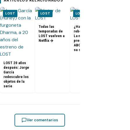
ARTÍCULOS RELACIONADOS
LOST
LOST
LOST
LOST
Todas las
¿Habrá un
temporadas de
reboot de Lost?
FOTOS + VID
LOST vuelven a
La nueva
– Elenco de 
Netflix ✈️
presidenta de
en el PaleyF
ABC dice que es
2014
su sueño
LOST 20 años
después: Jorge
García
redescubre los
objetos de la
serie
Ver comentarios