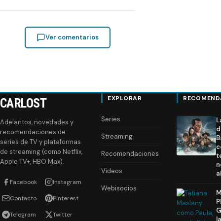
Ver comentarios
EXPLORAR
RECOMEND
CARLOST
Series
L
Adelantos, novedades y
d
recomendaciones de
Streaming
B
series de TV y plataformas
c
de streaming (como Netflix,
Recomendaciones
t
Apple TV+, HBO Max).
n
Videos
a
Facebook
Instagram
Webisodios
M
Contacto
Pinterest
P
G
Telegram
Twitter
l