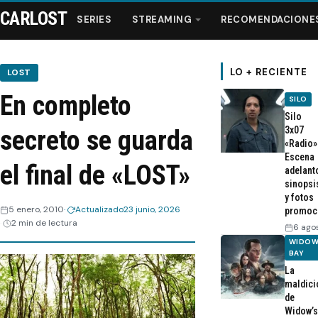
CARLOST
SERIES
STREAMING
RECOMENDACIONE
LO + RECIENTE
LOST
En completo
SILO
Series
Silo
3x07
secreto se guarda
«Radio»
Streaming
Escena
el final de «LOST»
adelant
sinopsi
Recomendaciones
y fotos
5 enero, 2010
Actualizado
23 junio, 2026
promoc
2 min de lectura
Videos
6 ago
WIDOW
BAY
Webisodios
La
maldici
de
Widow’s