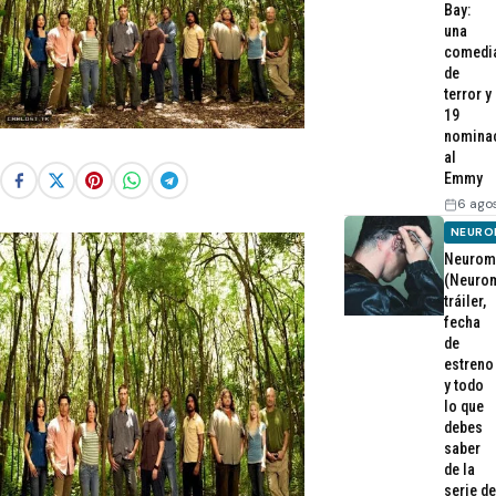
Bay:
una
comedi
de
terror y
19
nomina
al
Emmy
6 ago
NEURO
Neurom
(Neurom
tráiler,
fecha
de
estreno
y todo
lo que
debes
saber
de la
serie de