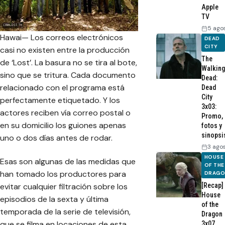
Apple
TV
5 ago
Hawai— Los correos electrónicos
DEAD
CITY
casi no existen entre la producción
The
de ‘Lost’. La basura no se tira al bote,
Walking
sino que se tritura. Cada documento
Dead:
relacionado con el programa está
Dead
City
perfectamente etiquetado. Y los
3x03:
actores reciben vía correo postal o
Promo,
en su domicilio los guiones apenas
fotos y
sinopsi
uno o dos días antes de rodar.
3 ago
HOUSE
Esas son algunas de las medidas que
OF THE
han tomado los productores para
DRAG
[Recap]
evitar cualquier filtración sobre los
House
episodios de la sexta y última
of the
temporada de la serie de televisión,
Dragon
que se filma en locaciones de esta
3x07