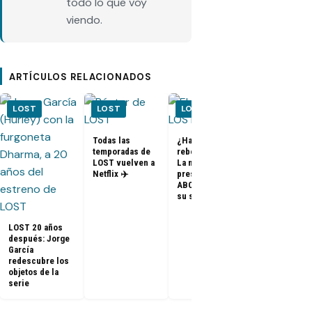
todo lo que voy
viendo.
ARTÍCULOS RELACIONADOS
LOST
LOST
LOST
LOST
Todas las
¿Habrá un
temporadas de
reboot de Lost?
FOTOS + VID
LOST vuelven a
La nueva
– Elenco de 
Netflix ✈️
presidenta de
en el PaleyF
ABC dice que es
2014
su sueño
LOST 20 años
después: Jorge
García
redescubre los
objetos de la
serie