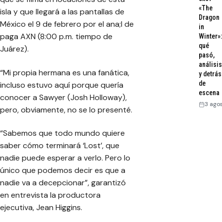
«The
isla y que llegará a las pantallas de
Dragon
México el 9 de febrero por el ana;l de
in
paga AXN (8:00 p.m. tiempo de
Winter»:
qué
Juárez).
pasó,
análisis
“Mi propia hermana es una fanática,
y detrás
de
incluso estuvo aquí porque quería
escena
conocer a Sawyer (Josh Holloway),
3 ago
pero, obviamente, no se lo presenté.
“Sabemos que todo mundo quiere
saber cómo terminará ‘Lost’, que
nadie puede esperar a verlo. Pero lo
único que podemos decir es que a
nadie va a decepcionar”, garantizó
en entrevista la productora
ejecutiva, Jean Higgins.