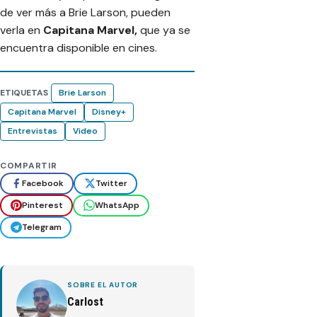
de ver más a Brie Larson, pueden
verla en
Capitana Marvel,
que ya se
encuentra disponible en cines.
ETIQUETAS
Brie Larson
Capitana Marvel
Disney+
Entrevistas
Video
COMPARTIR
Facebook
Twitter
Pinterest
WhatsApp
Telegram
SOBRE EL AUTOR
Carlost