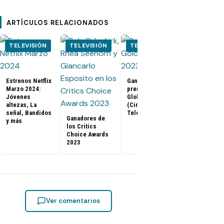
ARTÍCULOS RELACIONADOS
TELEVISIÓN
TELEVISIÓN
TELEVISIÓN
CINE
Tráiler de B
Estrenos Netflix
Ganadores
Panther 2:
Marzo 2024:
premios Golden
Wakanda
Jóvenes
Globes 2023
Forever (Co
altezas, La
(Cine y
Con 2022)
señal, Bandidos
Televisión)
Ganadores de
y más
los Critics
Choice Awards
2023
Ver comentarios