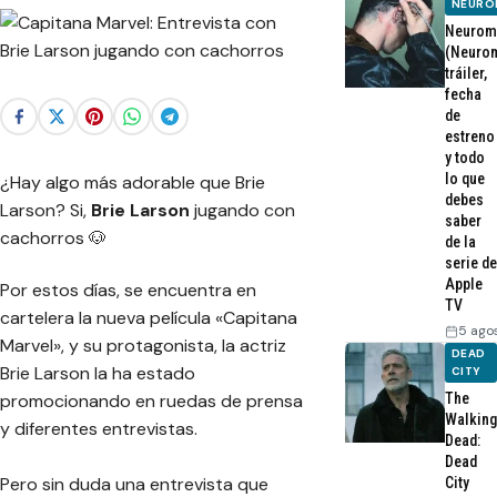
NEURO
Neurom
(Neurom
tráiler,
fecha
de
estreno
y todo
lo que
¿Hay algo más adorable que Brie
debes
Larson? Si,
Brie Larson
jugando con
saber
cachorros 🐶
de la
serie de
Apple
Por estos días, se encuentra en
TV
cartelera la nueva película «Capitana
5 ago
Marvel», y su protagonista, la actriz
DEAD
Brie Larson la ha estado
CITY
The
promocionando en ruedas de prensa
Walking
y diferentes entrevistas.
Dead:
Dead
Pero sin duda una entrevista que
City