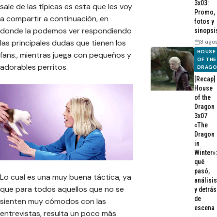
3x03:
sale de las típicas es esta que les voy
Promo,
a compartir a continuación, en
fotos y
donde la podemos ver respondiendo
sinopsi
3 ago
las principales dudas que tienen los
HOUSE
fans., mientras juega con pequeños y
OF THE
adorables perritos.
DRAG
[Recap]
House
of the
Dragon
3x07
«The
Dragon
in
Winter»:
qué
pasó,
Lo cual es una muy buena táctica, ya
análisis
que para todos aquellos que no se
y detrás
de
sienten muy cómodos con las
escena
entrevistas, resulta un poco más