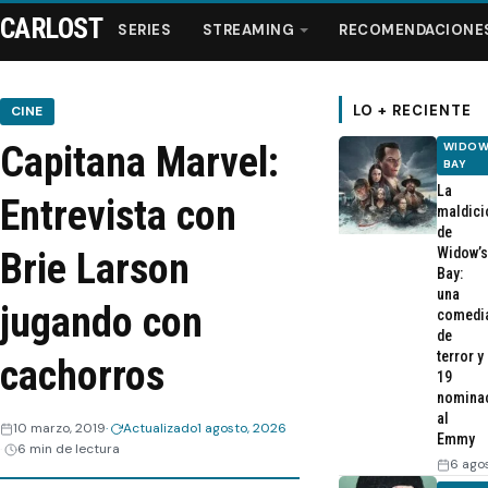
CARLOST
SERIES
STREAMING
RECOMENDACIONE
LO + RECIENTE
CINE
Capitana Marvel:
WIDOW
Series
BAY
La
Entrevista con
maldici
Streaming
de
Widow’s
Brie Larson
Bay:
Recomendaciones
una
jugando con
comedi
de
Videos
terror y
cachorros
19
nomina
Webisodios
al
10 marzo, 2019
Actualizado
1 agosto, 2026
Emmy
6 min de lectura
6 ago