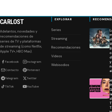
EXPLORAR
RECOMEND
CARLOST
Series
L
Adelantos, novedades y
m
recomendaciones de
Streaming
d
series de TV y plataformas
W
de streaming (como Netflix,
Recomendaciones
B
Apple TV+, HBO Max).
c
Videos
d
Facebook
Instagram
y
Webisodios
n
Contacto
Pinterest
a
Telegram
Twitter
M
P
TikTok
YouTube
G
l
d
T
T