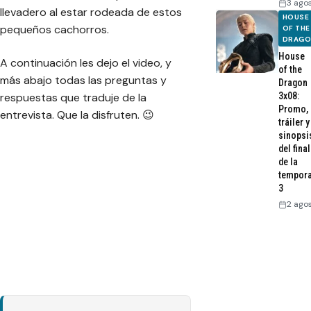
3 ago
llevadero al estar rodeada de estos
HOUSE
pequeños cachorros.
OF THE
DRAG
House
A continuación les dejo el video, y
of the
más abajo todas las preguntas y
Dragon
respuestas que traduje de la
3x08:
Promo,
entrevista. Que la disfruten. 😉
tráiler y
sinopsi
del final
de la
tempor
3
2 ago