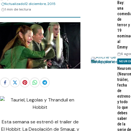
Bay:
Actualizado
12 diciembre, 2015
una
1 min de lectura
comedi
de
terror y
19
nomina
al
Emmy
6 ago
NEURO
Neurom
(Neurom
tráiler,
fecha
de
estreno
y todo
lo que
debes
saber
Esta semana se estrenó el trailer de
de la
El Hobbit: La Desolación de Smaug, y
serie de