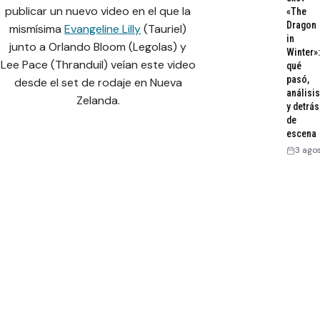
publicar un nuevo video en el que la
«The
Dragon
mismísima
Evangeline Lilly
(Tauriel)
in
junto a Orlando Bloom (Legolas) y
Winter»:
Lee Pace (Thranduil) veían este video
qué
pasó,
desde el set de rodaje en Nueva
análisis
Zelanda.
y detrás
de
escena
3 ago