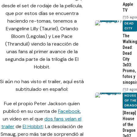
Apple
desde el set de rodaje de la película,
TV
que por estos días se encuentra
5 ago
haciendo re-tomas, tenemos a
DEAD
Evangeline Lilly (Tauriel), Orlando
CITY
Bloom (Legolas) y Lee Pace
The
Walking
(Thranduil) viendo la reacción de
Dead:
unas fans al primer avance de la
Dead
segunda parte de la trilogía de El
City
3x03:
Hobbit.
Promo,
fotos y
Si aún no has visto el trailer, aquí está
sinopsi
subtitulado en español:
3 ago
HOUSE
OF THE
Fue el propio Peter Jackson quien
DRAG
publicó en su cuenta de
Facebook
,
[Recap]
un video en el que
dos fans veían el
House
of the
trailer
de
El Hobbit
: La desolación de
Dragon
Smaug, pero más tarde sorprendió al
3x07