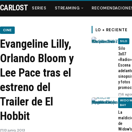
CARLOST
SERIES
STREAMING
RECOMENDACIONE
LO + RECIENTE
CINE
Evangeline Lilly,
SILO
Series
Silo
3x07
Orlando Bloom y
«Radio»
Streaming
Escena
Lee Pace tras el
adelant
sinopsi
Recomendaciones
y fotos
estreno del
promoc
Videos
6 ago
Trailer de El
WIDOW
BAY
Webisodios
Hobbit
La
maldici
de
Widow’s
13 junio, 2013