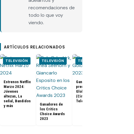
adelantos y
recomendaciones de
todo lo que voy
viendo.
ARTÍCULOS RELACIONADOS
TELEVISIÓN
TELEVISIÓN
TELEVISIÓN
CINE
Estrenos Netflix
Ganadores
Tráiler de B
Marzo 2024:
premios Golden
Panther 2:
Jóvenes
Globes 2023
Wakanda
altezas, La
(Cine y
Forever (Co
señal, Bandidos
Televisión)
Con 2022)
Ganadores de
y más
los Critics
Choice Awards
2023