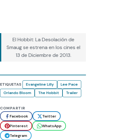
El Hobbit: La Desolación de
Smaug se estrena en los cines el
13 de Diciembre de 2013.
ETIQUETAS
Evangeline Lilly
Lee Pace
Orlando Bloom
The Hobbit
Trailer
COMPARTIR
Facebook
Twitter
Pinterest
WhatsApp
Telegram