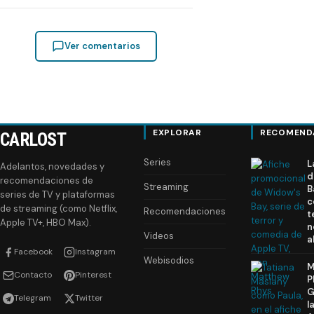
Ver comentarios
EXPLORAR
RECOMEND
CARLOST
Series
L
Adelantos, novedades y
d
recomendaciones de
Streaming
B
series de TV y plataformas
c
de streaming (como Netflix,
Recomendaciones
t
Apple TV+, HBO Max).
n
Videos
a
Facebook
Instagram
Webisodios
M
Contacto
Pinterest
P
G
Telegram
Twitter
l