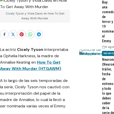
Bay:
una
comedi
Cicely Tyson y Viola Davis en How To Get
de
Away With Murder
terror y
19
nomina
al
Emmy
6 ago
La actriz
Cicely Tyson
interpretaba
NEURO
a
Ophelia Harkness
, la madre de
Neurom
Annalise Keating en
How To Get
(Neurom
Away With Murder (HTGAWM)
.
tráiler,
fecha
de
A lo largo de las seis temporadas de
estreno
la serie, Cicely Tyson nos cautivó con
y todo
su interpretación del papel de la
lo que
debes
madre de Annalise, lo cual la llevó a
saber
ser nominada varias veces el Emmy.
de la
serie de