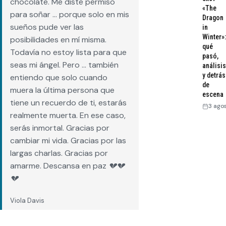
chocolate. Me diste permiso
«The
para soñar … porque solo en mis
Dragon
sueños pude ver las
in
Winter»:
posibilidades en mí misma.
qué
Todavía no estoy lista para que
pasó,
seas mi ángel. Pero … también
análisis
y detrás
entiendo que solo cuando
de
muera la última persona que
escena
tiene un recuerdo de ti, estarás
3 ago
realmente muerta. En ese caso,
serás inmortal. Gracias por
cambiar mi vida. Gracias por las
largas charlas. Gracias por
amarme. Descansa en paz 💔💔
💔
Viola Davis