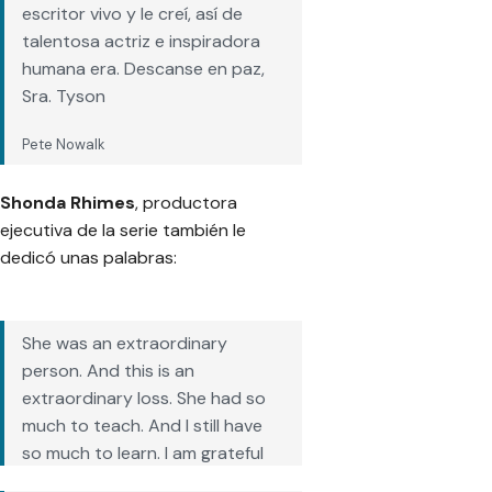
— Pete Nowalk (@petenowalk)
escritor vivo y le creí, así de
January 29, 2021
talentosa actriz e inspiradora
humana era. Descanse en paz,
Sra. Tyson
Pete Nowalk
Shonda Rhimes
, productora
ejecutiva de la serie también le
dedicó unas palabras:
She was an extraordinary
person. And this is an
extraordinary loss. She had so
much to teach. And I still have
so much to learn. I am grateful
for every moment. Her power