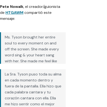
Pete Nowalk
, el creador/guionista
de
HTGAWM
compartió este
mensaje:
Ms. Tyson brought her entire
soul to every moment on and
off the screen. She made every
word sing & your heart sang
with her. She made me feel like
the greatest writer alive and I
believed her, that’s how
La Sra. Tyson puso toda su alma
talented an actress and
en cada momento dentro y
inspiring a human she was. Rest
fuera de la pantalla. Ella hizo que
In Peace, Ms. Tyson
cada palabra cantara y tu
pic.twitter.com/XH7wwKt8Qv
corazón cantara con ella. Ella
me hizo sentir como el mejor