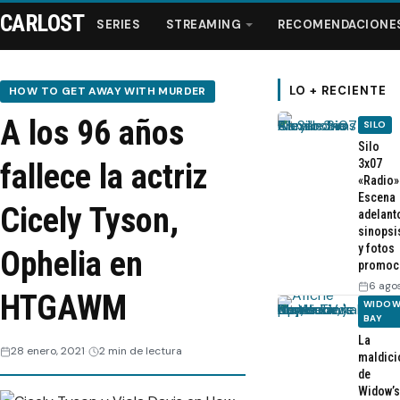
CARLOST
SERIES
STREAMING
RECOMENDACIONE
LO + RECIENTE
HOW TO GET AWAY WITH MURDER
A los 96 años
SILO
Series
Silo
3x07
fallece la actriz
«Radio»
Streaming
Escena
Cicely Tyson,
adelant
sinopsi
Recomendaciones
y fotos
Ophelia en
promoc
Videos
6 ago
HTGAWM
WIDOW
BAY
Webisodios
La
28 enero, 2021
2 min de lectura
maldici
de
Widow’s