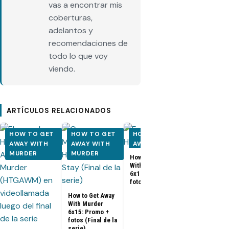
vas a encontrar mis
coberturas,
adelantos y
recomendaciones de
todo lo que voy
viendo.
ARTÍCULOS RELACIONADOS
HOW TO GET
HOW TO GET
HOW TO GET
HOW TO 
AWAY WITH
AWAY WITH
AWAY WITH
AWAY WI
MURDER
MURDER
MURDER
MURDER
How to Get Away
With Murder
How to Get A
6x14: Promo,
With Murder
fotos y sinopsis
6x13: Promo
fotos y sino
How to Get Away
With Murder
6x15: Promo +
fotos (Final de la
serie)