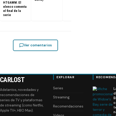
HTGAWM: El
elenco comenta
el final de la
serie
Ver comentarios
EXPLORAR
RECOMEND
CARLOST
Series
L
Adelantos, novedades y
d
recomendaciones de
Streaming
B
series de TV y plataformas
c
de streaming (como Netflix,
Recomendaciones
t
Apple TV+, HBO Max).
n
Videos