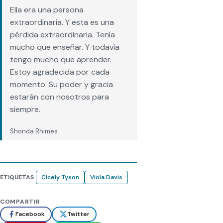
and grace will be with us forever.
Ella era una persona
#cicelytyson
extraordinaria. Y esta es una
https://t.co/RNYkGiooPD
pérdida extraordinaria. Tenía
pic.twitter.com/b4wMKK1FVj
mucho que enseñar. Y todavía
tengo mucho que aprender.
— shonda rhimes
Estoy agradecida por cada
(@shondarhimes)
January 29,
momento. Su poder y gracia
2021
estarán con nosotros para
siempre.
Shonda Rhimes
ETIQUETAS
Cicely Tyson
Viola Davis
COMPARTIR
Facebook
Twitter