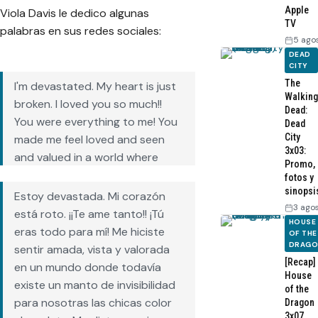
Apple
Viola Davis le dedico algunas
TV
palabras en sus redes sociales:
5 ago
DEAD
CITY
The
I'm devastated. My heart is just
Walking
broken. I loved you so much!!
Dead:
You were everything to me! You
Dead
City
made me feel loved and seen
3x03:
and valued in a world where
Promo,
there is still a cloak of invisibility
fotos y
sinopsi
for us dark chocolate girls. You
Estoy devastada. Mi corazón
3 ago
gave me permission to dream…
está roto. ¡¡Te ame tanto!! ¡Tú
HOUSE
https://t.co/7V7AFZtFLa
eras todo para mí! Me hiciste
OF THE
pic.twitter.com/l2TLfM4weX
DRAG
sentir amada, vista y valorada
[Recap]
en un mundo donde todavía
House
— Viola Davis (@violadavis)
existe un manto de invisibilidad
of the
January 29, 2021
para nosotras las chicas color
Dragon
3x07