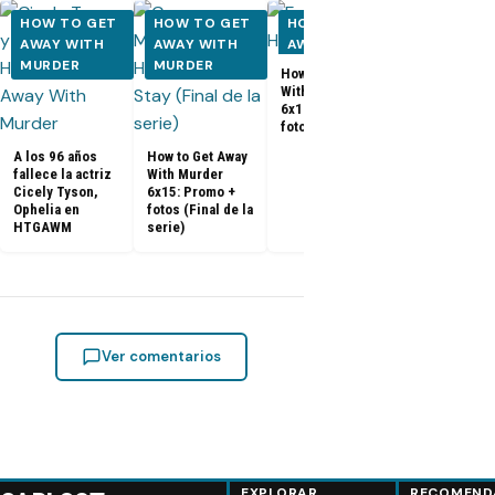
HOW TO GET
HOW TO GET
HOW TO GET
HOW TO 
AWAY WITH
AWAY WITH
AWAY WITH
AWAY WI
MURDER
MURDER
MURDER
MURDER
How to Get Away
With Murder
How to Get A
6x14: Promo,
With Murder
fotos y sinopsis
6x13: Promo
fotos y sino
A los 96 años
How to Get Away
fallece la actriz
With Murder
Cicely Tyson,
6x15: Promo +
Ophelia en
fotos (Final de la
HTGAWM
serie)
Ver comentarios
EXPLORAR
RECOMEND