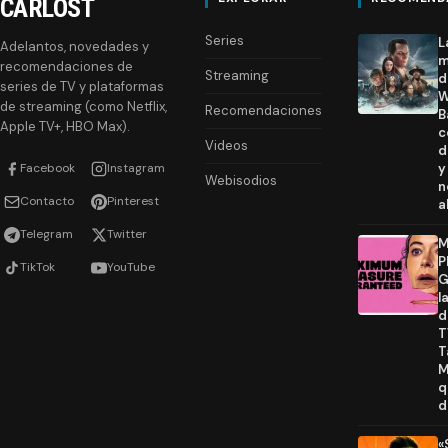
CARLOST
Series
L
Adelantos, novedades y
m
recomendaciones de
Streaming
d
series de TV y plataformas
W
de streaming (como Netflix,
Recomendaciones
B
Apple TV+, HBO Max).
c
Videos
d
Facebook
Instagram
y
Webisodios
n
Contacto
Pinterest
a
Telegram
Twitter
M
P
TikTok
YouTube
G
l
d
T
T
M
q
d
«