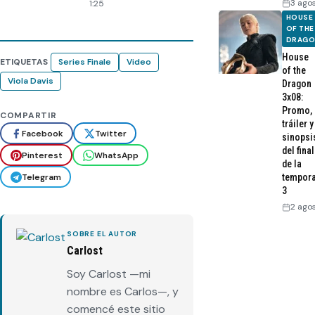
3 ago
1:25
HOUSE
OF THE
DRAG
House
ETIQUETAS
Series Finale
Video
of the
Viola Davis
Dragon
3x08:
Promo,
COMPARTIR
tráiler y
Facebook
Twitter
sinopsi
del final
Pinterest
WhatsApp
de la
Telegram
tempor
3
2 ago
SOBRE EL AUTOR
Carlost
Soy Carlost —mi
nombre es Carlos—, y
comencé este sitio