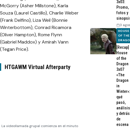
3x03:
McGorry (Asher Millstone), Karla
Promo,
Souza (Laurel Castillo), Charlie Weber
fotos y
sinopsi
(Frank Delfino), Liza Weil (Bonnie
3 ago
Winterbottom), Conrad Ricamora
HOUSE
(Oliver Hampton), Rome Flynn
OF THE
DRAG
(Gabriel Maddox) y Amirah Vann
[Recap]
(Tegan Price).
House
of the
Dragon
HTGAWM Virtual Afterparty
3x07
«The
Dragon
in
Winter»:
qué
pasó,
análisis
y detrás
de
escena
La videollamada grupal comienza en el minuto