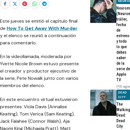
NEURO
Neurom
(Neurom
tráiler,
Este jueves se emitió el capítulo final
fecha
de
How To Get Away With Murder
de
y el elenco se reunió a continuación
estreno
y todo
para comentarlo.
lo que
debes
En la videollamada, moderada por
saber
Yvette Nicole Brown estuvo presente
de la
serie de
el creador y productor ejecutivo de
Apple
la serie, Pete Nowalk junto con varios
TV
miembros del elenco.
5 ago
DEAD
CITY
En este encuentro virtual estuvieron
The
presentes: Viola Davis (Annalise
Walking
Keating), Tom Verica (Sam Keating),
Dead:
Jack Falahee (Connor Walsh), Aja
Dead
City
Naomi King (Michaela Pratt), Matt