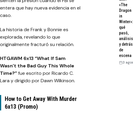
sienten la presión cuando el FBI se
«The
entera que hay nueva evidencia en el
Dragon
caso.
in
Winter»:
qué
La historia de Frank y Bonnie es
pasó,
explorada, revelando lo que
análisis
originalmente fracturó su relación.
y detrás
de
escena
HTGAWM 6x13 “What If Sam
3 ago
Wasn’t the Bad Guy This Whole
Time?”
fue escrito por Ricardo C.
Lara y dirigido por Dawn Wilkinson.
How to Get Away With Murder
6x13 (Promo)