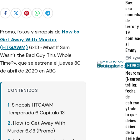
Bay:
una
comedi
de
terror y
Promo, fotos y sinopsis de
How to
19
nomina
Get Away With Murder
al
(HTGAWM)
6x13 «What If Sam
Emmy
Wasn’t the Bad Guy This Whole
6 ago
Time?», que se estrena el jueves 30
NEURO
de abril de 2020 en ABC.
Neurom
(Neurom
tráiler,
CONTENIDOS
fecha
de
estreno
Sinopsis HTGAWM
y todo
Temporada 6 Capítulo 13
lo que
debes
How to Get Away With
saber
Murder 6x13 (Promo)
de la
serie de