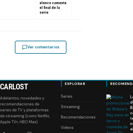
elenco comenta
el final de la
serie
Ver comentarios
EXPLORAR
RECOMEND
CARLOST
Series
L
Adelantos, novedades y
d
recomendaciones de
Streaming
B
series de TV y plataformas
c
de streaming (como Netflix,
Recomendaciones
t
Apple TV+, HBO Max).
n
Videos
a