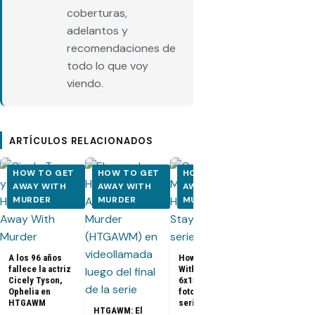
coberturas,
adelantos y
recomendaciones de
todo lo que voy
viendo.
ARTÍCULOS RELACIONADOS
HOW TO GET
HOW TO GET
HOW TO GET
HOW TO 
AWAY WITH
AWAY WITH
AWAY WITH
AWAY WI
MURDER
MURDER
MURDER
MURDER
How to Get A
With Murder
6x14: Promo
A los 96 años
How to Get Away
fotos y sino
fallece la actriz
With Murder
Cicely Tyson,
6x15: Promo +
Ophelia en
fotos (Final de la
HTGAWM
serie)
HTGAWM: El