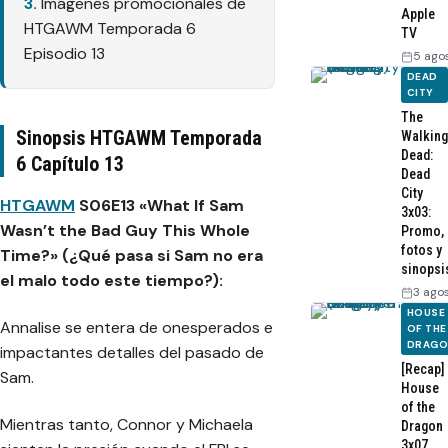
Imágenes promocionales de
Apple
HTGAWM Temporada 6
TV
Episodio 13
5 ago
DEAD
CITY
The
Sinopsis HTGAWM Temporada
Walking
Dead:
6 Capítulo 13
Dead
City
HTGAWM
S06E13 «What If Sam
3x03:
Wasn’t the Bad Guy This Whole
Promo,
fotos y
Time?» (¿Qué pasa si Sam no era
sinopsi
el malo todo este tiempo?):
3 ago
HOUSE
Annalise se entera de onesperados e
OF THE
DRAG
impactantes detalles del pasado de
[Recap]
Sam.
House
of the
Mientras tanto, Connor y Michaela
Dragon
3x07