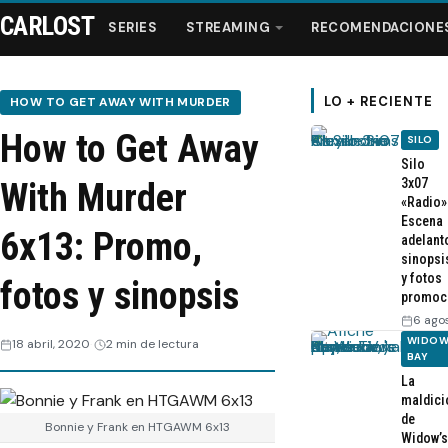
CARLOST
SERIES
STREAMING
RECOMENDACIONE
LO + RECIENTE
HOW TO GET AWAY WITH MURDER
How to Get Away
SILO
Series
Silo
3x07
With Murder
«Radio»
Streaming
Escena
6x13: Promo,
adelant
sinopsi
Recomendaciones
y fotos
fotos y sinopsis
promoc
Videos
6 ago
WIDOW
18 abril, 2020
2 min de lectura
BAY
Webisodios
La
maldici
de
Bonnie y Frank en HTGAWM 6x13
Widow’s