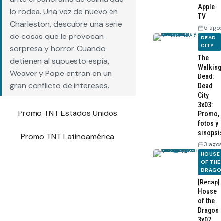
Apple
lo rodea. Una vez de nuevo en
TV
Charleston, descubre una serie
5 ago
de cosas que le provocan
DEAD
CITY
sorpresa y horror. Cuando
The
detienen al supuesto espía,
Walking
Weaver y Pope entran en un
Dead:
gran conflicto de intereses.
Dead
City
3x03:
Promo TNT Estados Unidos
Promo,
fotos y
sinopsi
Promo TNT Latinoamérica
3 ago
HOUSE
OF THE
DRAG
[Recap]
House
of the
Dragon
3x07