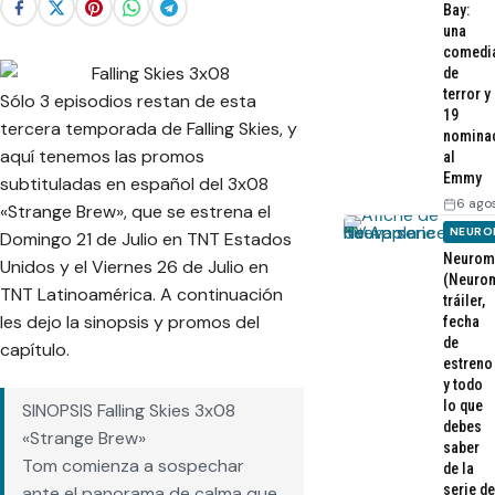
Bay:
una
comedi
de
terror y
Sólo 3 episodios restan de esta
19
tercera temporada de Falling Skies, y
nomina
aquí tenemos las promos
al
Emmy
subtituladas en español del 3x08
6 ago
«Strange Brew», que se estrena el
NEURO
Domingo 21 de Julio en TNT Estados
Neurom
Unidos y el Viernes 26 de Julio en
(Neurom
TNT Latinoamérica. A continuación
tráiler,
les dejo la sinopsis y promos del
fecha
de
capítulo.
estreno
y todo
lo que
SINOPSIS Falling Skies 3x08
debes
«Strange Brew»
saber
Tom comienza a sospechar
de la
serie de
ante el panorama de calma que