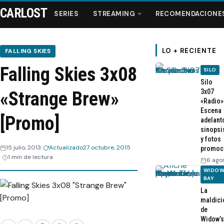
CARLOST
SERIES
STREAMING
RECOMENDACIONE
LO + RECIENTE
FALLING SKIES
Falling Skies 3x08
SILO
Series
Silo
3x07
«Strange Brew»
«Radio»
Streaming
Escena
[Promo]
adelant
sinopsi
Recomendaciones
y fotos
15 julio, 2013
Actualizado
27 octubre, 2015
promoc
1 min de lectura
Videos
6 ago
WIDOW
BAY
Webisodios
La
maldici
de
Widow’s