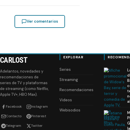
Ver comentarios
EXPLORAR
RECOMEND
CARLOST
Series
L
Adelantos, novedades y
d
recomendaciones de
Streaming
B
series de TV y plataformas
c
de streaming (como Netflix,
Recomendaciones
t
Apple TV+, HBO Max).
n
Videos
a
Facebook
Instagram
Webisodios
M
Contacto
Pinterest
P
G
Telegram
Twitter
l