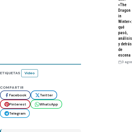
«The
Dragon
in
Winter»:
qué
pasó,
análisis
y detrás
de
escena
3 ago
ETIQUETAS
Video
COMPARTIR
Facebook
Twitter
Pinterest
WhatsApp
Telegram