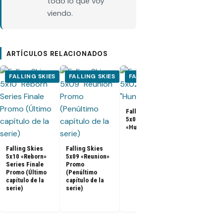
todo lo que voy
viendo.
ARTÍCULOS RELACIONADOS
FALLING SKIES
FALLING SKIES
FALLING SKIES
FALLING S
Falling Skies
5x02 Promo
«Hunger Pains»
Falling Skies
Nueva promo
Falling Skies
Falling Skies
la quinta y ú
5x10 «Reborn»
5x09 «Reunion»
temporada
Series Finale
Promo
Promo (Último
(Penúltimo
capítulo de la
capítulo de la
serie)
serie)