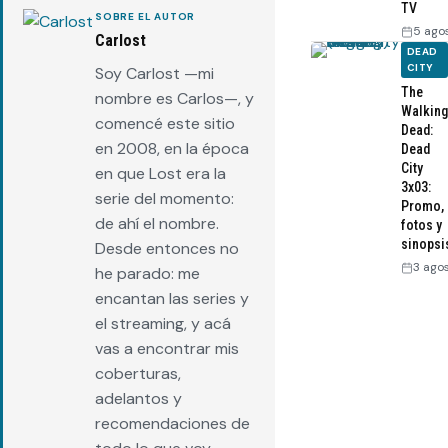
TV
SOBRE EL AUTOR
5 ago
Carlost
DEAD
CITY
Soy Carlost —mi
The
nombre es Carlos—, y
Walking
comencé este sitio
Dead:
en 2008, en la época
Dead
City
en que Lost era la
3x03:
serie del momento:
Promo,
de ahí el nombre.
fotos y
sinopsi
Desde entonces no
3 ago
he parado: me
encantan las series y
el streaming, y acá
vas a encontrar mis
coberturas,
adelantos y
recomendaciones de