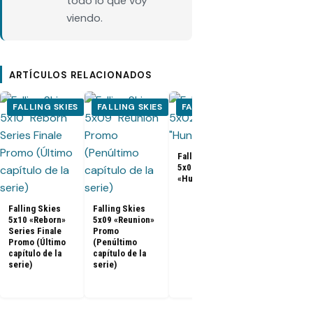
todo lo que voy
viendo.
ARTÍCULOS RELACIONADOS
FALLING SKIES
FALLING SKIES
FALLING SKIES
FALLING S
Falling Skies
5x02 Promo
«Hunger Pains»
Falling Skies
Nueva promo
Falling Skies
Falling Skies
la quinta y ú
5x10 «Reborn»
5x09 «Reunion»
temporada
Series Finale
Promo
Promo (Último
(Penúltimo
capítulo de la
capítulo de la
serie)
serie)