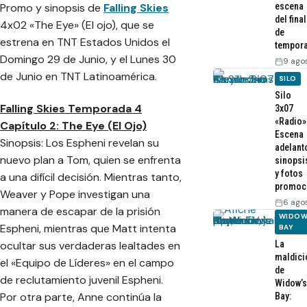
Promo y sinopsis de
Falling Skies
escena
del final
4x02 «The Eye» (El ojo), que se
de
estrena en TNT Estados Unidos el
tempor
Domingo 29 de Junio, y el Lunes 30
9 ago
de Junio en TNT Latinoamérica.
SILO
Silo
Falling Skies Temporada 4
3x07
«Radio»
Capítulo 2: The Eye (El Ojo)
Escena
Sinopsis: Los Espheni revelan su
adelant
nuevo plan a Tom, quien se enfrenta
sinopsi
y fotos
a una difícil decisión. Mientras tanto,
promoc
Weaver y Pope investigan una
6 ago
manera de escapar de la prisión
WIDOW
Espheni, mientras que Matt intenta
BAY
La
ocultar sus verdaderas lealtades en
maldici
el «Equipo de Líderes» en el campo
de
de reclutamiento juvenil Espheni.
Widow’s
Por otra parte, Anne continúa la
Bay: