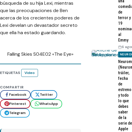
una
búsqueda de su hija Lexi, mientras
comedi
que las preocupaciones de Ben
de
acerca de los crecientes poderes de
terror y
19
Lexi develan un devastador secreto
nomina
que ella ha estado guardando.
al
Emmy
6 ago
Falling Skies S04E02 «The Eye»
NEURO
Neurom
(Neurom
ETIQUETAS
Video
tráiler,
fecha
de
COMPARTIR
estreno
Facebook
Twitter
y todo
lo que
Pinterest
WhatsApp
debes
saber
Telegram
de la
serie de
Apple