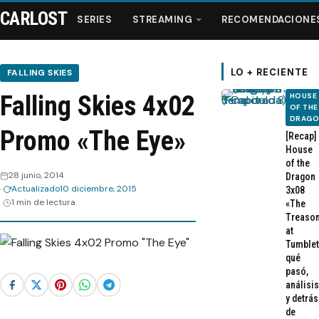
CARLOST
SERIES
STREAMING
RECOMENDACIONE
LO + RECIENTE
FALLING SKIES
Falling Skies 4x02
HOUSE
Series
OF THE
DRAG
Promo «The Eye»
[Recap]
Streaming
House
of the
28 junio, 2014
Dragon
Recomendaciones
Actualizado
10 diciembre, 2015
3x08
1 min de lectura
«The
Treaso
Videos
at
Tumblet
qué
Webisodios
pasó,
análisis
y detrás
de