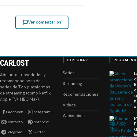
Ver comentarios
EXPLORAR
RECOMEND
CARLOST
Series
L
Adelantos, novedades y
d
recomendaciones de
Streaming
B
series de TV y plataformas
c
de streaming (como Netflix,
Recomendaciones
t
Apple TV+, HBO Max).
n
Videos
a
Facebook
Instagram
Webisodios
M
Contacto
Pinterest
P
G
Telegram
Twitter
l