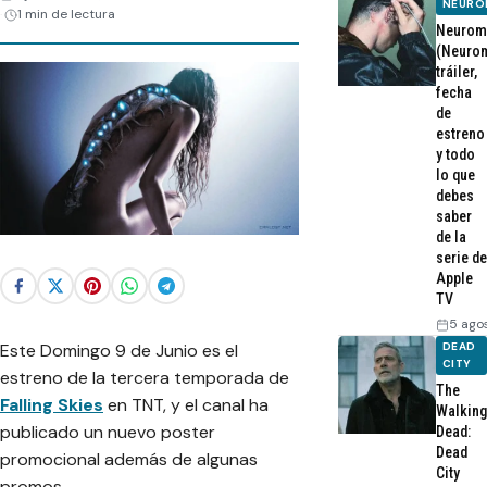
NEURO
1 min de lectura
Neurom
(Neurom
tráiler,
fecha
de
estreno
y todo
lo que
debes
saber
de la
serie de
Apple
TV
5 ago
DEAD
Este Domingo 9 de Junio es el
CITY
estreno de la tercera temporada de
The
Falling Skies
en TNT, y el canal ha
Walking
publicado un nuevo poster
Dead:
Dead
promocional además de algunas
City
promos.