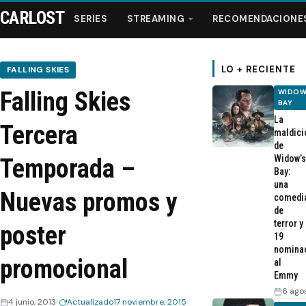
CARLOST
SERIES
STREAMING
RECOMENDACIONE
LO + RECIENTE
FALLING SKIES
Falling Skies
WIDOW
Series
BAY
La
Tercera
maldici
Streaming
de
Widow’s
Temporada –
Bay:
Recomendaciones
una
Nuevas promos y
comedi
de
Videos
terror y
poster
19
nomina
Webisodios
promocional
al
Emmy
6 ago
4 junio, 2013
Actualizado
17 noviembre, 2015