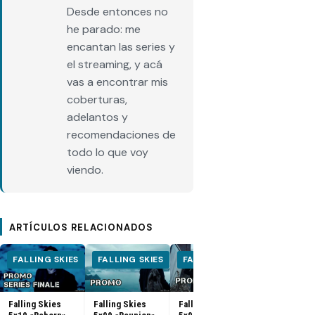
Desde entonces no
he parado: me
encantan las series y
el streaming, y acá
vas a encontrar mis
coberturas,
adelantos y
recomendaciones de
todo lo que voy
viendo.
ARTÍCULOS RELACIONADOS
FALLING SKIES
FALLING SKIES
FALLING SKIES
FALLING S
Falling Skies
Falling Skies
Falling Skies
Falling Skies