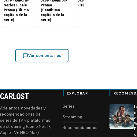
5x10 «Reborn»
5x09 «Reunion»
5x02 Promo
Nueva promo
Series Finale
Promo
«Hunger Pains»
la quinta y ú
Promo (Último
(Penúltimo
temporada
capítulo de la
capítulo de la
serie)
serie)
Ver comentarios
EXPLORAR
RECOMEND
CARLOST
Series
L
Adelantos, novedades y
m
recomendaciones de
Streaming
d
series de TV y plataformas
W
de streaming (como Netflix,
Recomendaciones
B
Apple TV+, HBO Max).
c