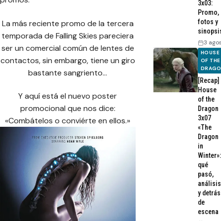
3x03:
Promo,
fotos y
La más reciente promo de la tercera
sinopsi
temporada de Falling Skies pareciera
3 ago
ser un comercial común de lentes de
HOUSE
contactos, sin embargo, tiene un giro
OF THE
DRAG
bastante sangriento…
[Recap]
House
Y aquí está el nuevo poster
of the
promocional que nos dice:
Dragon
3x07
«Combátelos o conviérte en ellos.»
«The
Dragon
in
Winter»:
qué
pasó,
análisis
y detrás
de
escena