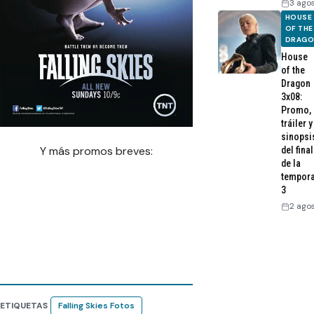
3 ago
HOUSE
OF THE
DRAG
House
of the
Dragon
3x08:
Promo,
tráiler y
sinopsi
Y más promos breves:
del final
de la
tempor
3
2 ago
ETIQUETAS
Falling Skies Fotos