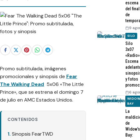
escena
del final
de
tempor
9 ago
SILO
Silo
3x07
«Radio»
Escena
adelant
Promo subtitulada, imágenes
sinopsi
promocionales y sinopsis de
Fear
y fotos
The Walking Dead
5x06 «The Little
promoc
Prince», que se estrena el domingo 7
6 ago
de julio en AMC Estados Unidos.
WIDOW
BAY
La
maldici
CONTENIDOS
de
Widow’s
Sinopsis FearTWD
Bay: