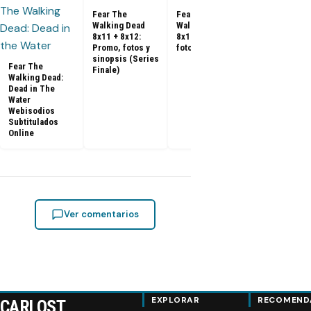
fotos y sino
Fear The
Fear The
Walking Dead
Walking Dead
8x11 + 8x12:
8x10: Promo,
Promo, fotos y
fotos y sinopsis
sinopsis (Series
Fear The
Finale)
Walking Dead:
Dead in The
Water
Webisodios
Subtitulados
Online
Ver comentarios
EXPLORAR
RECOMEND
CARLOST