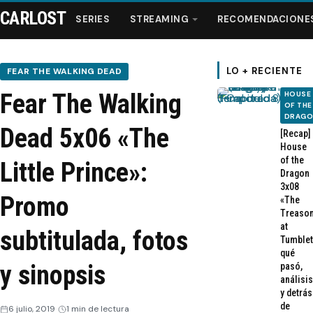
CARLOST
SERIES
STREAMING
RECOMENDACIONE
LO + RECIENTE
FEAR THE WALKING DEAD
Fear The Walking
HOUSE
Series
OF THE
DRAG
Dead 5x06 «The
[Recap]
Streaming
House
of the
Little Prince»:
Dragon
Recomendaciones
3x08
Promo
«The
Treaso
Videos
at
subtitulada, fotos
Tumblet
qué
Webisodios
y sinopsis
pasó,
análisis
y detrás
de
6 julio, 2019
1 min de lectura