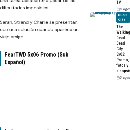
una tarea desafiante a pesar de las
TV
dificultades imposibles.
5 ago
DEAD
CITY
Sarah, Strand y Charlie se presentan
The
con una solución cuando aparece un
Walking
viejo amigo.
Dead:
Dead
City
FearTWD 5x06 Promo (Sub
3x03:
Promo,
Español)
fotos y
sinopsi
3 ago