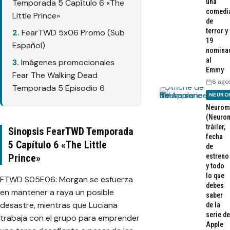
Temporada 5 Capítulo 6 «The
una
comedi
Little Prince»
de
terror y
FearTWD 5x06 Promo (Sub
19
Español)
nomina
al
Imágenes promocionales
Emmy
Fear The Walking Dead
6 ago
Temporada 5 Episodio 6
NEURO
Neurom
(Neurom
tráiler,
Sinopsis FearTWD Temporada
fecha
5 Capítulo 6 «The Little
de
Prince»
estreno
y todo
lo que
FTWD S05E06: Morgan se esfuerza
debes
en mantener a raya un posible
saber
desastre, mientras que Luciana
de la
serie de
trabaja con el grupo para emprender
Apple