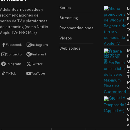
Series
L
Adelantos, novedades y
d
recomendaciones de
Streaming
B
series de TV y plataformas
c
de streaming (como Netflix,
Recomendaciones
t
Apple TV+, HBO Max).
n
Videos
a
Facebook
Instagram
Webisodios
M
Contacto
Pinterest
P
G
Telegram
Twitter
l
A
TikTok
YouTube
T
M
d
«
A
U
c
f
a