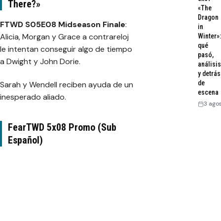
There?»
«The
Dragon
FTWD S05E08 Midseason Finale
:
in
Alicia, Morgan y Grace a contrareloj
Winter»:
qué
le intentan conseguir algo de tiempo
pasó,
a Dwight y John Dorie.
análisis
y detrás
de
Sarah y Wendell reciben ayuda de un
escena
inesperado aliado.
3 ago
FearTWD 5x08 Promo (Sub
Español)