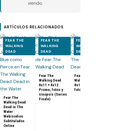
viendo.
ARTÍCULOS RELACIONADOS
FEAR THE
FEAR THE
FEAR THE
FEAR THE
WALKING
WALKING
WALKING
WALKING
DEAD
DEAD
DEAD
DEAD
Fear The
Fear The
Walking Dead
Walking Dead
Fear The
8x11 + 8x12:
8x10: Promo,
Walking Dea
Promo, fotos y
fotos y sinopsis
8x09: Promo
sinopsis (Series
fotos y sino
Fear The
Finale)
Walking Dead:
Dead in The
Water
Webisodios
Subtitulados
Online