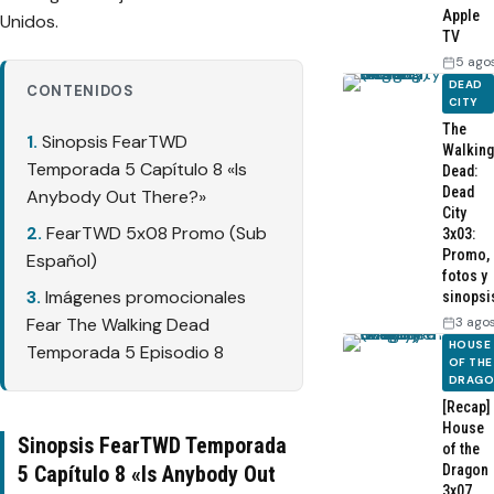
Apple
Unidos.
TV
5 ago
DEAD
CONTENIDOS
CITY
The
Sinopsis FearTWD
Walking
Temporada 5 Capítulo 8 «Is
Dead:
Dead
Anybody Out There?»
City
FearTWD 5x08 Promo (Sub
3x03:
Promo,
Español)
fotos y
Imágenes promocionales
sinopsi
Fear The Walking Dead
3 ago
HOUSE
Temporada 5 Episodio 8
OF THE
DRAG
[Recap]
House
Sinopsis FearTWD Temporada
of the
5 Capítulo 8 «Is Anybody Out
Dragon
3x07