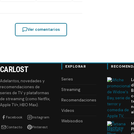
Ver comentarios
EXPLORAR
RECOMEND
CARLOST
Series
L
Adelantos, novedades y
d
recomendaciones de
Streaming
B
series de TV y plataformas
c
de streaming (como Netflix,
Recomendaciones
t
Apple TV+, HBO Max).
n
Videos
a
Facebook
Instagram
Webisodios
M
Contacto
Pinterest
P