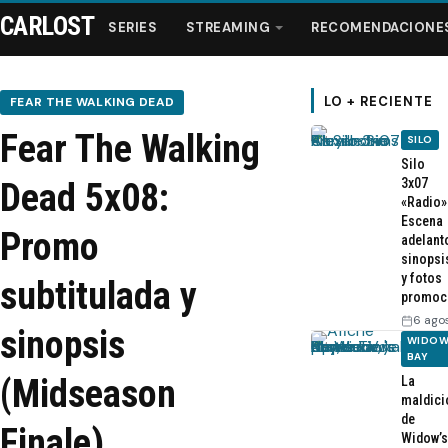
CARLOST
SERIES
STREAMING
RECOMENDACIONE
LO + RECIENTE
FEAR THE WALKING DEAD
Fear The Walking
SILO
Series
Silo
3x07
Dead 5x08:
«Radio»
Streaming
Escena
Promo
adelant
sinopsi
Recomendaciones
y fotos
subtitulada y
promoc
Videos
6 ago
sinopsis
WIDOW
BAY
Webisodios
(Midseason
La
maldici
de
Finale)
Widow’s