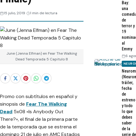
Bay:
una
15 julio, 2019
1 min de lectura
comedi
de
terror y
19
nomina
al
Emmy
June (Jenna Elfman) en Fear The Walking
6 ago
Dead Temporada 5 Capitulo 8
NEURO
Neurom
(Neurom
tráiler,
fecha
de
Promo con subtítulos en español y
estreno
sinopsis de
Fear The Walking
y todo
Dead
5x08 «Is Anybody Out
lo que
debes
There?», el final de la primera parte
saber
de la temporada que se estrena el
de la
domingo 21 de julio en AMC Estados
serie de