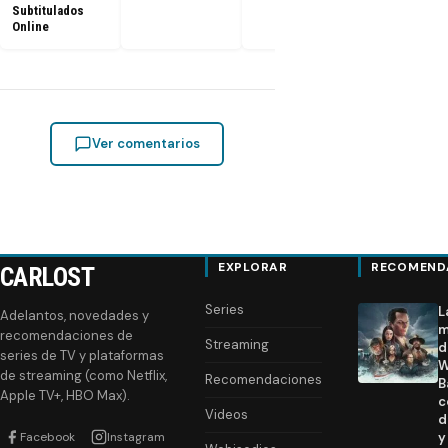
Subtitulados
Online
Ver comentarios
EXPLORAR
RECOMEND
CARLOST
Series
L
Adelantos, novedades y
m
recomendaciones de
Streaming
d
series de TV y plataformas
W
de streaming (como Netflix,
Recomendaciones
B
Apple TV+, HBO Max).
c
Videos
d
Facebook
Instagram
y