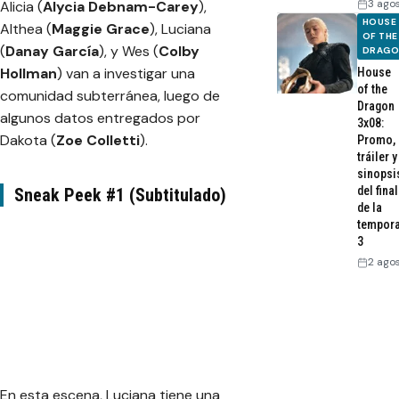
3 ago
Alicia (
Alycia Debnam-Carey
),
HOUSE
Althea (
Maggie Grace
), Luciana
OF THE
(
Danay García
), y Wes (
Colby
DRAG
Hollman
) van a investigar una
House
of the
comunidad subterránea, luego de
Dragon
algunos datos entregados por
3x08:
Dakota (
Zoe Colletti
).
Promo,
tráiler y
sinopsi
del final
Sneak Peek #1 (Subtitulado)
de la
tempor
3
2 ago
En esta escena, Luciana tiene una