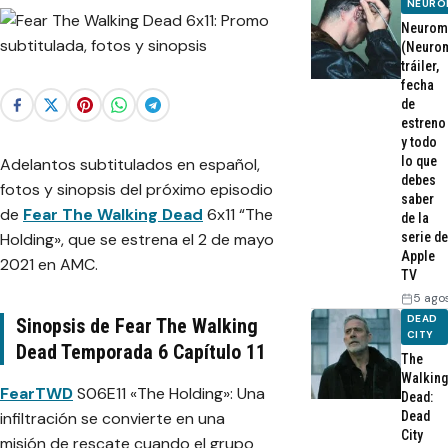
NEURO
Neurom
(Neurom
tráiler,
fecha
de
estreno
y todo
lo que
Adelantos subtitulados en español,
debes
fotos y sinopsis del próximo episodio
saber
de
Fear The Walking Dead
6x11 “The
de la
Holding», que se estrena el 2 de mayo
serie de
Apple
2021 en AMC.
TV
5 ago
DEAD
Sinopsis de Fear The Walking
CITY
Dead Temporada 6 Capítulo 11
The
Walking
FearTWD
S06E11 «The Holding»: Una
Dead:
infiltración se convierte en una
Dead
City
misión de rescate cuando el grupo