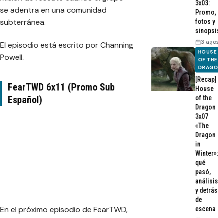
3x03:
se adentra en una comunidad
Promo,
subterránea.
fotos y
sinopsi
3 ago
El episodio está escrito por Channing
HOUSE
Powell.
OF THE
DRAG
[Recap]
FearTWD 6x11 (Promo Sub
House
of the
Español)
Dragon
3x07
«The
Dragon
in
Winter»:
qué
pasó,
análisis
y detrás
de
En el próximo episodio de FearTWD,
escena