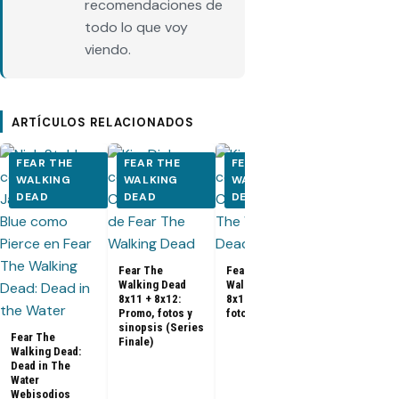
recomendaciones de
todo lo que voy
viendo.
ARTÍCULOS RELACIONADOS
FEAR THE
FEAR THE
FEAR THE
FEAR THE
WALKING
WALKING
WALKING
WALKING
DEAD
DEAD
DEAD
DEAD
Fear The
Walking Dea
8x09: Promo
fotos y sino
Fear The
Fear The
Walking Dead
Walking Dead
8x11 + 8x12:
8x10: Promo,
Promo, fotos y
fotos y sinopsis
sinopsis (Series
Fear The
Finale)
Walking Dead:
Dead in The
Water
Webisodios