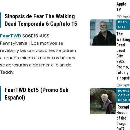
Apple
TV
Sinopsis de Fear The Walking
5 ago
DEAD
Dead Temporada 6 Capítulo 15
CITY
The
FearTWD
S06E15 «USS
Walking
Pennsylvania»: Los motivos se
Dead:
revelan y las convicciones se ponen
Dead
City
a prueba mientras nuestros héroes
3x03:
se apresuran a detener el plan de
Promo,
Teddy.
fotos y
sinopsi
3 ago
FearTWD 6x15 (Promo Sub
HOUSE
OF THE
Español)
DRAG
[Recap]
House
of the
Dragon
3x07