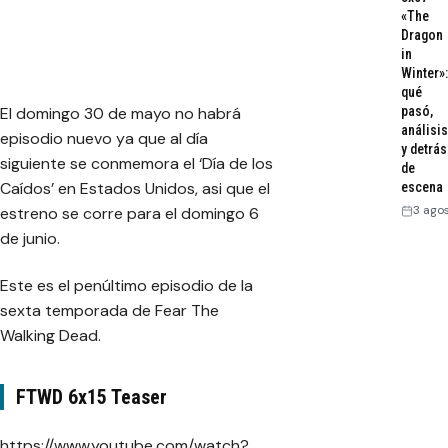
«The
Dragon
in
Winter»:
qué
El domingo 30 de mayo no habrá
pasó,
análisis
episodio nuevo ya que al día
y detrás
siguiente se conmemora el ‘Día de los
de
Caídos’ en Estados Unidos, asi que el
escena
3 ago
estreno se corre para el domingo 6
de junio.
Este es el penúltimo episodio de la
sexta temporada de Fear The
Walking Dead.
FTWD 6x15 Teaser
https://www.youtube.com/watch?