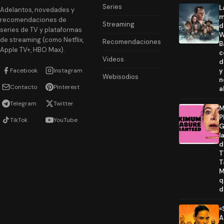
Series
L
Adelantos, novedades y
m
recomendaciones de
Streaming
d
series de TV y plataformas
W
de streaming (como Netflix,
Recomendaciones
B
Apple TV+, HBO Max).
c
Videos
d
Facebook
Instagram
y
Webisodios
n
Contacto
Pinterest
a
Telegram
Twitter
M
P
TikTok
YouTube
G
l
d
T
T
M
q
d
«
A