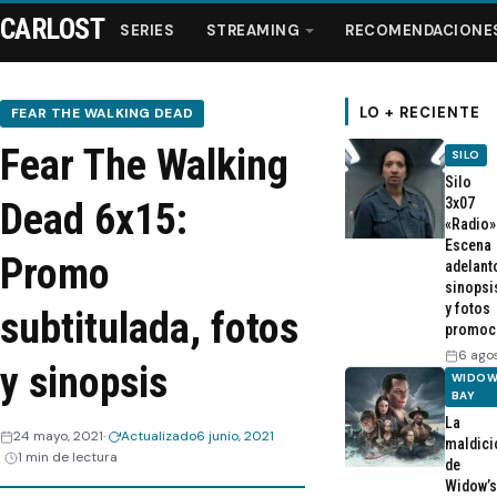
CARLOST
SERIES
STREAMING
RECOMENDACIONE
LO + RECIENTE
FEAR THE WALKING DEAD
Fear The Walking
SILO
Series
Silo
3x07
Dead 6x15:
«Radio»
Streaming
Escena
Promo
adelant
sinopsi
Recomendaciones
y fotos
subtitulada, fotos
promoc
Videos
6 ago
y sinopsis
WIDOW
BAY
Webisodios
La
24 mayo, 2021
Actualizado
6 junio, 2021
maldici
1 min de lectura
de
Widow’s