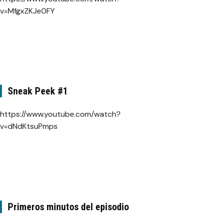
v=MfgxZKJe0FY
Sneak Peek #1
https://www.youtube.com/watch?
v=dNdKtsuPmps
Primeros minutos del episodio