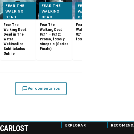
FEAR THE
FEAR THE
FEAR THE
FEAR THE
WALKING
WALKING
WALKING
WALKING
DEAD
DEAD
DEAD
DEAD
Fear The
Fear The
Fear The
Fear The
Walking Dead:
Walking Dead
Walking Dead
Walking Dea
Dead in The
8x11 + 8x12:
8x10: Promo,
8x09: Promo
Water
Promo, fotos y
fotos y sinopsis
fotos y sino
Webisodios
sinopsis (Series
Subtitulados
Finale)
Online
Ver comentarios
EXPLORAR
RECOMEND
CARLOST