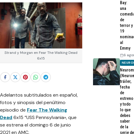
Bay:
una
comedi
de
terror y
19
nomina
al
Emmy
Strand y Morgan en Fear The Walking Dead
6 ago
6x15
NEURO
Neurom
(Neurom
tráiler,
fecha
de
Adelantos subtitulados en español,
estreno
fotos y sinopsis del penúltimo
y todo
episodio de
Fear The Walking
lo que
debes
Dead
6x15 “USS Pennsylvania», que
saber
se estrena el domingo 6 de junio
de la
2021 en AMC.
serie de