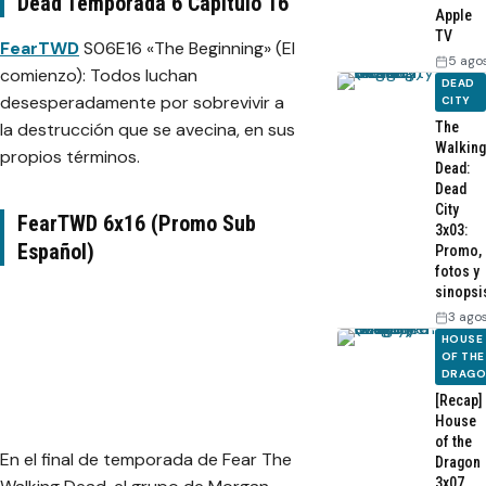
Dead Temporada 6 Capítulo 16
Apple
TV
FearTWD
S06E16 «The Beginning» (El
5 ago
comienzo): Todos luchan
DEAD
desesperadamente por sobrevivir a
CITY
la destrucción que se avecina, en sus
The
Walking
propios términos.
Dead:
Dead
City
FearTWD 6x16 (Promo Sub
3x03:
Español)
Promo,
fotos y
sinopsi
3 ago
HOUSE
OF THE
DRAG
[Recap]
House
of the
En el final de temporada de Fear The
Dragon
3x07