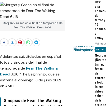
Bay:
una
comedi
de
terror y
Morgan y Grace en el final de temporada de
19
Fear The Walking Dead 6x16
nomina
al
Emmy
6 ago
NEURO
Neurom
Adelantos subtitulados en español,
(Neurom
fotos y sinopsis del final de
tráiler,
temporada de
Fear The Walking
fecha
de
Dead
6x16 “The Beginning», que se
estreno
estrena el domingo 13 de junio 2021
y todo
en AMC.
lo que
debes
saber
Sinopsis de Fear The Walking
de la
serie de