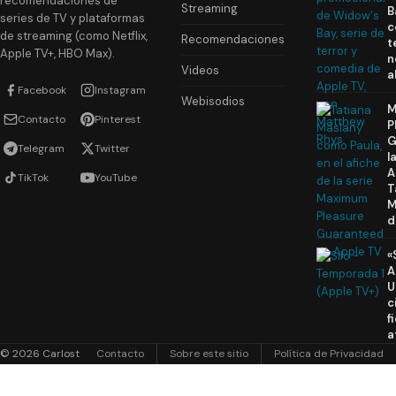
recomendaciones de
Streaming
B
series de TV y plataformas
c
de streaming (como Netflix,
Recomendaciones
t
Apple TV+, HBO Max).
n
Videos
a
Facebook
Instagram
Webisodios
M
Contacto
Pinterest
P
G
Telegram
Twitter
l
A
TikTok
YouTube
T
M
d
«
A
U
c
f
a
© 2026 Carlost
Contacto
Sobre este sitio
Política de Privacidad