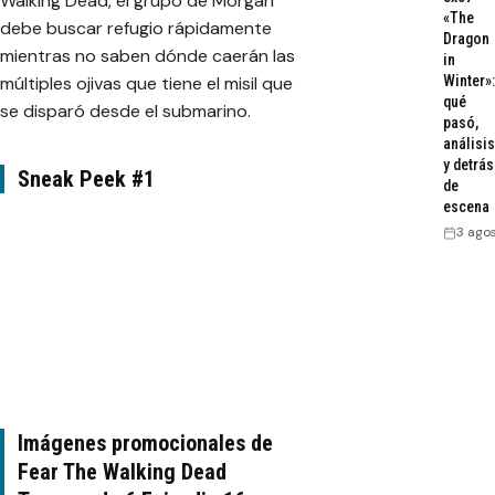
Walking Dead, el grupo de Morgan
«The
debe buscar refugio rápidamente
Dragon
mientras no saben dónde caerán las
in
múltiples ojivas que tiene el misil que
Winter»:
qué
se disparó desde el submarino.
pasó,
análisis
y detrás
Sneak Peek #1
de
escena
3 ago
Imágenes promocionales de
Fear The Walking Dead