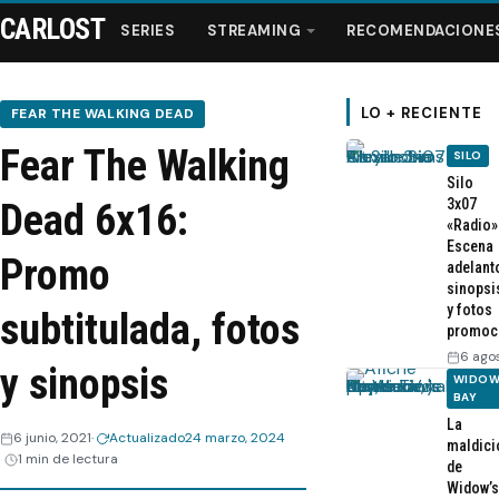
CARLOST
SERIES
STREAMING
RECOMENDACIONE
LO + RECIENTE
FEAR THE WALKING DEAD
Fear The Walking
SILO
Series
Silo
3x07
Dead 6x16:
«Radio»
Streaming
Escena
Promo
adelant
sinopsi
Recomendaciones
y fotos
subtitulada, fotos
promoc
Videos
6 ago
y sinopsis
WIDOW
BAY
Webisodios
La
6 junio, 2021
Actualizado
24 marzo, 2024
maldici
1 min de lectura
de
Widow’s