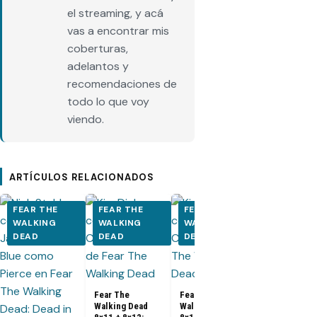
el streaming, y acá
vas a encontrar mis
coberturas,
adelantos y
recomendaciones de
todo lo que voy
viendo.
ARTÍCULOS RELACIONADOS
FEAR THE
FEAR THE
FEAR THE
FEAR THE
WALKING
WALKING
WALKING
WALKING
DEAD
DEAD
DEAD
DEAD
Fear The
Walking Dea
8x09: Promo
fotos y sino
Fear The
Fear The
Walking Dead
Walking Dead