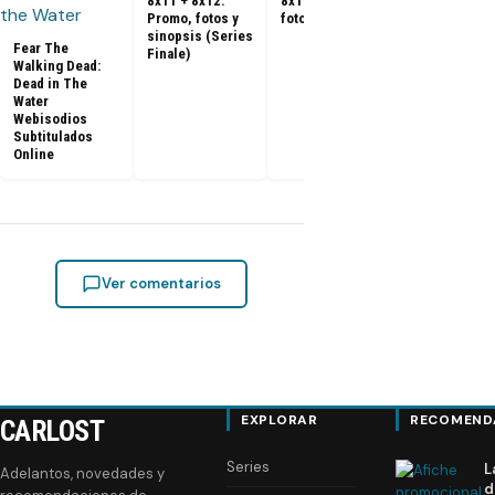
8x11 + 8x12:
8x10: Promo,
Promo, fotos y
fotos y sinopsis
sinopsis (Series
Fear The
Finale)
Walking Dead:
Dead in The
Water
Webisodios
Subtitulados
Online
Ver comentarios
EXPLORAR
RECOMEND
CARLOST
Series
L
Adelantos, novedades y
d