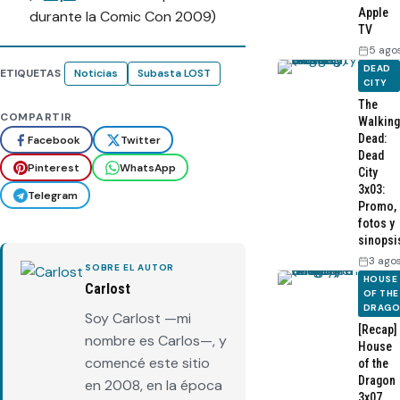
Apple
durante la Comic Con 2009)
TV
5 ago
DEAD
ETIQUETAS
Noticias
Subasta LOST
CITY
The
COMPARTIR
Walking
Dead:
Facebook
Twitter
Dead
Pinterest
WhatsApp
City
3x03:
Telegram
Promo,
fotos y
sinopsi
3 ago
SOBRE EL AUTOR
HOUSE
Carlost
OF THE
DRAG
Soy Carlost —mi
[Recap]
nombre es Carlos—, y
House
comencé este sitio
of the
Dragon
en 2008, en la época
3x07