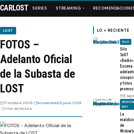
CARLOST
SERIES
STREAMING
RECOMENDACIONE
LO + RECIENTE
LOST
FOTOS –
SILO
Series
Silo
3x07
Adelanto Oficial
«Radio»
Streaming
Escena
de la Subasta de
adelant
sinopsi
Recomendaciones
y fotos
LOST
promoc
Videos
6 ago
WIDOW
17 octubre, 2009
Actualizado
23 junio, 2026
BAY
1 min de lectura
Webisodios
La
maldici
de
Widow’s