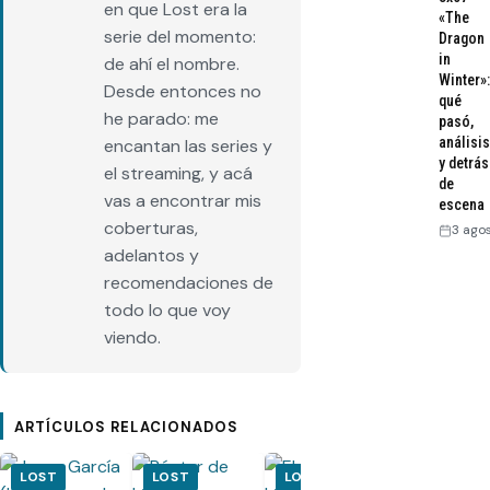
en que Lost era la
«The
serie del momento:
Dragon
in
de ahí el nombre.
Winter»:
Desde entonces no
qué
he parado: me
pasó,
análisis
encantan las series y
y detrás
el streaming, y acá
de
vas a encontrar mis
escena
coberturas,
3 ago
adelantos y
recomendaciones de
todo lo que voy
viendo.
ARTÍCULOS RELACIONADOS
LOST
LOST
LOST
LOST