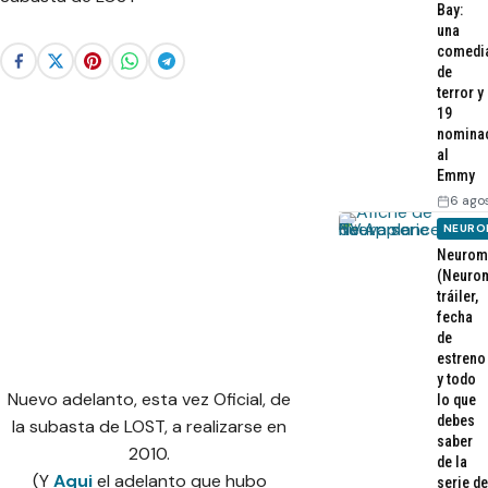
Bay:
una
comedi
de
terror y
19
nomina
al
Emmy
6 ago
NEURO
Neurom
(Neurom
tráiler,
fecha
de
estreno
y todo
Nuevo adelanto, esta vez Oficial, de
lo que
debes
la subasta de LOST, a realizarse en
saber
2010.
de la
(Y
Aqui
el adelanto que hubo
serie de