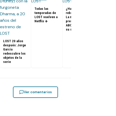
Todas las
¿Habrá un
temporadas de
reboot de Lost?
FOTOS + VID
LOST vuelven a
La nueva
– Elenco de 
Netflix ✈️
presidenta de
en el PaleyF
ABC dice que es
2014
su sueño
LOST 20 años
después: Jorge
García
redescubre los
objetos de la
serie
Ver comentarios