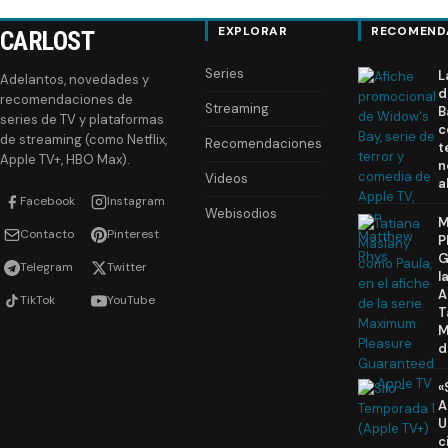
EXPLORAR
RECOMEND
CARLOST
Series
L
Adelantos, novedades y
d
recomendaciones de
Streaming
B
series de TV y plataformas
c
de streaming (como Netflix,
Recomendaciones
t
Apple TV+, HBO Max).
n
Videos
a
Facebook
Instagram
Webisodios
M
Contacto
Pinterest
P
G
Telegram
Twitter
l
A
TikTok
YouTube
T
M
d
«
A
U
c