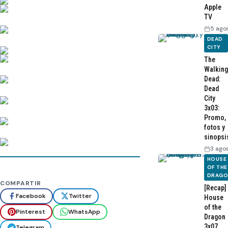
Apple
TV
5 ago
DEAD
CITY
The
Walking
Dead:
Dead
City
3x03:
Promo,
fotos y
sinopsi
3 ago
HOUSE
OF THE
DRAG
COMPARTIR
[Recap]
Facebook
Twitter
House
of the
Pinterest
WhatsApp
Dragon
3x07
Telegram