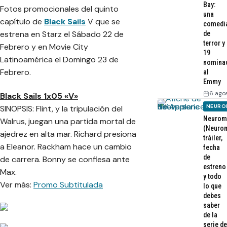
Bay:
Fotos promocionales del quinto
una
capítulo de
Black Sails
V que se
comedi
estrena en Starz el Sábado 22 de
de
terror y
Febrero y en Movie City
19
Latinoamérica el Domingo 23 de
nomina
Febrero.
al
Emmy
6 ago
Black Sails 1x05 «V»
NEURO
SINOPSIS: Flint, y la tripulación del
Neurom
Walrus, juegan una partida mortal de
(Neurom
ajedrez en alta mar. Richard presiona
tráiler,
a Eleanor. Rackham hace un cambio
fecha
de
de carrera. Bonny se confiesa ante
estreno
Max.
y todo
Ver más:
Promo Subtitulada
lo que
debes
saber
de la
serie de