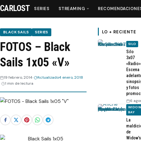
CARLOST
SERIES
STREAMING
RECOMENDACIONE
LO + RECIENTE
BLACK SAILS
SERIES
FOTOS – Black
SILO
Series
Silo
3x07
Sails 1x05 «V»
«Radio»
Streaming
Escena
adelant
19 febrero, 2014
Actualizado
4 enero, 2018
sinopsi
Recomendaciones
1 min de lectura
y fotos
promoc
Videos
6 ago
WIDOW
BAY
Webisodios
La
maldici
de
Widow’s