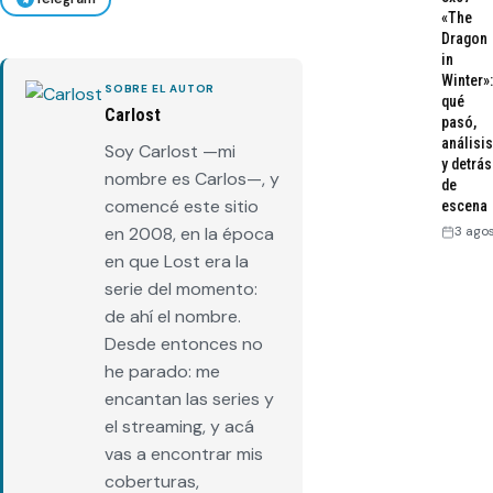
«The
Dragon
in
Winter»:
SOBRE EL AUTOR
qué
Carlost
pasó,
análisis
Soy Carlost —mi
y detrás
nombre es Carlos—, y
de
comencé este sitio
escena
en 2008, en la época
3 ago
en que Lost era la
serie del momento:
de ahí el nombre.
Desde entonces no
he parado: me
encantan las series y
el streaming, y acá
vas a encontrar mis
coberturas,