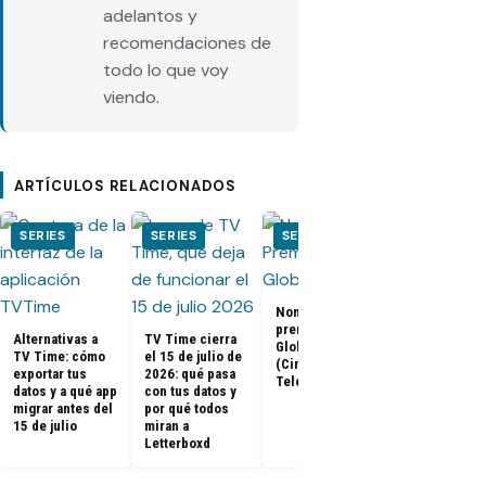
adelantos y
recomendaciones de
todo lo que voy
viendo.
ARTÍCULOS RELACIONADOS
SERIES
SERIES
SERIES
SERIES
Nominados a los
El Juego del
premios Golden
Calamar:
Alternativas a
TV Time cierra
Globes 2025
Temporada 2 
TV Time: cómo
el 15 de julio de
(Cine y
ya tienen fe
exportar tus
2026: qué pasa
Televisión)
de estreno
datos y a qué app
con tus datos y
migrar antes del
por qué todos
15 de julio
miran a
Letterboxd