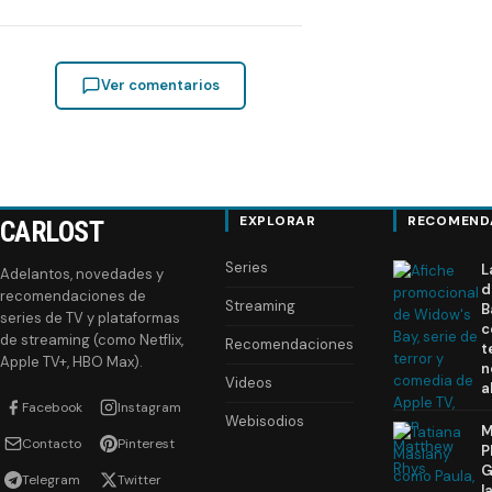
Ver comentarios
EXPLORAR
RECOMEND
CARLOST
Series
L
Adelantos, novedades y
d
recomendaciones de
Streaming
B
series de TV y plataformas
c
de streaming (como Netflix,
Recomendaciones
t
Apple TV+, HBO Max).
n
Videos
a
Facebook
Instagram
Webisodios
M
Contacto
Pinterest
P
G
Telegram
Twitter
l