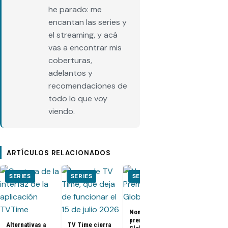
he parado: me
encantan las series y
el streaming, y acá
vas a encontrar mis
coberturas,
adelantos y
recomendaciones de
todo lo que voy
viendo.
ARTÍCULOS RELACIONADOS
SERIES
SERIES
SERIES
SERIES
El Juego del
Nominados a los
Calamar:
premios Golden
Temporada 2 
Alternativas a
TV Time cierra