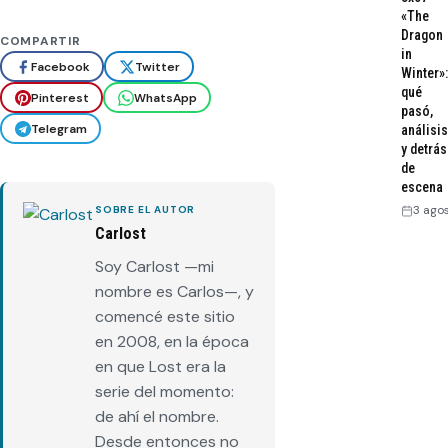
«The
Dragon
COMPARTIR
in
Facebook
Twitter
Winter»:
qué
Pinterest
WhatsApp
pasó,
Telegram
análisis
y detrás
de
escena
3 ago
SOBRE EL AUTOR
Carlost
Soy Carlost —mi
nombre es Carlos—, y
comencé este sitio
en 2008, en la época
en que Lost era la
serie del momento:
de ahí el nombre.
Desde entonces no