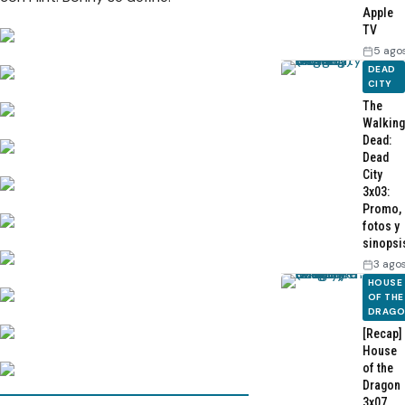
Apple
TV
5 ago
DEAD
CITY
The
Walking
Dead:
Dead
City
3x03:
Promo,
fotos y
sinopsi
3 ago
HOUSE
OF THE
DRAG
[Recap]
House
of the
Dragon
3x07