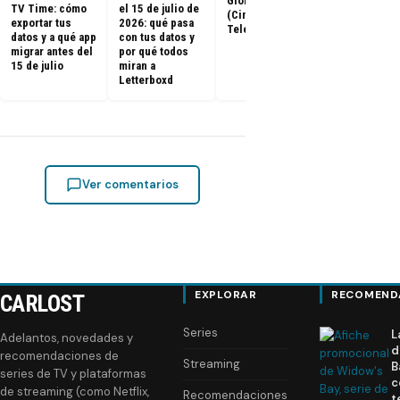
Globes 2025
ya tienen fe
TV Time: cómo
el 15 de julio de
(Cine y
de estreno
exportar tus
2026: qué pasa
Televisión)
datos y a qué app
con tus datos y
migrar antes del
por qué todos
15 de julio
miran a
Letterboxd
Ver comentarios
EXPLORAR
RECOMEND
CARLOST
Series
L
Adelantos, novedades y
d
recomendaciones de
Streaming
B
series de TV y plataformas
c
de streaming (como Netflix,
Recomendaciones
t