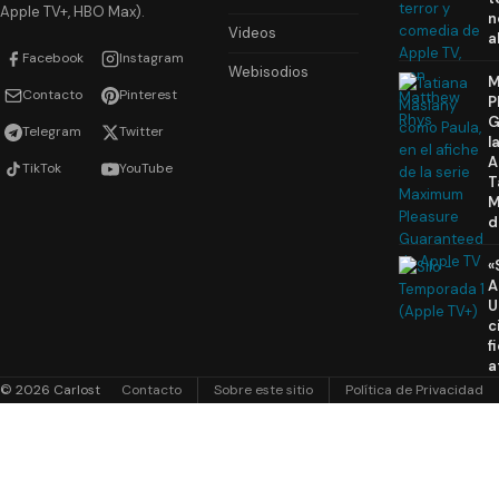
Apple TV+, HBO Max).
n
Videos
a
Facebook
Instagram
Webisodios
M
Contacto
Pinterest
P
G
Telegram
Twitter
l
A
TikTok
YouTube
T
M
d
«
A
U
c
f
a
© 2026 Carlost
Contacto
Sobre este sitio
Política de Privacidad