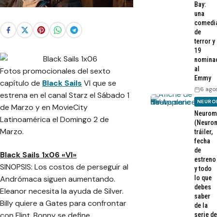
Bay:
una
comedi
de
terror y
19
nomina
al
Fotos promocionales del sexto
Emmy
capítulo de
Black Sails
VI que se
6 ago
estrena en el canal Starz el Sábado 1
NEURO
de Marzo y en MovieCity
Neurom
Latinoamérica el Domingo 2 de
(Neurom
Marzo.
tráiler,
fecha
de
Black Sails 1x06 «VI»
estreno
SINOPSIS: Los costos de perseguir al
y todo
Andrómaca siguen aumentando.
lo que
debes
Eleanor necesita la ayuda de Silver.
saber
Billy quiere a Gates para confrontar
de la
con Flint. Bonny se define.
serie de