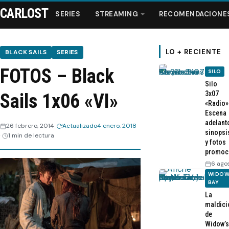
CARLOST
SERIES
STREAMING
RECOMENDACIONE
LO + RECIENTE
BLACK SAILS
SERIES
FOTOS – Black
SILO
Series
Silo
3x07
Sails 1x06 «VI»
«Radio»
Streaming
Escena
adelant
26 febrero, 2014
Actualizado
4 enero, 2018
sinopsi
Recomendaciones
1 min de lectura
y fotos
promoc
Videos
6 ago
WIDOW
BAY
Webisodios
La
maldici
de
Widow’s