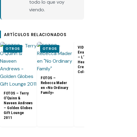
todo lo que voy
viendo.
ARTÍCULOS RELACIONADOS
VIDEO –
VIDEO –
OTROS
OTROS
Evangeline Lilly
Entrevista a
– L’Oreal
Matthew Fox 
Healthy Look
ArsenalTV
Creme Gloss
Color [HD]
FOTOS –
Rebecca Mader
en «No Ordinary
Family»
FOTOS – Terry
O’Quinn &
Naveen Andrews
– Golden Globes
Gift Lounge
2011