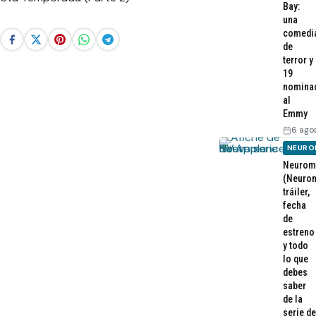
Bay:
una
comedi
de
terror y
19
nomina
al
Emmy
6 ago
NEURO
Neurom
(Neurom
tráiler,
fecha
de
estreno
y todo
lo que
debes
saber
de la
serie de