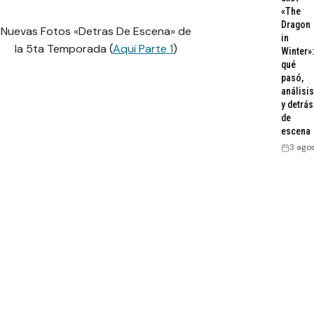
«The
Dragon
Nuevas Fotos «Detras De Escena» de
in
la 5ta Temporada (
Aqui Parte 1
)
Winter»:
qué
pasó,
análisis
y detrás
de
escena
3 ago