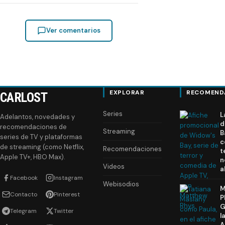
Ver comentarios
EXPLORAR
RECOMEND
CARLOST
Series
L
Adelantos, novedades y
d
recomendaciones de
Streaming
B
series de TV y plataformas
c
de streaming (como Netflix,
Recomendaciones
t
Apple TV+, HBO Max).
n
Videos
a
Facebook
Instagram
Webisodios
M
Contacto
Pinterest
P
G
Telegram
Twitter
l
A