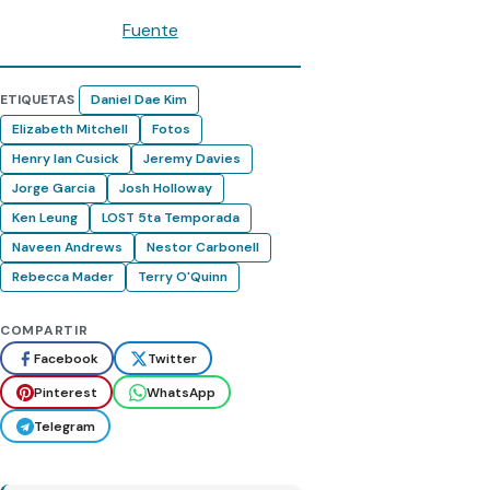
Fuente
ETIQUETAS
Daniel Dae Kim
Elizabeth Mitchell
Fotos
Henry Ian Cusick
Jeremy Davies
Jorge Garcia
Josh Holloway
Ken Leung
LOST 5ta Temporada
Naveen Andrews
Nestor Carbonell
Rebecca Mader
Terry O'Quinn
COMPARTIR
Facebook
Twitter
Pinterest
WhatsApp
Telegram