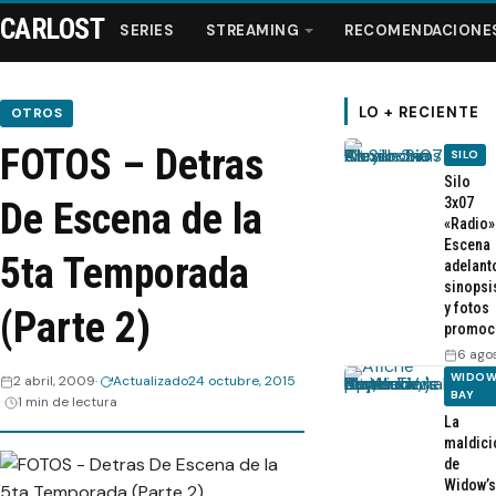
CARLOST
SERIES
STREAMING
RECOMENDACIONE
LO + RECIENTE
OTROS
FOTOS – Detras
SILO
Series
Silo
3x07
De Escena de la
«Radio»
Streaming
Escena
5ta Temporada
adelant
sinopsi
Recomendaciones
y fotos
(Parte 2)
promoc
Videos
6 ago
WIDOW
2 abril, 2009
Actualizado
24 octubre, 2015
BAY
1 min de lectura
Webisodios
La
maldici
de
Widow’s