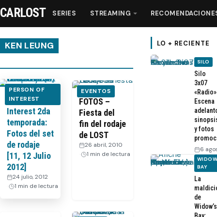
CARLOST
SERIES
STREAMING
RECOMENDACIONE
LO + RECIENTE
KEN LEUNG
SILO
Series
Silo
3x07
PERSON OF
EVENTOS
«Radio»
Person of
INTEREST
Streaming
FOTOS –
Escena
Interest 2da
adelant
Fiesta del
sinopsi
temporada:
fin del rodaje
Recomendaciones
y fotos
Fotos del set
de LOST
promoc
de rodaje
26 abril, 2010
·
6 ago
Videos
1 min de lectura
[11, 12 Julio
WIDOW
2012]
BAY
24 julio, 2012
·
La
Webisodios
1 min de lectura
maldici
de
Widow’s
Bay: