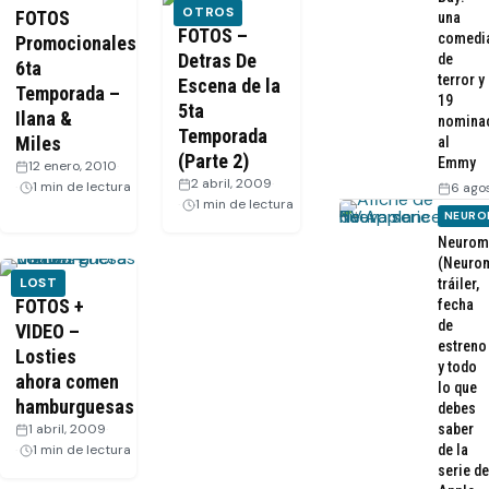
OTROS
FOTOS
una
FOTOS –
comedi
Promocionales
Detras De
de
6ta
terror y
Escena de la
Temporada –
19
5ta
Ilana &
nomina
Temporada
Miles
al
(Parte 2)
Emmy
12 enero, 2010
·
2 abril, 2009
·
1 min de lectura
6 ago
1 min de lectura
NEURO
Neurom
(Neurom
LOST
tráiler,
FOTOS +
fecha
de
VIDEO –
estreno
Losties
y todo
ahora comen
lo que
hamburguesas
debes
1 abril, 2009
·
saber
1 min de lectura
de la
serie de