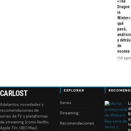
«The
Dragon
in
Winter»:
qué
pasó,
análisis
y detrás
de
escena
3 ago
EXPLORAR
RECOMEND
CARLOST
Series
L
Adelantos, novedades y
d
recomendaciones de
Streaming
B
series de TV y plataformas
c
de streaming (como Netflix,
Recomendaciones
t
Apple TV+, HBO Max).
n