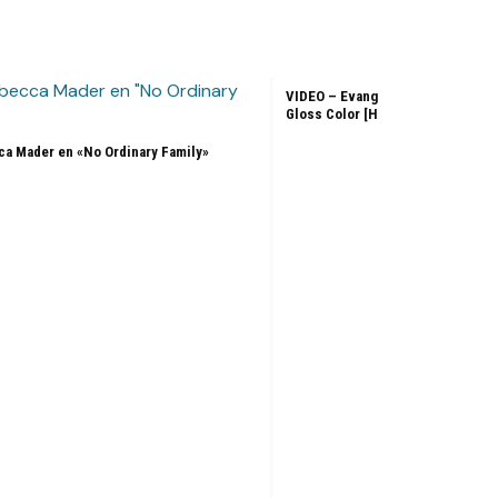
VIDEO – Evangeline Lilly – L’Ore
Gloss Color [HD]
a Mader en «No Ordinary Family»