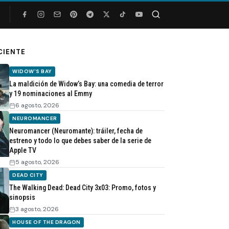
Buscar
CIENTE
WIDOW'S BAY
La maldición de Widow’s Bay: una comedia de terror
y 19 nominaciones al Emmy
6 agosto, 2026
NEUROMANCER
Neuromancer (Neuromante): tráiler, fecha de
estreno y todo lo que debes saber de la serie de
Apple TV
5 agosto, 2026
DEAD CITY
The Walking Dead: Dead City 3x03: Promo, fotos y
sinopsis
3 agosto, 2026
HOUSE OF THE DRAGON