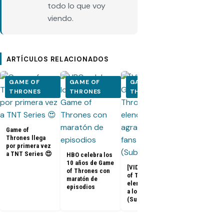
todo lo que voy
viendo.
ARTÍCULOS RELACIONADOS
GAME OF
GAME OF
GAME OF
GAME OF
THRONES
THRONES
THRONES
THRONES
Adelanto del
documental 
Game of
Game of
Thrones: «La
Thrones llega
Última Guard
por primera vez
a TNT Series 😍
HBO celebra los
10 años de Game
[VIDEOS] Game
of Thrones con
of Thrones: El
maratón de
elenco agradece
episodios
a los fans
(Subtitulado)