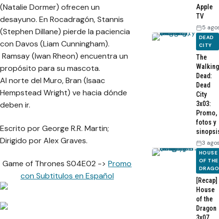
(Natalie Dormer) ofrecen un
Apple
TV
desayuno. En Rocadragón, Stannis
5 ago
(Stephen Dillane) pierde la paciencia
DEAD
con Davos (Liam Cunningham).
CITY
Ramsay (Iwan Rheon) encuentra un
The
Walking
propósito para su mascota.
Dead:
Al norte del Muro, Bran (Isaac
Dead
Hempstead Wright) ve hacia dónde
City
3x03:
deben ir.
Promo,
fotos y
Escrito por George R.R. Martin;
sinopsi
Dirigido por Alex Graves.
3 ago
HOUSE
OF THE
Game of Thrones S04E02 ->
Promo
DRAG
con Subtitulos en Español
[Recap]
House
of the
Dragon
3x07