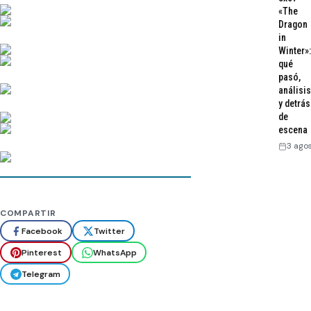
«The
Dragon
in
Winter»:
qué
pasó,
análisis
y detrás
de
escena
3 ago
COMPARTIR
Facebook
Twitter
Pinterest
WhatsApp
Telegram