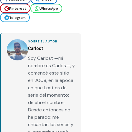
Pinterest
WhatsApp
Telegram
SOBRE EL AUTOR
Carlost
Soy Carlost —mi
nombre es Carlos—, y
comencé este sitio
en 2008, en la época
en que Lost era la
serie del momento:
de ahí el nombre.
Desde entonces no
he parado: me
encantan las series y
el streaming, y acá