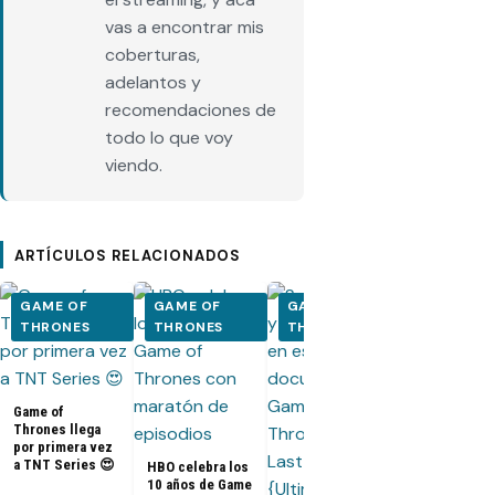
vas a encontrar mis
coberturas,
adelantos y
recomendaciones de
todo lo que voy
viendo.
ARTÍCULOS RELACIONADOS
GAME OF
GAME OF
GAME OF
GAME OF
THRONES
THRONES
THRONES
THRONES
SPOILERS G
of Thrones 
Game of
«The Iron
Thrones llega
Throne» (Fin
por primera vez
de la serie)
a TNT Series 😍
HBO celebra los
10 años de Game