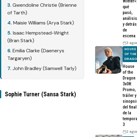
Winter»:
Gwendoline Christie (Brienne
qué
of Tarth)
pasó,
análisis
Maisie Williams (Arya Stark)
y detrás
de
Isaac Hempstead-Wright
escena
(Bran Stark)
3 ago
HOUSE
Emilia Clarke (Daenerys
OF THE
Targaryen)
DRAG
House
John Bradley (Samwell Tarly)
of the
Dragon
3x08:
Promo,
Sophie Turner (Sansa Stark)
tráiler y
sinopsi
del final
de la
tempor
3
2 ago