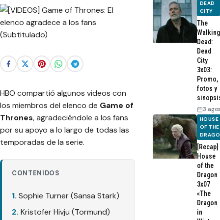
DEAD
CITY
The
Walking
Dead:
Dead
City
3x03:
Promo,
fotos y
HBO compartió algunos videos con
sinopsi
los miembros del elenco de
Game of
3 ago
Thrones
, agradeciéndole a los fans
HOUSE
OF THE
por su apoyo a lo largo de todas las
DRAG
temporadas de la serie.
[Recap]
House
of the
CONTENIDOS
Dragon
3x07
«The
Sophie Turner (Sansa Stark)
Dragon
Kristofer Hivju (Tormund)
in