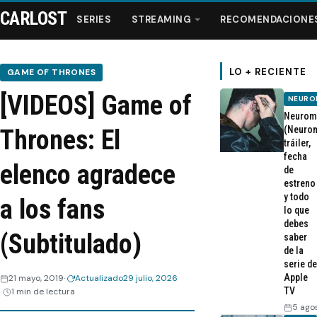
CARLOST
SERIES
STREAMING
RECOMENDACIONE
LO + RECIENTE
GAME OF THRONES
[VIDEOS] Game of
NEURO
Series
Neurom
(Neurom
Thrones: El
tráiler,
Streaming
fecha
elenco agradece
de
estreno
Recomendaciones
y todo
a los fans
lo que
Videos
debes
(Subtitulado)
saber
de la
Webisodios
serie de
Apple
21 mayo, 2019
Actualizado
29 julio, 2026
TV
1 min de lectura
5 ago