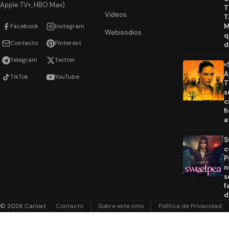
Apple TV+, HBO Max).
T
Videos
T
Facebook
Instagram
M
Webisodios
q
Contacto
Pinterest
d
Telegram
Twitter
«
A
TikTok
YouTube
T
s
c
f
a
S
c
P
n
s
f
d
© 2026 Carlost
Contacto
Sobre este sitio
Política de Privacidad