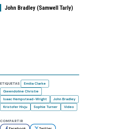
John Bradley (Samwell Tarly)
ETIQUETAS
Emilia Clarke
Gwendoline Christie
Isaac Hempstead-Wright
John Bradley
Kristofer Hivju
Sophie Turner
Video
COMPARTIR
Facebook
Twitter