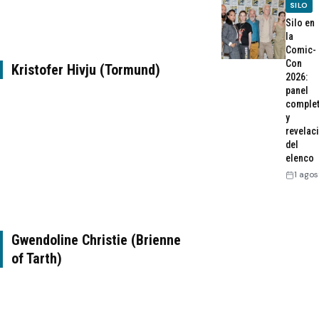
SILO
Silo en
la
Comic-
Con
Kristofer Hivju (Tormund)
2026:
panel
comple
y
revelac
del
elenco
1 agos
Gwendoline Christie (Brienne
of Tarth)