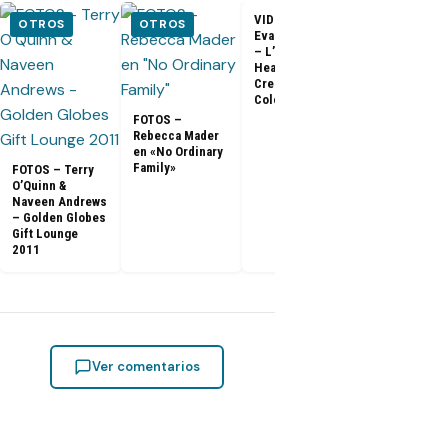
VIDEO –
VIDEO –
OTROS
OTROS
Evangeline Lilly
Entrevista a
– L’Oreal
Matthew Fox 
Healthy Look
ArsenalTV
Creme Gloss
Color [HD]
FOTOS –
Rebecca Mader
en «No Ordinary
Family»
FOTOS – Terry
O’Quinn &
Naveen Andrews
– Golden Globes
Gift Lounge
2011
Ver comentarios