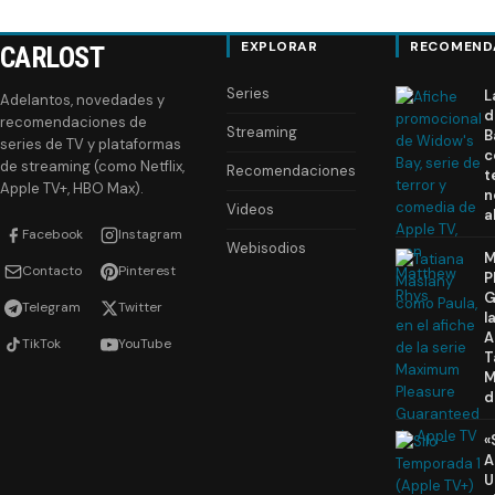
EXPLORAR
RECOMEND
CARLOST
Series
L
Adelantos, novedades y
d
recomendaciones de
Streaming
B
series de TV y plataformas
c
de streaming (como Netflix,
Recomendaciones
t
Apple TV+, HBO Max).
n
Videos
a
Facebook
Instagram
Webisodios
M
Contacto
Pinterest
P
G
Telegram
Twitter
l
A
TikTok
YouTube
T
M
d
«
A
U