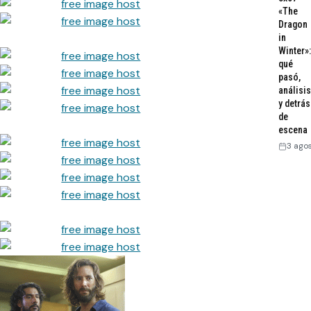
«The
Dragon
in
Winter»:
qué
pasó,
análisis
y detrás
de
escena
3 ago