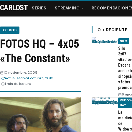
CARLOST
SERIES
STREAMING
RECOMENDACIONE
LO + RECIENTE
OTROS
FOTOS HQ – 4x05
SILO
Series
Silo
3x07
«The Constant»
«Radio»
Streaming
Escena
adelant
10 noviembre, 2008
sinopsi
Recomendaciones
Actualizado
24 octubre, 2015
y fotos
1 min de lectura
promoc
Videos
6 ago
WIDOW
BAY
Webisodios
La
maldici
de
Widow’s