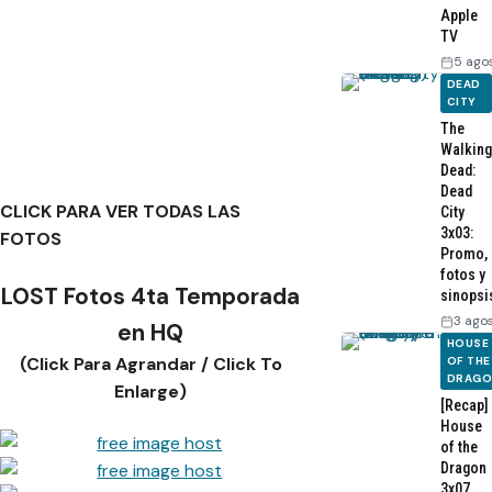
Apple
TV
5 ago
DEAD
CITY
The
Walking
Dead:
Dead
CLICK PARA VER TODAS LAS
City
3x03:
FOTOS
Promo,
fotos y
LOST Fotos 4ta Temporada
sinopsi
3 ago
en HQ
HOUSE
(Click Para Agrandar / Click To
OF THE
DRAG
Enlarge)
[Recap]
House
of the
Dragon
3x07