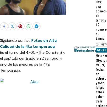
Bay:
una
comedi
de
terror y
19
nomina
al
Emmy
Siguiendo con las
Fotos en Alta
6 ago
Calidad de la 4ta temporada
NEURO
Es el turno del 4x05 «The Constant»,
Neurom
el capítulo centrado en Desmond, y
(Neurom
uno de los mejores de la 4ta
tráiler,
fecha
Temporada.
de
estreno
y todo
lo que
debes
saber
de la
serie de