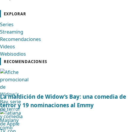
cebook
Instagram
Contacto
Pinterest
Telegram
Twitter
TikTok
YouTube
EXPLORAR
Series
Streaming
Recomendaciones
Videos
Webisodios
RECOMENDACIONES
La maldición de Widow’s Bay: una comedia de
terror y 19 nominaciones al Emmy