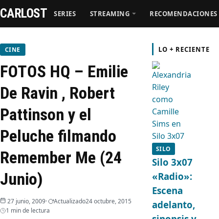
CARLOST
SERIES
STREAMING
RECOMENDACIONES
Series
LO + RECIENTE
CINE
FOTOS HQ – Emilie
Streaming
De Ravin , Robert
Recomendaciones
Pattinson y el
Videos
Peluche filmando
SILO
Remember Me (24
Webisodios
Silo 3x07
Junio)
«Radio»:
Escena
27 junio, 2009
Actualizado
24 octubre, 2015
adelanto,
1 min de lectura
sinopsis y