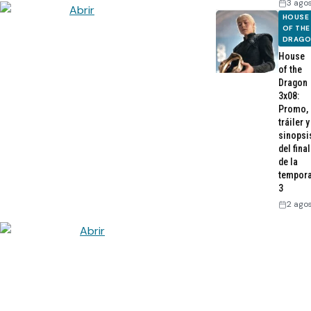
3 ago
HOUSE
OF THE
DRAG
House
of the
Dragon
3x08:
Promo,
tráiler y
sinopsi
del final
de la
tempor
3
2 ago