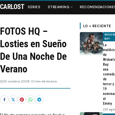
CARLOST
SERIES
STREAMING
RECOMENDACIONE
LO + RECIENTE
FOTOS HQ –
WIDOW
Series
BAY
Losties en Sueño
La
maldici
Streaming
De Una Noche De
de
Widow’s
Bay:
Verano
Recomendaciones
una
comedi
de
Videos
30 octubre, 2008
1 min de lectura
terror y
19
nomina
Webisodios
al
Emmy
6 ago
El fin de semana pasado, se llevó a