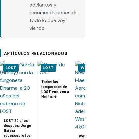
adelantos y
recomendaciones de
todo lo que voy
viendo.
ARTÍCULOS RELACIONADOS
LOST
LOST
WESTWORLD
THE
UMBRELL
ACADEMY
Todas las
temporadas de
[FOTOS] The
LOST vuelven a
Umbrella
Netflix ✈️
Academy T2:
viaje a los a
60
LOST 20 años
después: Jorge
García
redescubre los
Westworld 4x03