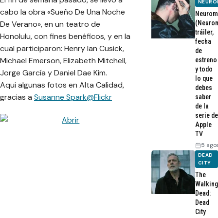
NEURO
cabo la obra «Sueño De Una Noche
Neurom
De Verano», en un teatro de
(Neurom
tráiler,
Honolulu, con fines benéficos, y en la
fecha
cual participaron: Henry Ian Cusick,
de
Michael Emerson, Elizabeth Mitchell,
estreno
y todo
Jorge García y Daniel Dae Kim.
lo que
Aqui algunas fotos en Alta Calidad,
debes
gracias a
Susanne Spark@Flickr
saber
de la
serie de
Apple
TV
5 ago
DEAD
CITY
The
Walking
Dead:
Dead
City