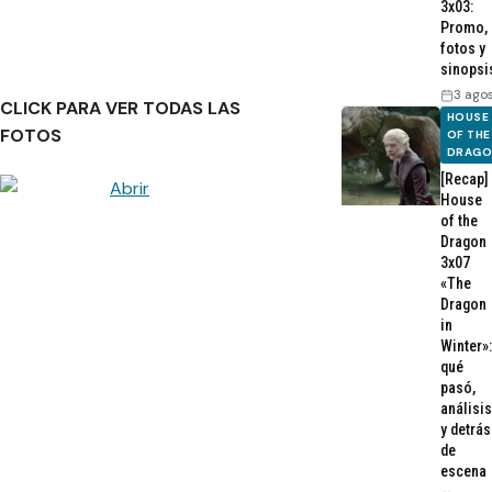
3x03:
Promo,
fotos y
sinopsi
3 ago
CLICK PARA VER TODAS LAS
HOUSE
FOTOS
OF THE
DRAG
[Recap]
House
of the
Dragon
3x07
«The
Dragon
in
Winter»:
qué
pasó,
análisis
y detrás
de
escena