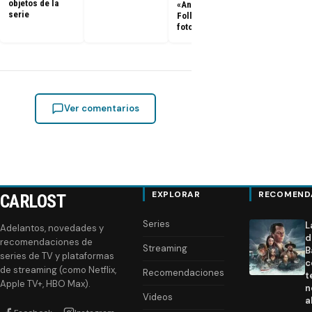
objetos de la
«Annees
serie
Folles»: Promo,
fotos y sinopsis
Ver comentarios
EXPLORAR
RECOMEND
CARLOST
Series
L
Adelantos, novedades y
d
recomendaciones de
Streaming
B
series de TV y plataformas
c
de streaming (como Netflix,
Recomendaciones
t
Apple TV+, HBO Max).
n
Videos
a