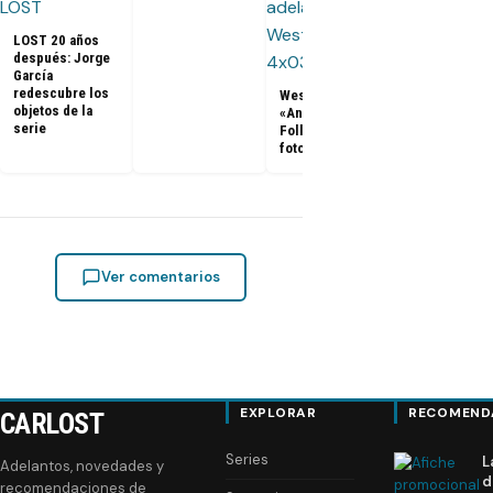
60
LOST 20 años
después: Jorge
García
redescubre los
Westworld 4x03
objetos de la
«Annees
serie
Folles»: Promo,
fotos y sinopsis
Ver comentarios
EXPLORAR
RECOMEND
CARLOST
Series
L
Adelantos, novedades y
d
recomendaciones de