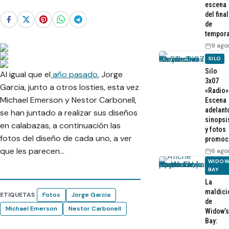
escena
del final
de
tempor
9 ago
SILO
Silo
Al igual que el
año pasado
, Jorge
3x07
Garcia, junto a otros losties, esta vez
«Radio»
Michael Emerson y Nestor Carbonell,
Escena
adelant
se han juntado a realizar sus diseños
sinopsi
en calabazas, a continuación las
y fotos
fotos del diseño de cada uno, a ver
promoc
que les parecen…
6 ago
WIDOW
BAY
La
maldici
ETIQUETAS
Fotos
Jorge Garcia
de
Michael Emerson
Nestor Carbonell
Widow’s
Bay: