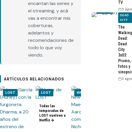
TV
encantan las series y
5 ago
el streaming, y acá
DEAD
vas a encontrar mis
CITY
coberturas,
The
adelantos y
Walking
Dead:
recomendaciones de
Dead
todo lo que voy
City
viendo.
3x03:
Promo,
fotos y
sinopsi
3 ago
ARTÍCULOS RELACIONADOS
LOST
LOST
WESTWORLD
THE
UMBRELL
ACADEMY
Todas las
temporadas de
[FOTOS] The
LOST vuelven a
Umbrella
Netflix ✈️
Academy T2:
viaje a los a