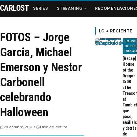
CARLOST
SERIES
STREAMING
RECOMENDACIONE
LO + RECIENTE
FOTOS – Jorge
HOUSE
Series
OF THE
Garcia, Michael
DRAG
[Recap]
Streaming
Emerson y Nestor
House
of the
Dragon
Carbonell
Recomendaciones
3x08
«The
celebrando
Treaso
Videos
at
Tumblet
Halloween
qué
Webisodios
pasó,
análisis
29 octubre, 2009
1 min de lectura
y detrás
de