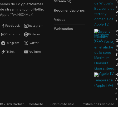
Streaming
B
series de TV y plataformas
c
de streaming (como Netflix,
Recomendaciones
t
Apple TV+, HBO Max).
n
Videos
a
Facebook
Instagram
Webisodios
M
Contacto
Pinterest
P
G
Telegram
Twitter
l
A
TikTok
YouTube
T
M
d
«
A
U
c
f
a
© 2026 Carlost
Contacto
Sobre este sitio
Política de Privacidad