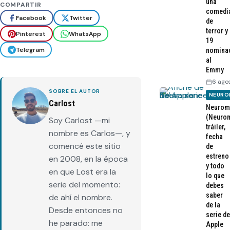
una
COMPARTIR
comedi
Facebook
Twitter
de
terror y
Pinterest
WhatsApp
19
Telegram
nomina
al
Emmy
6 ago
SOBRE EL AUTOR
NEURO
Carlost
Neurom
(Neurom
Soy Carlost —mi
tráiler,
nombre es Carlos—, y
fecha
comencé este sitio
de
estreno
en 2008, en la época
y todo
en que Lost era la
lo que
serie del momento:
debes
saber
de ahí el nombre.
de la
Desde entonces no
serie de
he parado: me
Apple