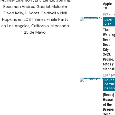
Michael Emerson , Eric Lange, Sterling
Apple
Beaumon,Andrea Gabriel, Malcolm
TV
David Kelly, L. Scott Caldwell y Neil
5 ago
Hopkins en LOST Series Finale Party
DEAD
CITY
en Los Angeles, California, el pasado
The
23 de Mayo.
Walking
Dead:
Dead
City
3x03:
Promo,
fotos y
sinopsi
3 ago
HOUSE
OF THE
DRAG
[Recap]
House
of the
Dragon
3x07