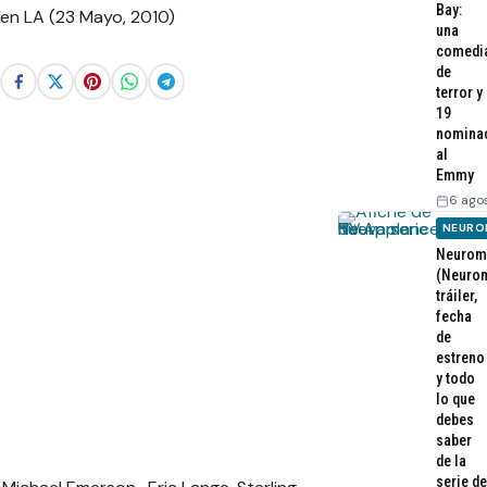
Bay:
una
comedi
de
terror y
19
nomina
al
Emmy
6 ago
NEURO
Neurom
(Neurom
tráiler,
fecha
de
estreno
y todo
lo que
debes
saber
de la
serie de