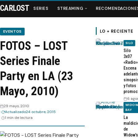
CARLOST
SERIES
STREAMING
RECOMENDACIONE
LO + RECIENTE
EVENTOS
FOTOS – LOST
SILO
Series
Silo
3x07
Series Finale
«Radio»
Streaming
Escena
Party en LA (23
adelant
sinopsi
Recomendaciones
y fotos
Mayo, 2010)
promoc
Videos
6 ago
WIDOW
29 mayo, 2010
BAY
Actualizado
24 octubre, 2015
Webisodios
La
1 min de lectura
maldici
de
Widow’s