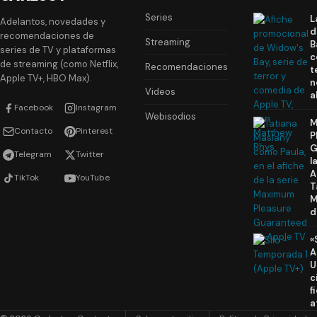
Series
L
Adelantos, novedades y
d
recomendaciones de
Streaming
B
series de TV y plataformas
c
de streaming (como Netflix,
Recomendaciones
t
Apple TV+, HBO Max).
n
Videos
a
Facebook
Instagram
Webisodios
M
Contacto
Pinterest
P
G
Telegram
Twitter
l
A
TikTok
YouTube
T
M
d
«
A
U
c
f
a