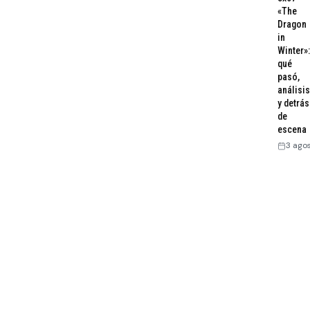
«The
Dragon
in
Winter»:
qué
pasó,
análisis
y detrás
de
escena
3 ago