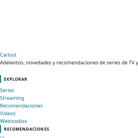
Carlost
Adelantos, novedades y recomendaciones de series de TV y
cebook
Instagram
Contacto
Pinterest
Telegram
Twitter
TikTok
YouTube
EXPLORAR
Series
Streaming
Recomendaciones
Videos
Webisodios
RECOMENDACIONES