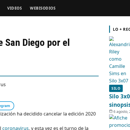
VIDEOS
WEBISODIOS
LO + RE
 San Diego por el
SILO
Silo 3x
sinopsi
egram
6 agosto,
zación ha decidido cancelar la edición 2020
el
coronavirus
, y esta vez es el turno de la