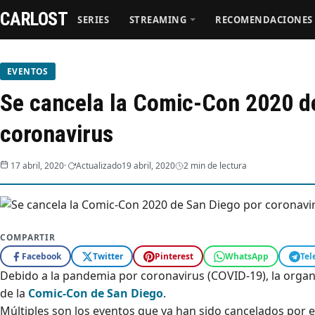
CARLOST
SERIES
STREAMING
RECOMENDACIONES
Series
EVENTOS
Se cancela la Comic‑Con 2020 de
Streaming
coronavirus
Recomendaciones
17 abril, 2020
Actualizado
19 abril, 2020
2 min de lectura
Videos
Webisodios
COMPARTIR
Facebook
Twitter
Pinterest
WhatsApp
Tel
Debido a la pandemia por coronavirus (COVID-19), la organi
de la
Comic-Con de San Diego
.
Múltiples son los eventos que ya han sido cancelados por 