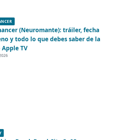
ANCER
ncer (Neuromante): tráiler, fecha
eno y todo lo que debes saber de la
e Apple TV
 2026
Y