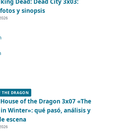
king Dead: Dead City 3x03:
fotos y sinopsis
 2026
F THE DRAGON
 House of the Dragon 3x07 «The
in Winter»: qué pasó, análisis y
de escena
 2026