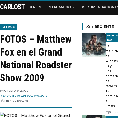
CARLOST
SERIES
STREAMING
RECOMENDACIONE
LO + RECIENTE
OTROS
FOTOS – Matthew
WIDOW
Series
BAY
La
Fox en el Grand
maldici
Streaming
de
Widow’s
National Roadster
Bay:
Recomendaciones
una
Show 2009
comedi
de
Videos
terror y
10 febrero, 2009
19
Actualizado
24 octubre, 2015
nomina
Webisodios
1 min de lectura
al
Emmy
6 ago