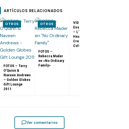
ARTÍCULOS RELACIONADOS
VIDEO –
VIDEO –
OTROS
OTROS
Evangeline Lilly
Entrevista a
– L’Oreal
Matthew Fox 
Healthy Look
ArsenalTV
Creme Gloss
Color [HD]
FOTOS –
Rebecca Mader
en «No Ordinary
Family»
FOTOS – Terry
O’Quinn &
Naveen Andrews
– Golden Globes
Gift Lounge
2011
Ver comentarios