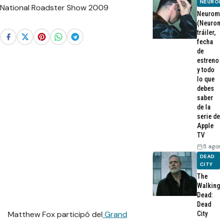
NEURO
Neurom
(Neurom
tráiler,
fecha
de
estreno
y todo
lo que
debes
saber
de la
serie de
Apple
TV
5 ago
DEAD
CITY
The
Walking
Dead:
Dead
Matthew Fox participó del
Grand
City