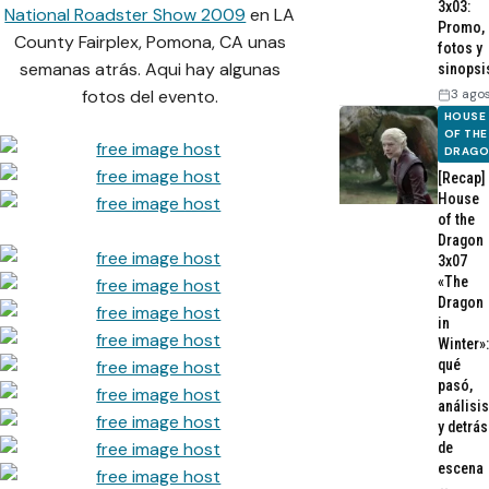
3x03:
National Roadster Show 2009
en LA
Promo,
County Fairplex, Pomona, CA unas
fotos y
semanas atrás. Aqui hay algunas
sinopsi
3 ago
fotos del evento.
HOUSE
OF THE
DRAG
[Recap]
House
of the
Dragon
3x07
«The
Dragon
in
Winter»:
qué
pasó,
análisis
y detrás
de
escena