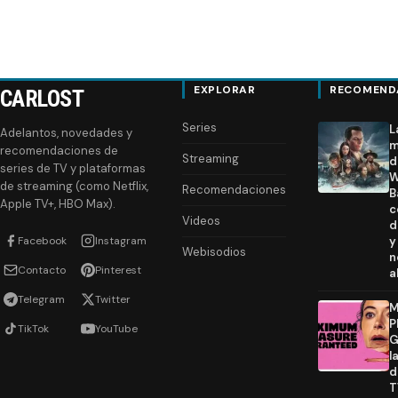
EXPLORAR
RECOMEND
CARLOST
Series
L
Adelantos, novedades y
m
recomendaciones de
Streaming
d
series de TV y plataformas
W
de streaming (como Netflix,
Recomendaciones
B
Apple TV+, HBO Max).
c
Videos
d
Facebook
Instagram
y
Webisodios
n
Contacto
Pinterest
a
Telegram
Twitter
M
P
TikTok
YouTube
G
l
d
T