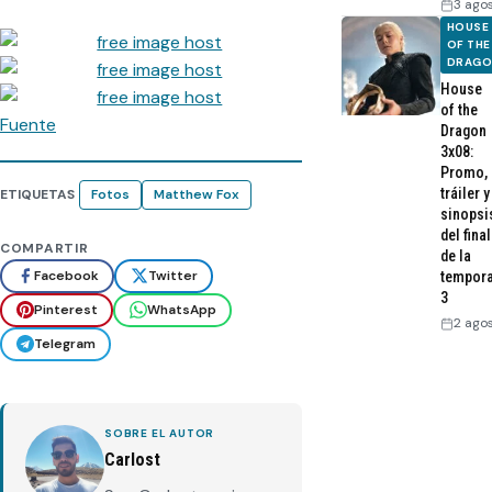
3 ago
HOUSE
OF THE
DRAG
House
of the
Fuente
Dragon
3x08:
Promo,
tráiler y
ETIQUETAS
Fotos
Matthew Fox
sinopsi
del final
COMPARTIR
de la
Facebook
Twitter
tempor
3
Pinterest
WhatsApp
2 ago
Telegram
SOBRE EL AUTOR
Carlost