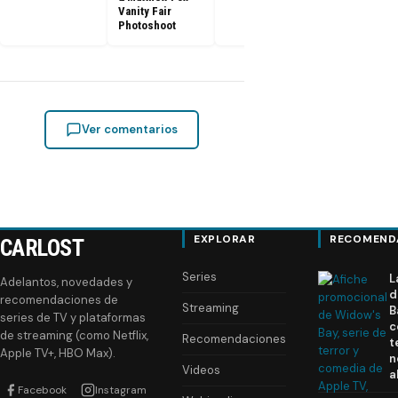
Vanity Fair
Photoshoot
Ver comentarios
EXPLORAR
RECOMEND
CARLOST
Series
L
Adelantos, novedades y
d
recomendaciones de
Streaming
B
series de TV y plataformas
c
de streaming (como Netflix,
Recomendaciones
t
Apple TV+, HBO Max).
n
Videos
a
Facebook
Instagram