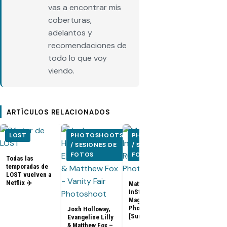
vas a encontrar mis
coberturas,
adelantos y
recomendaciones de
todo lo que voy
viendo.
ARTÍCULOS RELACIONADOS
LOST
PHOTOSHOOTS
PHOTOSHOOTS
PHOTOSH
/ SESIONES DE
/ SESIONES DE
/ SESIONE
FOTOS
FOTOS
FOTOS
Todas las
temporadas de
Matthew Fox
LOST vuelven a
Boston Com
Netflix ✈️
Matthew Fox –
Magazine
InStyle Man
Photoshoot
Magazine Russia
[Spring 2013
Photoshoot
Josh Holloway,
[Summer 2013]
Evangeline Lilly
& Matthew Fox –