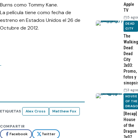
Burns como Tommy Kane.
Apple
TV
La película tiene como fecha de
5 ago
estreno en Estados Unidos el 26 de
DEAD
Octubre de 2012.
CITY
The
Walking
Dead:
Dead
City
3x03:
Promo,
fotos y
sinopsi
3 ago
HOUSE
OF THE
DRAG
ETIQUETAS
Alex Cross
Matthew Fox
[Recap]
House
of the
COMPARTIR
Dragon
Facebook
Twitter
3x07