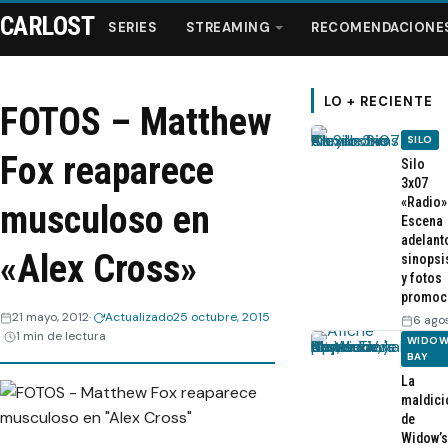
CARLOST
SERIES
STREAMING
RECOMENDACIONE
LO + RECIENTE
FOTOS – Matthew
SILO
Series
Fox reaparece
Silo
3x07
«Radio»
Streaming
musculoso en
Escena
adelant
«Alex Cross»
sinopsi
Recomendaciones
y fotos
promoc
Videos
21 mayo, 2012
Actualizado
25 octubre, 2015
6 ago
1 min de lectura
WIDOW
BAY
Webisodios
La
maldici
de
Widow’s