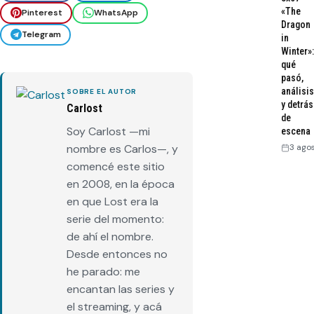
«The
Pinterest
WhatsApp
Dragon
Telegram
in
Winter»:
qué
pasó,
análisis
SOBRE EL AUTOR
y detrás
Carlost
de
Soy Carlost —mi
escena
nombre es Carlos—, y
3 ago
comencé este sitio
en 2008, en la época
en que Lost era la
serie del momento:
de ahí el nombre.
Desde entonces no
he parado: me
encantan las series y
el streaming, y acá