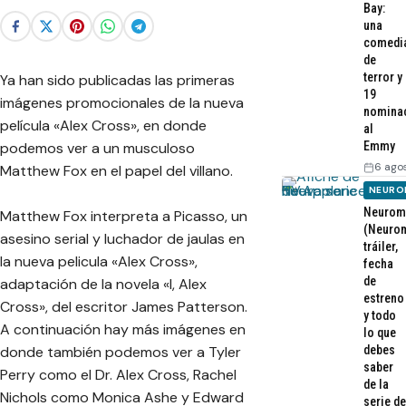
Bay:
una
comedi
de
terror y
Ya han sido publicadas las primeras
19
imágenes promocionales de la nueva
nomina
película «Alex Cross», en donde
al
podemos ver a un musculoso
Emmy
6 ago
Matthew Fox en el papel del villano.
NEURO
Neurom
Matthew Fox interpreta a Picasso, un
(Neurom
asesino serial y luchador de jaulas en
tráiler,
la nueva pelicula «Alex Cross»,
fecha
de
adaptación de la novela «I, Alex
estreno
Cross», del escritor James Patterson.
y todo
A continuación hay más imágenes en
lo que
donde también podemos ver a Tyler
debes
saber
Perry como el Dr. Alex Cross, Rachel
de la
Nichols como Monica Ashe y Edward
serie de